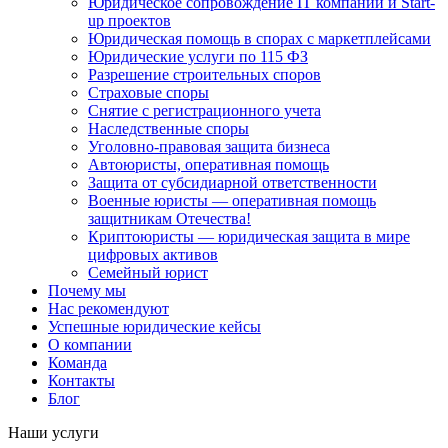
Юридическое сопровождение IT компаний и Start-
up проектов
Юридическая помощь в спорах с маркетплейсами
Юридические услуги по 115 ФЗ
Разрешение строительных споров
Страховые споры
Снятие с регистрационного учета
Наследственные споры
Уголовно-правовая защита бизнеса
Автоюристы, оперативная помощь
Защита от субсидиарной ответственности
Военные юристы — оперативная помощь
защитникам Отечества!
Криптоюристы — юридическая защита в мире
цифровых активов
Семейный юрист
Почему мы
Нас рекомендуют
Успешные юридические кейсы
О компании
Команда
Контакты
Блог
Наши услуги