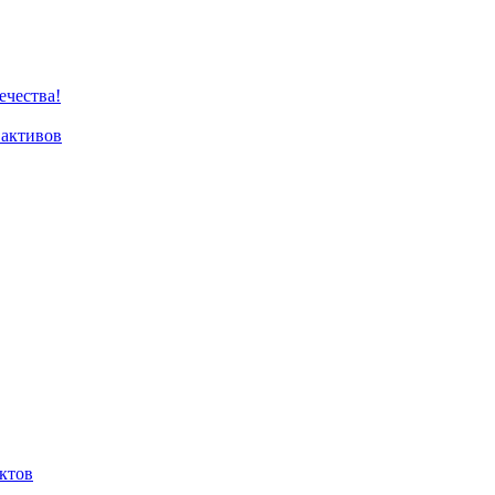
чества!
активов
ктов