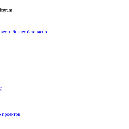
legram
к вести бизнес безопасно
х)
p проектов