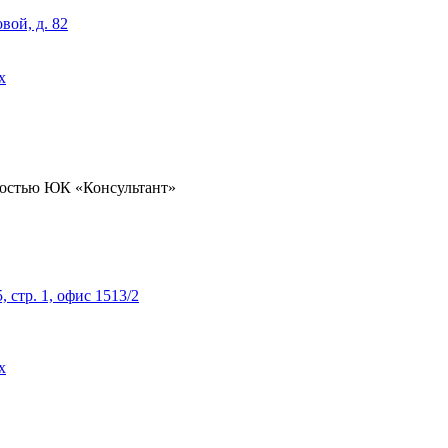
вой, д. 82
х
ностью ЮК «Консультант»
, стр. 1, офис 1513/2
х