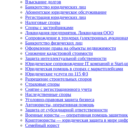
Взыскание долгов
Банкротство юридических лиц
Абонентское юридическое обслуживание
Регистрация юридических лиц
Налоговые споры
Споры с застройщиками
Ликвидация предприятия. Ликвидация ООО
Сопровождение в тендерах (электронных аукциона
Банкротство физических лиц
Оформление права на объекты недвижимости
Снижение кадастровой стоимости
Защита интеллектуальной собственности
Юридическое сопровождение IT компаний и Start-u
Юридическая помощь в спорах с маркетплейсами
Юридические услуги по 115 ФЗ
Разрешение строительных споров
Страховые споры
Снятие с регистрационного учета
Наследственные споры
Уголовно-правовая защита бизнеса
Автоюристы, оперативная помощь
Защита от субсидиарной ответственности
Военные юристы — оперативная помощь защитника
Криптоюристы — юридическая защита в мире цифр
Семейный юрист