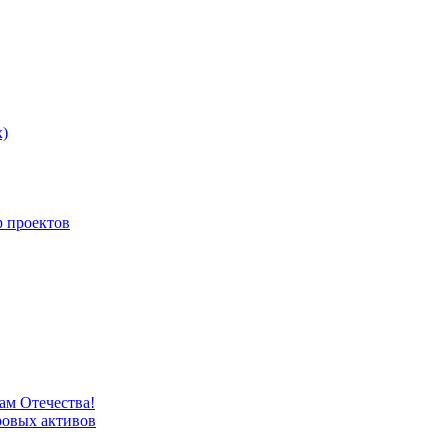
х)
p проектов
м Отечества!
овых активов