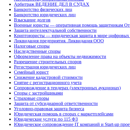
Арбитраж ВЕДЕНИЕ ДЕЛ В СУДАХ
Банкротство физических лиц
Банкротство юридических лиц
Взыскание долгов
Военные юристы — оперативная помощь защитникам Оте
Защита интеллектуальной собственности
Криптоюристы — юридическая защита в мире цифровых 
Ликвидация предприятия. Ликвидация ООО
Налоговые споры
Наследственные споры
Оформление права на объекты недвижимости
Разрешение строительных споров
Регистрация юридических лиц
Семейный юрист
Снижение кадастровой стоимости
Снятие с регистрационного учета
Сопровождение в тендерах (электронных аукционах)
Споры с застройщиками
Страховые споры
Защита от субсидиарной ответственности
Уголовно-правовая защита бизнеса
Юридическая помощь в спорах с маркетплейсами
Юридические услуги по 115 ФЗ
Юридическое сопровождение IT компаний и Start-up прое