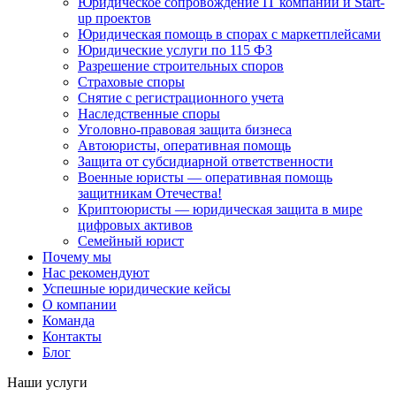
Юридическое сопровождение IT компаний и Start-
up проектов
Юридическая помощь в спорах с маркетплейсами
Юридические услуги по 115 ФЗ
Разрешение строительных споров
Страховые споры
Снятие с регистрационного учета
Наследственные споры
Уголовно-правовая защита бизнеса
Автоюристы, оперативная помощь
Защита от субсидиарной ответственности
Военные юристы — оперативная помощь
защитникам Отечества!
Криптоюристы — юридическая защита в мире
цифровых активов
Семейный юрист
Почему мы
Нас рекомендуют
Успешные юридические кейсы
О компании
Команда
Контакты
Блог
Наши услуги