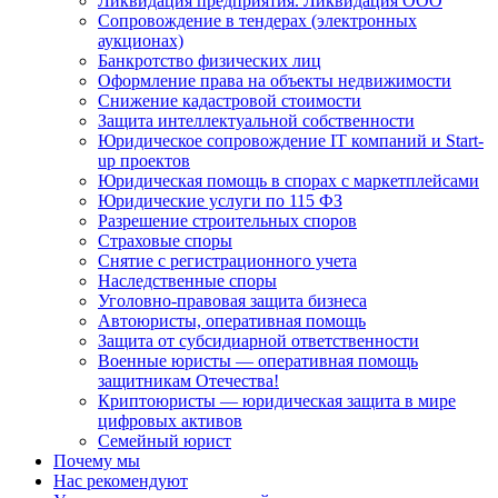
Ликвидация предприятия. Ликвидация ООО
Сопровождение в тендерах (электронных
аукционах)
Банкротство физических лиц
Оформление права на объекты недвижимости
Снижение кадастровой стоимости
Защита интеллектуальной собственности
Юридическое сопровождение IT компаний и Start-
up проектов
Юридическая помощь в спорах с маркетплейсами
Юридические услуги по 115 ФЗ
Разрешение строительных споров
Страховые споры
Снятие с регистрационного учета
Наследственные споры
Уголовно-правовая защита бизнеса
Автоюристы, оперативная помощь
Защита от субсидиарной ответственности
Военные юристы — оперативная помощь
защитникам Отечества!
Криптоюристы — юридическая защита в мире
цифровых активов
Семейный юрист
Почему мы
Нас рекомендуют