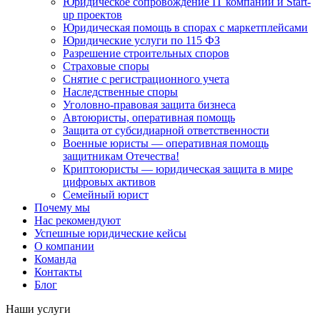
Юридическое сопровождение IT компаний и Start-
up проектов
Юридическая помощь в спорах с маркетплейсами
Юридические услуги по 115 ФЗ
Разрешение строительных споров
Страховые споры
Снятие с регистрационного учета
Наследственные споры
Уголовно-правовая защита бизнеса
Автоюристы, оперативная помощь
Защита от субсидиарной ответственности
Военные юристы — оперативная помощь
защитникам Отечества!
Криптоюристы — юридическая защита в мире
цифровых активов
Семейный юрист
Почему мы
Нас рекомендуют
Успешные юридические кейсы
О компании
Команда
Контакты
Блог
Наши услуги