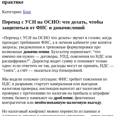
практике
Категории:
Блог
Переход с УСН на ОСНО: что делать, чтобы
защититься от ФНС и доначислений
«Переход с УСН на ОСНО что делать» звучит в голове, когда
приходит требование ФНС, а в личном кабинете уже копятся
запросы, уведомления и тревожные формулировки про
возможные
доначисления
. Бухгалтер нервничает: “что
именно им нужно — договоры, УПД, пояснения по НДС или
расшифровки?”. Директор видит сумму и понимает только
одно: если ответить не так, расходы могут не принять, НДС —
“снять”, а счёт — оказаться под блокировкой.
Мы видели похожие ситуации: ФНС требует пояснения по
НДС и разрывам; стартует камеральная или выездная
налоговая проверка; инспекция выносит акт налоговой
проверки с претензиями по налогам на прибыль и штрафам/
пеням; бизнесу намекают на
дробление
, фиктивных
контрагентов или
необоснованную налоговую выгоду
.
Но налоговый конфликт можно перевести из паники и
хаотичных ответов в юридическую стратегию — через анализ