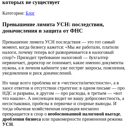
которых не существует
Категории:
Блог
Превышение лимита УСН: последствия,
доначисления и защита от ФНС
Превышение лимита УСН последствия — это тот самый
момент, когда бизнесу кажется: «Мы же работали, платили
налоги, почему теперь всё разворачивается в налоговый
спор?» Приходит требование налоговой — бухгалтер
нервничает, директор не понимает, какие именно документы
нужны, а в личном кабинете уже пестрят запросы, пояснения,
уведомления и риск доначислений.
Но чаще всего проблема не в «честности/нечестности», а в
хаосе ответов и отсутствии стратегии: в одном письме — про
НДС и разрывы, в другом — про расходы, в третьем — «вот
что нашли». А инспекция видит не вашу добросовестность, а
несостыковки, пробелы в первичке и спорные выводы. И
тогда обычная хозяйственная операция внезапно
превращается в спор о
необоснованной налоговой выгоде
,
дроблении бизнеса
или правомерности применения режима
УСН
.