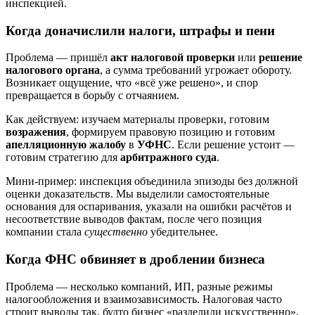
инспекцией.
Когда доначислили налоги, штрафы и пени
Проблема — пришёл
акт налоговой проверки
или
решение
налогового органа
, а сумма требований угрожает обороту.
Возникает ощущение, что «всё уже решено», и спор
превращается в борьбу с отчаянием.
Как действуем: изучаем материалы проверки, готовим
возражения
, формируем правовую позицию и готовим
апелляционную жалобу
в
УФНС
. Если решение устоит —
готовим стратегию для
арбитражного суда
.
Мини‑пример: инспекция объединила эпизоды без должной
оценки доказательств. Мы выделили самостоятельные
основания для оспаривания, указали на ошибки расчётов и
несоответствие выводов фактам, после чего позиция
компании стала
существенно
убедительнее.
Когда ФНС обвиняет в дроблении бизнеса
Проблема — несколько компаний, ИП, разные режимы
налогообложения и взаимозависимость. Налоговая часто
строит выводы так, будто бизнес «разделили искусственно»,