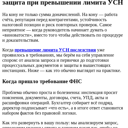
защита при превышении лимита УСН
На кону не только сумма доначислений. На кону — работа
счёта, репутация перед контрагентами, устойчивость
налоговой позиции и риск повторных проверок. Самое
неприятное — когда руководитель начинает думать о
«виноватости», вместо того чтобы действовать по процедуре
и доказательствам.
Когда
превышение лимита УСН последствия
уже
проявилось в требованиях, мы берём на себя управление
спором: от анализа запроса и первички до подготовки
процессуальных документов и защиты в вышестоящих
инстанциях. Ниже — как это обычно выглядит на практике.
Когда пришло требование ФНС
Проблема обычно проста и болезненна: инспекция просит
пояснения, документы, договоры, счета, УПД, акты и
расшифровки операций. Бухгалтер собирает всё подряд,
директор подписывает «что есть», а в итоге ответ становится
набором фактов без правовой логики.
Как это развернуть в вашу пользу: мы анализируем запрос,
определяем границы ответа и готовим пакет так, чтобы не