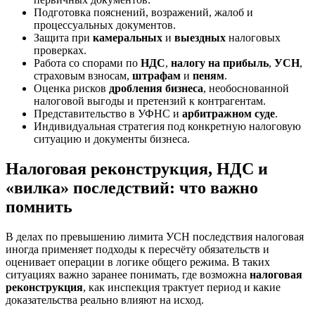
Подготовка пояснений, возражений, жалоб и
процессуальных документов.
Защита при
камеральных
и
выездных
налоговых
проверках.
Работа со спорами по
НДС
,
налогу на прибыль
,
УСН
,
страховым взносам,
штрафам
и
пеням
.
Оценка рисков
дробления бизнеса
, необоснованной
налоговой выгоды и претензий к контрагентам.
Представительство в УФНС и
арбитражном суде
.
Индивидуальная стратегия под конкретную налоговую
ситуацию и документы бизнеса.
Налоговая реконструкция, НДС и
«вилка» последствий: что важно
помнить
В делах по превышению лимита УСН последствия налоговая
иногда применяет подходы к пересчёту обязательств и
оценивает операции в логике общего режима. В таких
ситуациях важно заранее понимать, где возможна
налоговая
реконструкция
, как инспекция трактует период и какие
доказательства реально влияют на исход.