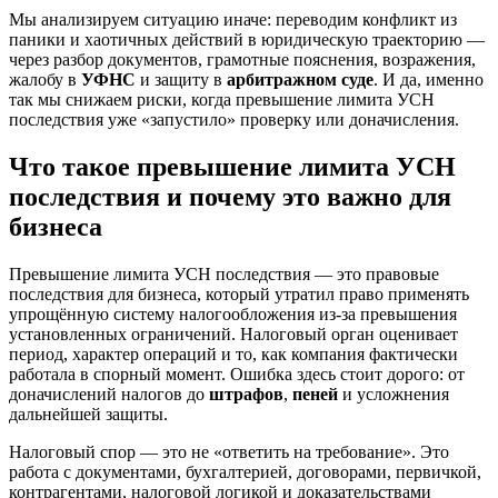
Мы анализируем ситуацию иначе: переводим конфликт из
паники и хаотичных действий в юридическую траекторию —
через разбор документов, грамотные пояснения, возражения,
жалобу в
УФНС
и защиту в
арбитражном суде
. И да, именно
так мы снижаем риски, когда превышение лимита УСН
последствия уже «запустило» проверку или доначисления.
Что такое превышение лимита УСН
последствия и почему это важно для
бизнеса
Превышение лимита УСН последствия — это правовые
последствия для бизнеса, который утратил право применять
упрощённую систему налогообложения из‑за превышения
установленных ограничений. Налоговый орган оценивает
период, характер операций и то, как компания фактически
работала в спорный момент. Ошибка здесь стоит дорого: от
доначислений налогов до
штрафов
,
пеней
и усложнения
дальнейшей защиты.
Налоговый спор — это не «ответить на требование». Это
работа с документами, бухгалтерией, договорами, первичкой,
контрагентами, налоговой логикой и доказательствами