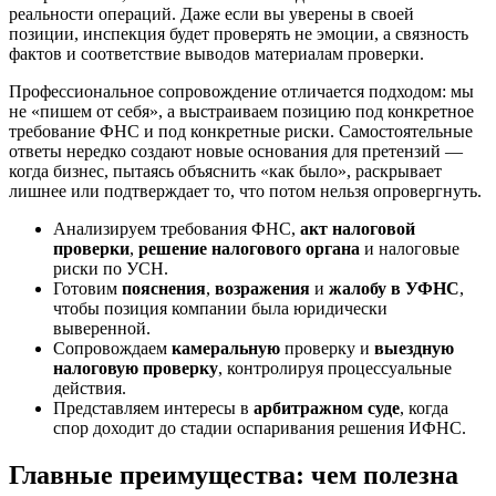
реальности операций. Даже если вы уверены в своей
позиции, инспекция будет проверять не эмоции, а связность
фактов и соответствие выводов материалам проверки.
Профессиональное сопровождение отличается подходом: мы
не «пишем от себя», а выстраиваем позицию под конкретное
требование ФНС и под конкретные риски. Самостоятельные
ответы нередко создают новые основания для претензий —
когда бизнес, пытаясь объяснить «как было», раскрывает
лишнее или подтверждает то, что потом нельзя опровергнуть.
Анализируем требования ФНС,
акт налоговой
проверки
,
решение налогового органа
и налоговые
риски по УСН.
Готовим
пояснения
,
возражения
и
жалобу в УФНС
,
чтобы позиция компании была юридически
выверенной.
Сопровождаем
камеральную
проверку и
выездную
налоговую проверку
, контролируя процессуальные
действия.
Представляем интересы в
арбитражном суде
, когда
спор доходит до стадии оспаривания решения ИФНС.
Главные преимущества: чем полезна