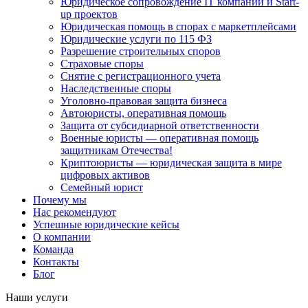
Юридическое сопровождение IT компаний и Start-
up проектов
Юридическая помощь в спорах с маркетплейсами
Юридические услуги по 115 ФЗ
Разрешение строительных споров
Страховые споры
Снятие с регистрационного учета
Наследственные споры
Уголовно-правовая защита бизнеса
Автоюристы, оперативная помощь
Защита от субсидиарной ответственности
Военные юристы — оперативная помощь
защитникам Отечества!
Криптоюристы — юридическая защита в мире
цифровых активов
Семейный юрист
Почему мы
Нас рекомендуют
Успешные юридические кейсы
О компании
Команда
Контакты
Блог
Наши услуги