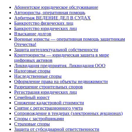
Абонентское юридическое обслуживание
Автоюристы, оперативная помощь
Арбитраж ВЕДЕНИЕ ДЕЛ В СУДАХ
Банкротство физических лиц
Банкротство юридических лиц
Взыскание долгов
Военные юристы — оперативная помощь защитникам
Отечества!
Защита интеллектуальной собственности
Криптоюристы — юридическая защита в мире
цифровых активов
Ликвидация предприятия. Ликвидация ООО
Налоговые споры
Наследственные споры
Оформление права на объекты недвижимости
Разрешение строительных споров
Регистрация юридических лиц
Семейный юрист
Снижение кадастровой стоимости
Снятие с регистрационного учета
Сопровождение в тендерах (электронных аукционах)
Споры с застройщиками
Страховые споры
Защита от субсидиарной ответственности