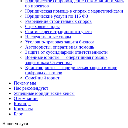
Юридическое сопровождение IT компаний и Start-
up проектов
Юридическая помощь в спорах с маркетплейсами
Юридические услуги по 115 ФЗ
Разрешение строительных споров
Страховые споры
Снятие с регистрационного учета
Наследственные споры
Уголовно-правовая защита бизнеса
Автоюристы, оперативная помощь
Защита от субсидиарной ответственности
Военные юристы — оперативная помощь
защитникам Отечества!
Криптоюристы — юридическая защита в мире
цифровых активов
Семейный юрист
Почему мы
Нас рекомендуют
Успешные юридические кейсы
О компании
Команда
Контакты
Блог
Наши услуги