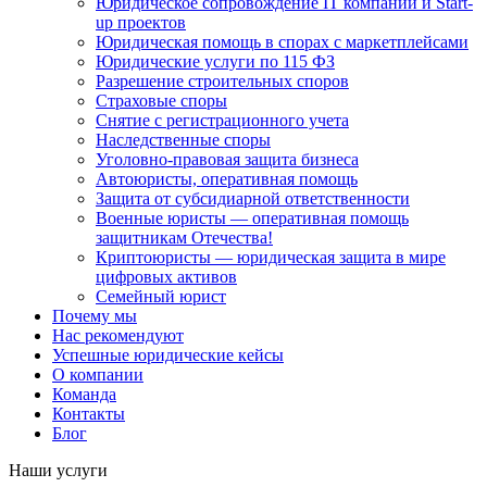
Юридическое сопровождение IT компаний и Start-
up проектов
Юридическая помощь в спорах с маркетплейсами
Юридические услуги по 115 ФЗ
Разрешение строительных споров
Страховые споры
Снятие с регистрационного учета
Наследственные споры
Уголовно-правовая защита бизнеса
Автоюристы, оперативная помощь
Защита от субсидиарной ответственности
Военные юристы — оперативная помощь
защитникам Отечества!
Криптоюристы — юридическая защита в мире
цифровых активов
Семейный юрист
Почему мы
Нас рекомендуют
Успешные юридические кейсы
О компании
Команда
Контакты
Блог
Наши услуги