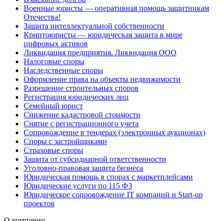
Военные юристы — оперативная помощь защитникам
Отечества!
Защита интеллектуальной собственности
Криптоюристы — юридическая защита в мире
цифровых активов
Ликвидация предприятия. Ликвидация ООО
Налоговые споры
Наследственные споры
Оформление права на объекты недвижимости
Разрешение строительных споров
Регистрация юридических лиц
Семейный юрист
Снижение кадастровой стоимости
Снятие с регистрационного учета
Сопровождение в тендерах (электронных аукционах)
Споры с застройщиками
Страховые споры
Защита от субсидиарной ответственности
Уголовно-правовая защита бизнеса
Юридическая помощь в спорах с маркетплейсами
Юридические услуги по 115 ФЗ
Юридическое сопровождение IT компаний и Start-up
проектов
О компании