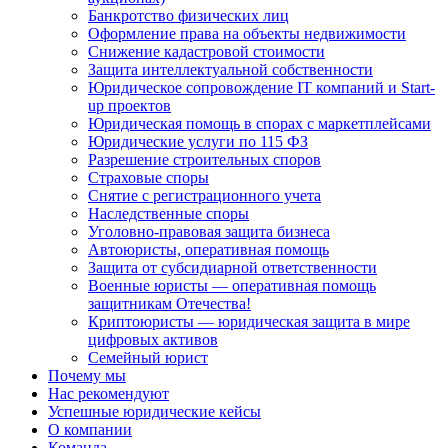
Банкротство физических лиц
Оформление права на объекты недвижимости
Снижение кадастровой стоимости
Защита интеллектуальной собственности
Юридическое сопровождение IT компаний и Start-
up проектов
Юридическая помощь в спорах с маркетплейсами
Юридические услуги по 115 ФЗ
Разрешение строительных споров
Страховые споры
Снятие с регистрационного учета
Наследственные споры
Уголовно-правовая защита бизнеса
Автоюристы, оперативная помощь
Защита от субсидиарной ответственности
Военные юристы — оперативная помощь
защитникам Отечества!
Криптоюристы — юридическая защита в мире
цифровых активов
Семейный юрист
Почему мы
Нас рекомендуют
Успешные юридические кейсы
О компании
Команда