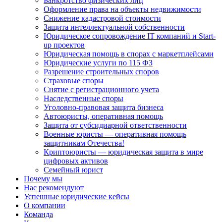
Банкротство физических лиц
Оформление права на объекты недвижимости
Снижение кадастровой стоимости
Защита интеллектуальной собственности
Юридическое сопровождение IT компаний и Start-
up проектов
Юридическая помощь в спорах с маркетплейсами
Юридические услуги по 115 ФЗ
Разрешение строительных споров
Страховые споры
Снятие с регистрационного учета
Наследственные споры
Уголовно-правовая защита бизнеса
Автоюристы, оперативная помощь
Защита от субсидиарной ответственности
Военные юристы — оперативная помощь
защитникам Отечества!
Криптоюристы — юридическая защита в мире
цифровых активов
Семейный юрист
Почему мы
Нас рекомендуют
Успешные юридические кейсы
О компании
Команда