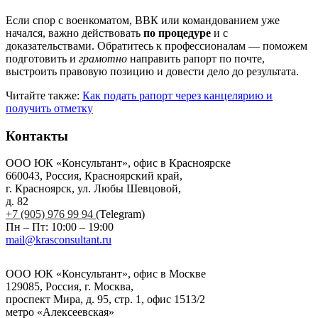
Если спор с военкоматом, ВВК или командованием уже
начался, важно действовать
по процедуре
и с
доказательствами. Обратитесь к профессионалам — поможем
подготовить и
грамотно
направить рапорт по почте,
выстроить правовую позицию и довести дело до результата.
Читайте также:
Как подать рапорт через канцелярию и
получить отметку
Контакты
ООО ЮК «Консультант», офис в Красноярске
660043, Россия, Красноярский край,
г. Красноярск, ул. Любы Шевцовой,
д. 82
+7 (905) 976 99 94
(Telegram)
Пн – Пт: 10:00 – 19:00
mail@krasconsultant.ru
ООО ЮК «Консультант», офис в Москве
129085, Россия, г. Москва,
проспект Мира, д. 95, стр. 1, офис 1513/2
метро «Алексеевская»