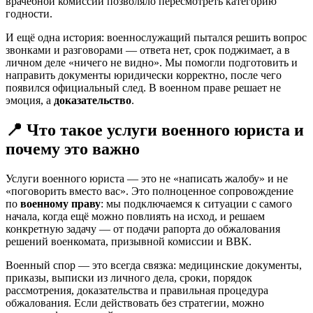
врачебной комиссии позволяло пересмотреть категорию
годности.
И ещё одна история: военнослужащий пытался решить вопрос
звонками и разговорами — ответа нет, срок поджимает, а в
личном деле «ничего не видно». Мы помогли подготовить и
направить документы юридически корректно, после чего
появился официальный след. В военном праве решает не
эмоция, а
доказательство
.
📍 Что такое услуги военного юриста и
почему это важно
Услуги военного юриста — это не «написать жалобу» и не
«поговорить вместо вас». Это полноценное сопровождение
по
военному праву
: мы подключаемся к ситуации с самого
начала, когда ещё можно повлиять на исход, и решаем
конкретную задачу — от подачи рапорта до обжалования
решений военкомата, призывной комиссии и ВВК.
Военный спор — это всегда связка: медицинские документы,
приказы, выписки из личного дела, сроки, порядок
рассмотрения, доказательства и правильная процедура
обжалования. Если действовать без стратегии, можно