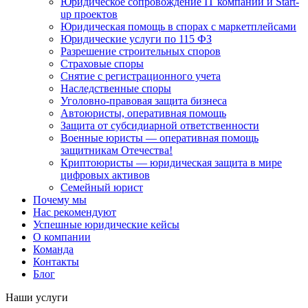
Юридическое сопровождение IT компаний и Start-
up проектов
Юридическая помощь в спорах с маркетплейсами
Юридические услуги по 115 ФЗ
Разрешение строительных споров
Страховые споры
Снятие с регистрационного учета
Наследственные споры
Уголовно-правовая защита бизнеса
Автоюристы, оперативная помощь
Защита от субсидиарной ответственности
Военные юристы — оперативная помощь
защитникам Отечества!
Криптоюристы — юридическая защита в мире
цифровых активов
Семейный юрист
Почему мы
Нас рекомендуют
Успешные юридические кейсы
О компании
Команда
Контакты
Блог
Наши услуги