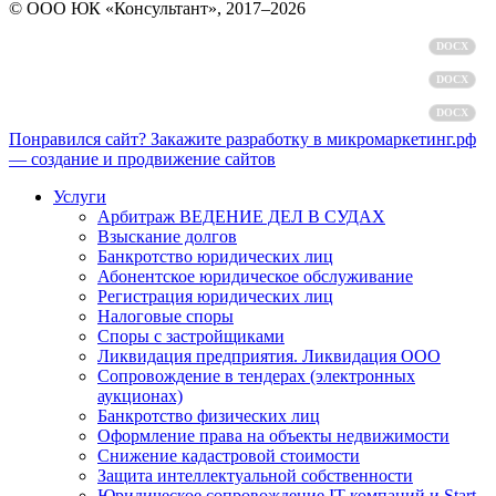
© ООО ЮК «Консультант», 2017–2026
Политика обработки персональных данных
DOCX
Пользовательское соглашение
DOCX
Согласие на обработку персональных данных
DOCX
Понравился сайт? Закажите разработку в микромаркетинг.рф
— создание и продвижение сайтов
Услуги
Арбитраж ВЕДЕНИЕ ДЕЛ В СУДАХ
Взыскание долгов
Банкротство юридических лиц
Абонентское юридическое обслуживание
Регистрация юридических лиц
Налоговые споры
Споры с застройщиками
Ликвидация предприятия. Ликвидация ООО
Сопровождение в тендерах (электронных
аукционах)
Банкротство физических лиц
Оформление права на объекты недвижимости
Снижение кадастровой стоимости
Защита интеллектуальной собственности
Юридическое сопровождение IT компаний и Start-