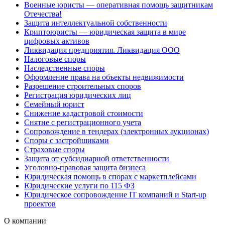
Военные юристы — оперативная помощь защитникам
Отечества!
Защита интеллектуальной собственности
Криптоюристы — юридическая защита в мире
цифровых активов
Ликвидация предприятия. Ликвидация ООО
Налоговые споры
Наследственные споры
Оформление права на объекты недвижимости
Разрешение строительных споров
Регистрация юридических лиц
Семейный юрист
Снижение кадастровой стоимости
Снятие с регистрационного учета
Сопровождение в тендерах (электронных аукционах)
Споры с застройщиками
Страховые споры
Защита от субсидиарной ответственности
Уголовно-правовая защита бизнеса
Юридическая помощь в спорах с маркетплейсами
Юридические услуги по 115 ФЗ
Юридическое сопровождение IT компаний и Start-up
проектов
О компании