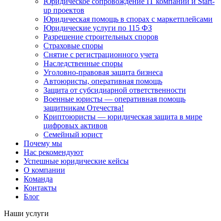
Юридическое сопровождение IT компаний и Start-
up проектов
Юридическая помощь в спорах с маркетплейсами
Юридические услуги по 115 ФЗ
Разрешение строительных споров
Страховые споры
Снятие с регистрационного учета
Наследственные споры
Уголовно-правовая защита бизнеса
Автоюристы, оперативная помощь
Защита от субсидиарной ответственности
Военные юристы — оперативная помощь
защитникам Отечества!
Криптоюристы — юридическая защита в мире
цифровых активов
Семейный юрист
Почему мы
Нас рекомендуют
Успешные юридические кейсы
О компании
Команда
Контакты
Блог
Наши услуги