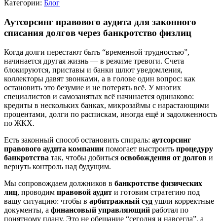
Категории:
Блог
Аутсорсинг правового аудита для законного
списания долгов через банкротство физлиц
Когда долги перестают быть “временной трудностью”,
начинается другая жизнь — в режиме тревоги. Счета
блокируются, приставы и банки шлют уведомления,
коллекторы давят звонками, а в голове один вопрос: как
остановить это безумие и не потерять всё. У многих
специалистов и самозанятых всё начинается одинаково:
кредиты в нескольких банках, микрозаймы с нарастающими
процентами, долги по распискам, иногда ещё и задолженность
по ЖКХ.
Есть законный способ остановить спираль:
аутсорсинг
правового аудита компании
помогает выстроить
процедуру
банкротства
так, чтобы добиться
освобождения от долгов
и
вернуть контроль над будущим.
Мы сопровождаем должников в
банкротстве физических
лиц
, проводим
правовой аудит
и готовим стратегию под
вашу ситуацию: чтобы в
арбитражный суд
ушли корректные
документы, а
финансовый управляющий
работал по
понятному плану. Это не обещание “сегодня и навсегда”, а