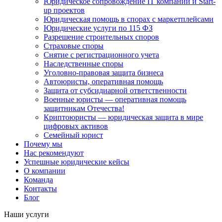
Юридическое сопровождение IT компаний и Start-
up проектов
Юридическая помощь в спорах с маркетплейсами
Юридические услуги по 115 ФЗ
Разрешение строительных споров
Страховые споры
Снятие с регистрационного учета
Наследственные споры
Уголовно-правовая защита бизнеса
Автоюристы, оперативная помощь
Защита от субсидиарной ответственности
Военные юристы — оперативная помощь
защитникам Отечества!
Криптоюристы — юридическая защита в мире
цифровых активов
Семейный юрист
Почему мы
Нас рекомендуют
Успешные юридические кейсы
О компании
Команда
Контакты
Блог
Наши услуги