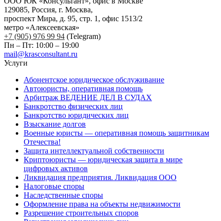
ООО ЮК «Консультант», офис в Москве
129085, Россия, г. Москва,
проспект Мира, д. 95, стр. 1, офис 1513/2
метро «Алексеевская»
+7 (905) 976 99 94
(Telegram)
Пн – Пт: 10:00 – 19:00
mail@krasconsultant.ru
Услуги
Абонентское юридическое обслуживание
Автоюристы, оперативная помощь
Арбитраж ВЕДЕНИЕ ДЕЛ В СУДАХ
Банкротство физических лиц
Банкротство юридических лиц
Взыскание долгов
Военные юристы — оперативная помощь защитникам
Отечества!
Защита интеллектуальной собственности
Криптоюристы — юридическая защита в мире
цифровых активов
Ликвидация предприятия. Ликвидация ООО
Налоговые споры
Наследственные споры
Оформление права на объекты недвижимости
Разрешение строительных споров