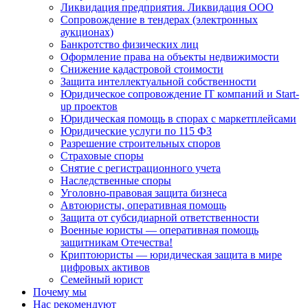
Ликвидация предприятия. Ликвидация ООО
Сопровождение в тендерах (электронных
аукционах)
Банкротство физических лиц
Оформление права на объекты недвижимости
Снижение кадастровой стоимости
Защита интеллектуальной собственности
Юридическое сопровождение IT компаний и Start-
up проектов
Юридическая помощь в спорах с маркетплейсами
Юридические услуги по 115 ФЗ
Разрешение строительных споров
Страховые споры
Снятие с регистрационного учета
Наследственные споры
Уголовно-правовая защита бизнеса
Автоюристы, оперативная помощь
Защита от субсидиарной ответственности
Военные юристы — оперативная помощь
защитникам Отечества!
Криптоюристы — юридическая защита в мире
цифровых активов
Семейный юрист
Почему мы
Нас рекомендуют