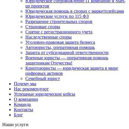
Юридическое сопровождение IT компаний и Start-
up проектов
Юридическая помощь в спорах с маркетплейсами
Юридические услуги по 115 ФЗ
Разрешение строительных споров
Страховые споры
Снятие с регистрационного учета
Наследственные споры
Уголовно-правовая защита бизнеса
Автоюристы, оперативная помощь
Защита от субсидиарной ответственности
Военные юристы — оперативная помощь
защитникам Отечества!
Криптоюристы — юридическая защита в мире
цифровых активов
Семейный юрист
Почему мы
Нас рекомендуют
Успешные юридические кейсы
О компании
Команда
Контакты
Блог
Наши услуги