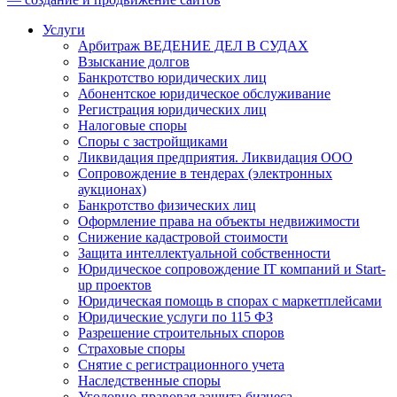
Услуги
Арбитраж ВЕДЕНИЕ ДЕЛ В СУДАХ
Взыскание долгов
Банкротство юридических лиц
Абонентское юридическое обслуживание
Регистрация юридических лиц
Налоговые споры
Споры с застройщиками
Ликвидация предприятия. Ликвидация ООО
Сопровождение в тендерах (электронных
аукционах)
Банкротство физических лиц
Оформление права на объекты недвижимости
Снижение кадастровой стоимости
Защита интеллектуальной собственности
Юридическое сопровождение IT компаний и Start-
up проектов
Юридическая помощь в спорах с маркетплейсами
Юридические услуги по 115 ФЗ
Разрешение строительных споров
Страховые споры
Снятие с регистрационного учета
Наследственные споры
Уголовно-правовая защита бизнеса