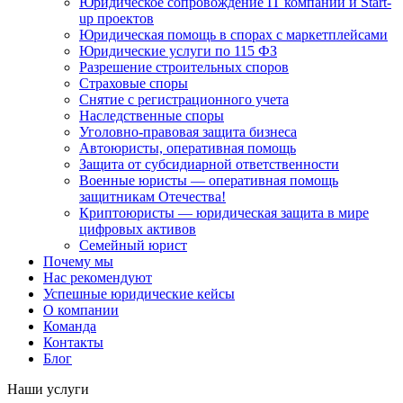
Юридическое сопровождение IT компаний и Start-
up проектов
Юридическая помощь в спорах с маркетплейсами
Юридические услуги по 115 ФЗ
Разрешение строительных споров
Страховые споры
Снятие с регистрационного учета
Наследственные споры
Уголовно-правовая защита бизнеса
Автоюристы, оперативная помощь
Защита от субсидиарной ответственности
Военные юристы — оперативная помощь
защитникам Отечества!
Криптоюристы — юридическая защита в мире
цифровых активов
Семейный юрист
Почему мы
Нас рекомендуют
Успешные юридические кейсы
О компании
Команда
Контакты
Блог
Наши услуги