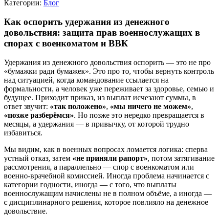
Категории:
Блог
Как оспорить удержания из денежного
довольствия: защита прав военнослужащих в
спорах с военкоматом и ВВК
Удержания из денежного довольствия оспорить — это не про
«бумажки ради бумажек». Это про то, чтобы вернуть контроль
над ситуацией, когда командование ссылается на
формальности, а человек уже переживает за здоровье, семью и
будущее. Приходит приказ, из выплат исчезают суммы, в
ответ звучит:
«так положено»
,
«мы ничего не можем»
,
«позже разберёмся»
. Но позже это нередко превращается в
месяцы, а удержания — в привычку, от которой трудно
избавиться.
Мы видим, как в военных вопросах ломается логика: сперва
устный отказ, затем
«не приняли рапорт»
, потом затягивание
рассмотрения, а параллельно — спор с военкоматом или
военно-врачебной комиссией. Иногда проблема начинается с
категории годности, иногда — с того, что выплаты
военнослужащим начислены не в полном объёме, а иногда —
с дисциплинарного решения, которое повлияло на денежное
довольствие.