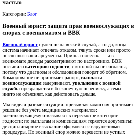
частью
Категории:
Блог
Военный юрист: защита прав военнослужащих в
спорах с военкоматом и ВВК
Военный юрист
нужен не на всякий случай, а тогда, когда
система начинает отвечать отказом, тянуть сроки или просто
не слышит ваши аргументы. Пришла повестка — а в
военкомате доводы рассматривают по настроению. ВВК
поставила
категорию годности
, с которой вы не согласны,
потому что диагнозы и обследования говорят об обратном.
Командование не принимает рапорт,
выплаты
военнослужащим
задерживают,
увольнение с военной
службы
превращается в бесконечную переписку, а семье
никто не объясняет, как действовать дальше.
Мы видели разные ситуации: призывная комиссия принимает
решение без учёта медицинских материалов;
военнослужащему отказывают в пересмотре категории
годности; по выплатам и компенсациям теряются документы;
дисциплинарное взыскание оформляют с нарушениями
процедуры. Но военный спор можно перевести из устных