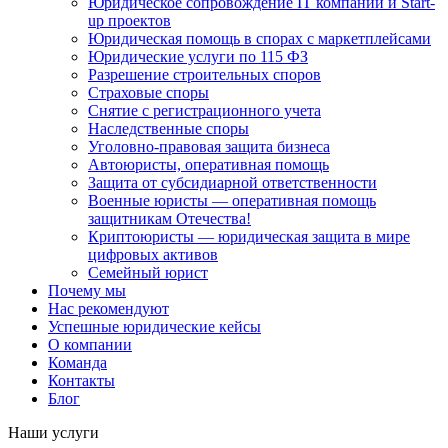
Юридическое сопровождение IT компаний и Start-
up проектов
Юридическая помощь в спорах с маркетплейсами
Юридические услуги по 115 ФЗ
Разрешение строительных споров
Страховые споры
Снятие с регистрационного учета
Наследственные споры
Уголовно-правовая защита бизнеса
Автоюристы, оперативная помощь
Защита от субсидиарной ответственности
Военные юристы — оперативная помощь
защитникам Отечества!
Криптоюристы — юридическая защита в мире
цифровых активов
Семейный юрист
Почему мы
Нас рекомендуют
Успешные юридические кейсы
О компании
Команда
Контакты
Блог
Наши услуги