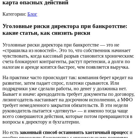
карта опасных действий
Категории:
Блог
Уголовные риски директора при банкротстве:
какие статьи, как снизить риски
Уголовные риски директора при банкротстве — это не
«страшилка из новостей». Это то, что собственник начинает
чувствовать, когда кассовый разрыв становится хроническим:
счета блокируют контрагенты, растут претензии, а долги по
налогам и аренде копятся быстрее, чем появляется выручка.
На практике часто происходит так: компания берет кредит на
развитие, затем падает спрос, платежи срываются. Или
подрядчики уже сделали работы, но денег у должника нет.
Бывает и иначе: арендодатель требует документы по договору,
лизингодатель настаивает на досрочном исполнении, а МФО
требует немедленного закрытия обязательств. В эти недели
руководитель пытается «дотянуть» — и именно тогда чаще
всего совершаются действия, которые потом превращаются в
вопросы к директору и бухгалтерии.
Но есть
законный способ остановить хаотичный процесс
и
пройти процедуру банкротства с минимальными потерями