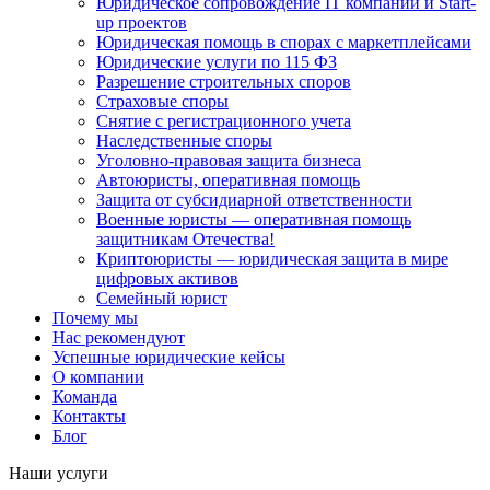
Юридическое сопровождение IT компаний и Start-
up проектов
Юридическая помощь в спорах с маркетплейсами
Юридические услуги по 115 ФЗ
Разрешение строительных споров
Страховые споры
Снятие с регистрационного учета
Наследственные споры
Уголовно-правовая защита бизнеса
Автоюристы, оперативная помощь
Защита от субсидиарной ответственности
Военные юристы — оперативная помощь
защитникам Отечества!
Криптоюристы — юридическая защита в мире
цифровых активов
Семейный юрист
Почему мы
Нас рекомендуют
Успешные юридические кейсы
О компании
Команда
Контакты
Блог
Наши услуги