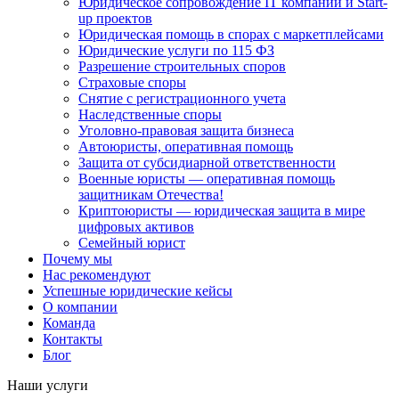
Юридическое сопровождение IT компаний и Start-
up проектов
Юридическая помощь в спорах с маркетплейсами
Юридические услуги по 115 ФЗ
Разрешение строительных споров
Страховые споры
Снятие с регистрационного учета
Наследственные споры
Уголовно-правовая защита бизнеса
Автоюристы, оперативная помощь
Защита от субсидиарной ответственности
Военные юристы — оперативная помощь
защитникам Отечества!
Криптоюристы — юридическая защита в мире
цифровых активов
Семейный юрист
Почему мы
Нас рекомендуют
Успешные юридические кейсы
О компании
Команда
Контакты
Блог
Наши услуги