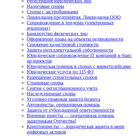
Регистрация юридических лиц
Налоговые споры
Споры с застройщиками
Ликвидация предприятия. Ликвидация ООО
Сопровождение в тендерах (электронных
аукционах)
Банкротство физических лиц
Оформление права на объекты недвижимости
Снижение кадастровой стоимости
Защита интеллектуальной собственности
Юридическое сопровождение IT компаний и Start-
up проектов
Юридическая помощь в спорах с маркетплейсами
Юридические услуги по 115 ФЗ
Разрешение строительных споров
Страховые споры
Снятие с регистрационного учета
Наследственные споры
Уголовно-правовая защита бизнеса
Автоюристы, оперативная помощь
Защита от субсидиарной ответственности
Военные юристы — оперативная помощь
защитникам Отечества!
Криптоюристы — юридическая защита в мире
цифровых активов