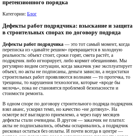
претензионного порядка
Категории:
Блог
Дефекты работ подрядчика: взыскание и защита
в строительных спорах по договору подряда
Дефекты работ подрядчика
— это тот самый момент, когда
переписка из «давайте решим» превращается в холодную
реальность: объект стоит, сроки горят, смета растёт, а
подрядчик либо игнорирует, либо кормит обещаниями. Мы
регулярно видим ситуации, когда заказчик уже эксплуатирует
объект, но акты не подписаны, деньги зависли, а недостатки
строительных работ проявляются волнами — то протечка, то
трещины, то нарушения технологии, которые «вроде бы
мелочь», пока не становятся проблемой безопасности и
стоимости ремонта.
В одном споре по договору строительного подряда подрядчик
взял аванс, ускорял темп, но качество «не дотянул». На
осмотре всё выглядело приемлемо, а через пару месяцев
дефекты стали очевидны. В другом — заказчик не платил:
акты не подписывались, объёмы оспаривались, а подрядчик
рисковал остаться без оплаты. И почти всегда в центре —