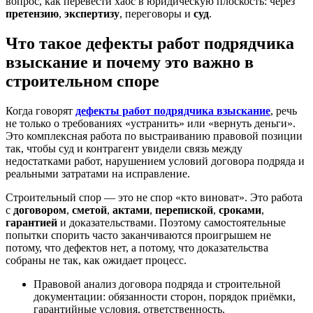
вопрос, как перевести хаос в юридическую плоскость: через
претензию
,
экспертизу
, переговоры и
суд
.
Что такое дефекты работ подрядчика
взыскание и почему это важно в
строительном споре
Когда говорят
дефекты работ подрядчика взыскание
, речь
не только о требованиях «устранить» или «вернуть деньги».
Это комплексная работа по выстраиванию правовой позиции
так, чтобы суд и контрагент увидели связь между
недостатками работ, нарушением условий договора подряда и
реальными затратами на исправление.
Строительный спор — это не спор «кто виноват». Это работа
с
договором
,
сметой
,
актами
,
перепиской
,
сроками
,
гарантией
и доказательствами. Поэтому самостоятельные
попытки спорить часто заканчиваются проигрышем не
потому, что дефектов нет, а потому, что доказательства
собраны не так, как ожидает процесс.
Правовой анализ договора подряда и строительной
документации: обязанности сторон, порядок приёмки,
гарантийные условия, ответственность.