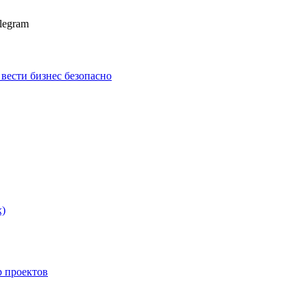
legram
к вести бизнес безопасно
х)
p проектов