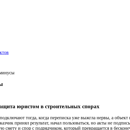
ктов
 минусы
сы
защита юристом в строительных спорах
одключают тогда, когда переписка уже выжгла нервы, а объект
аказчик принял результат, начал пользоваться, но акты не подпи
ю смету и спор с подрядчиком, который превращается в бесконе