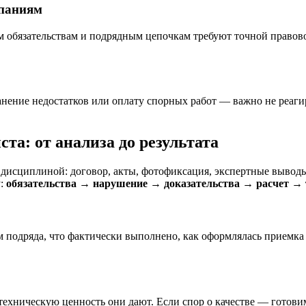
мпаниям
ным обязательствам и подрядным цепочкам требуют точной прав
ранение недостатков или оплату спорных работ — важно не реаг
та: от анализа до результата
дисциплиной: договор, акты, фотофиксация, экспертные выводы,
у:
обязательства → нарушение → доказательства → расчет → 
 подряда, что фактически выполнено, как оформлялась приемка
ехническую ценность они дают. Если спор о качестве — готовим