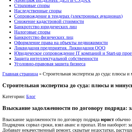
Арбитраж ВЕДЕНИЕ ДЕЛ В СУДАХ
Страховые споры
Наследственные споры
Сопровождение в тендерах (электронных аукционах)
Снижение кадастровой стоимости
Банкротство юридических лиц
Налоговые споры
Банкротство физических лиц
Оформление права на объекты недвижимости
Ликвидация предприятия. Ликвидация ООО
Юридическое сопровождение IT компаний и Start-up прое
Защита интеллектуальной собственности
Уголовно-правовая защита бизнеса
Главная страница
»
Строительная экспертиза до суда: плюсы и
Строительная экспертиза до суда: плюсы и мину
Категории:
Блог
Взыскание задолженности по договору подряда: 
Взыскание задолженности по договору подряда
юрист
обычно п
Подрядчик сорвал сроки, взял аванс и пропал. Или наоборот: з
Добавьте некачественный ремонт, скрытые недостатки, растущу