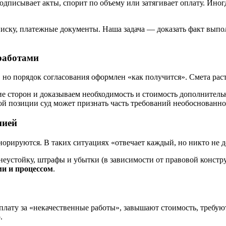
одписывает акты, спорит по объему или затягивает оплату. Иногда
иску, платежные документы. Наша задача — доказать факт выпо
 работами
о порядок согласования оформлен «как получится». Смета растет
ие сторон и доказываем необходимость и стоимость дополнитель
ой позиции суд может признать часть требований необоснованно
нией
орируются. В таких ситуациях «отвечает каждый, но никто не д
еустойку, штрафы и убытки (в зависимости от правовой констру
ми и процессом
.
оплату за «некачественные работы», завышают стоимость, требу
.