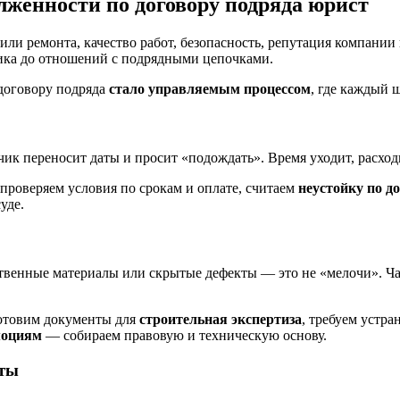
женности по договору подряда юрист
а или ремонта, качество работ, безопасность, репутация компани
афика до отношений с подрядными цепочками.
договору подряда
стало управляемым процессом
, где каждый 
ик переносит даты и просит «подождать». Время уходит, расход
проверяем условия по срокам и оплате, считаем
неустойку по д
уде.
твенные материалы или скрытые дефекты — это не «мелочи». Час
готовим документы для
строительная экспертиза
, требуем устр
моциям
— собираем правовую и техническую основу.
оты