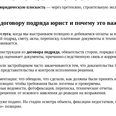
 юридическую плоскость
— через претензию, строительную эксп
договору подряда юрист и почему это ва
услуга
, когда мы выстраиваем позицию и добиваемся оплаты за в
 подряд, смету, акты, переписку, платежные документы и технич
рживается.
конструкция из
договора подряда
, обязательств сторон, порядка
уд оценивает документы, причинно-следственную связь и коррект
ли застройщиком часто заканчиваются тем, что доказательства 
о представительства и контроля исполнения решения.
ентации: что обещали, что сделали, как должны были принять и
 позиции: чтобы требования были логичны и проверяемы.
тные ведомости, фотофиксация, переписка, технические отчеты.
ешения: от искового заявления до реакции на возражения.
е уже подано. На стадии осмотра объекта, фиксации недостатко
ли» позицию.