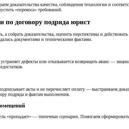
ираем доказательства качества, соблюдения технологии и соотве
устить «перекоса» требований.
и по договору подряда юрист
ь, а собрать доказательства, оценить перспективы и действоват
ждалась документами и техническими фактами.
е устраняет дефекты или отказывается возвращать аванс — защи
едостатков.
 подписывает акты и не перечисляет оплату — выстраиваем дока
ору подряда и фактам выполнения.
помещений
итель «пропадает» — типичные сценарии. Помогаем сформироват