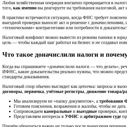
Любая хозяйственная операция внезапно превращается в налогов
того,
как именно
вы реагируете на требования налоговой, акт 
В практике встречаются ситуации, когда ФНС требует пояснен
выездной проверки выносят акт и решение с доначислениями,
«техническими» контрагентами или потребности в доказательст
Налоговый конфликт можно вывести из режима паники в юриди
цель — чтобы каждый шаг работал на бизнес и не создавал нов
Что такое доначислили налоги и почему
Когда вы спрашиваете «доначислили налоги — что делать», речь
ИФНС, какие доказательства реально нужны, что можно предст
стандарты доказывания.
Налоговый спор обычно выглядит как цепочка: запросы и выз
договоры
,
первичка
,
учётные регистры
,
движение товара/ра
Мы анализируем не «папку документов», а
требования 
Готовим пояснения, возражения и жалобы, чтобы не дать
Сопровождаем
камеральные
и
выездные
проверки, кон
Представляем интересы в
УФНС
и
арбитражном суде
пр
Причём обращаться важно не только после вынесения решения. 