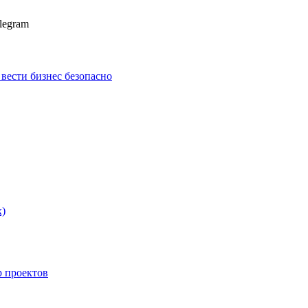
legram
к вести бизнес безопасно
х)
p проектов