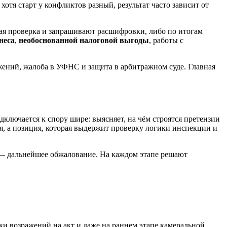
отя старт у конфликтов разный, результат часто зависит от
ная проверка и запрашивают расшифровки, либо по итогам
неса
,
необоснованной налоговой выгоды
, работы с
ений, жалоба в УФНС и защита в арбитражном суде. Главная
дключается к спору шире: выясняет, на чём строятся претензии
я, а позиция, которая выдержит проверку логики инспекции и
 — дальнейшее обжалование. На каждом этапе решают
ки возражений на акт и даже на раннем этапе камеральной