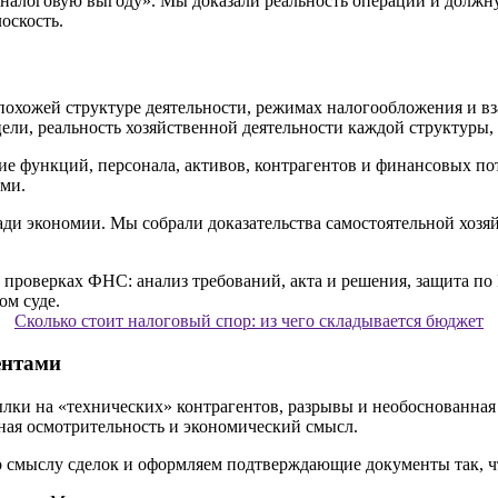
логовую выгоду». Мы доказали реальность операций и должную
оскость.
охожей структуре деятельности, режимах налогообложения и вз
цели, реальность хозяйственной деятельности каждой структуры,
ние функций, персонала, активов, контрагентов и финансовых 
ами.
ади экономии. Мы собрали доказательства самостоятельной хозя
Сколько стоит налоговый спор: из чего складывается бюджет
ентами
ылки на «технических» контрагентов, разрывы и необоснованная 
жная осмотрительность и экономический смысл.
о смыслу сделок и оформляем подтверждающие документы так, 