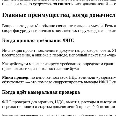
проверки можно
существенно
снизить
риск доначислений — ес
Главные преимущества, когда доначисл
Вопрос «что делать?» обычно связан не только с суммой. Речь
споре фигурирует и личная ответственность руководителя, есл
Когда пришло требование ФНС
Инспекция просит пояснения и документы: договоры, счета, 
несогласованно, а ошибка в периоде, неполный пакет или «уд
Как действуем мы: анализируем требования, определяем границ
правовая логика, а не только наличие бумаг.
Мини-пример:
по цепочке поставок НДС возникли «разрывы» 
обязательств — это помогло скорректировать выводы ИФНС ещ
Когда идёт камеральная проверка
ФНС проверяет декларацию, НДС, вычеты, расходы и выстраива
нередко становится стартом доначислений при слабой позиции
Решение: проверяем налоговую позицию, собираем подтвержда