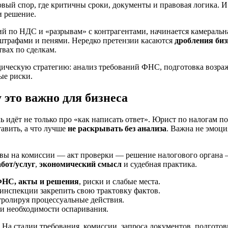
ый спор, где критичны сроки, документы и правовая логика. И х
и решение.
ий по НДС и «разрывам» с контрагентами, начинается камераль
 штрафами и пенями. Нередко претензии касаются
дробления биз
вах по сделкам.
ческую стратегию: анализ требований ФНС, подготовка возраж
ые риски.
 это важно для бизнеса
 идёт не только про «как написать ответ». Юрист по налогам по
авить, а что лучше
не раскрывать без анализа
. Важна не эмоци
овы на комиссии — акт проверки — решение налогового органа
бот/услуг
,
экономический смысл
и судебная практика.
ФНС, акты и решения
, риски и слабые места.
 инспекции закрепить свою трактовку фактов.
тролируя процессуальные действия.
и необходимости оспаривания.
На стадии требования, комиссии, запроса документов, подготов