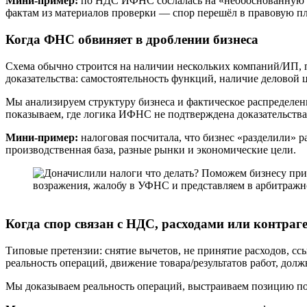
Мини-пример:
по НДС ИФНС сослалась на «необоснованную на
фактам из материалов проверки — спор перешёл в правовую пл
Когда ФНС обвиняет в дроблении бизнеса
Схема обычно строится на наличии нескольких компаний/ИП, п
доказательства: самостоятельность функций, наличие деловой 
Мы анализируем структуру бизнеса и фактическое распределе
показываем, где логика ИФНС не подтверждена доказательств
Мини-пример:
налоговая посчитала, что бизнес «разделили» р
производственная база, разные рынки и экономические цели.
Когда спор связан с НДС, расходами или контраг
Типовые претензии: снятие вычетов, не принятие расходов, сс
реальность операций, движение товара/результатов работ, дол
Мы доказываем реальность операций, выстраиваем позицию п