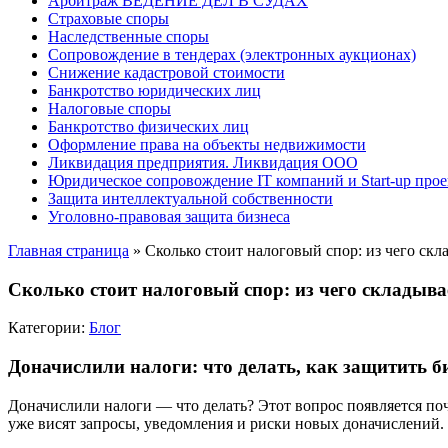
Арбитраж ВЕДЕНИЕ ДЕЛ В СУДАХ
Страховые споры
Наследственные споры
Сопровождение в тендерах (электронных аукционах)
Снижение кадастровой стоимости
Банкротство юридических лиц
Налоговые споры
Банкротство физических лиц
Оформление права на объекты недвижимости
Ликвидация предприятия. Ликвидация ООО
Юридическое сопровождение IT компаний и Start-up прое
Защита интеллектуальной собственности
Уголовно-правовая защита бизнеса
Главная страница
»
Сколько стоит налоговый спор: из чего ск
Сколько стоит налоговый спор: из чего складыва
Категории:
Блог
Доначислили налоги: что делать, как защитить б
Доначислили налоги — что делать? Этот вопрос появляется поч
уже висят запросы, уведомления и риски новых доначислений.