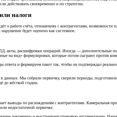
ли действовать своевременно и по стратегии.
или налоги
 идёт о работе счёта, отношениях с контрагентами, возможности
и нарушение будет оценено как системное.
УПД, акты, расшифровки операций. Иногда — дополнительные по
ачные на вид» формулировки, которые потом сыграют против ком
ы ответа и формируем пакет так, чтобы он подтверждал реально
в данных. Мы собрали первичку, сверили периоды, подготовил
ё до жёсткой стадии.
ет выводы по расхождениям с контрагентами. Камеральная пров
 или недостаточной первичке.
ющие документы и выстраиваем правовую аргументацию. Наша з