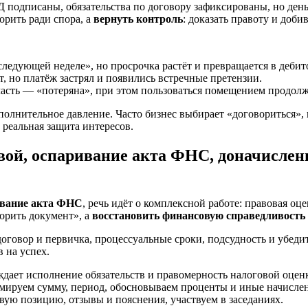
 подписаны, обязательства по договору зафиксированы, но день
орить ради спора, а
вернуть контроль
: доказать правоту и доби
 следующей неделе», но просрочка растёт и превращается в деби
ат, но платёж застрял и появились встречные претензии.
 часть — «потеряна», при этом пользоваться помещением продолж
олнительное давление. Часто бизнес выбирает «договориться»,
 реальная защита интересов.
вой, оспаривание акта ФНС, доначислен
ивание акта ФНС
, речь идёт о комплексной работе: правовая оц
орить документ», а
восстановить финансовую справедливость
говор и первичка, процессуальные сроки, подсудность и убедит
 на успех.
рждает исполнение обязательств и правомерность налоговой оцен
рмируем сумму, период, обосновываем проценты и иные начисле
овую позицию, отзывы и пояснения, участвуем в заседаниях.