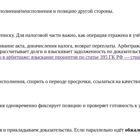
сполнения/неисполнения и позицию другой стороны.
писку. Для налоговой части важно, как операция отражена в учё
 в арбитраже: взыскание процентов по статье 395 ГК РФ — стр
сполнения, спорить о периоде просрочки, ссылаться на качество
нзия одновременно фиксирует позицию и проверяет готовность к
и прикладываем доказательства. Если параллельно идёт
обжал