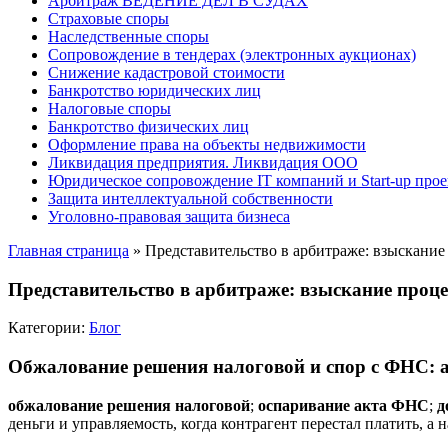
Арбитраж ВЕДЕНИЕ ДЕЛ В СУДАХ
Страховые споры
Наследственные споры
Сопровождение в тендерах (электронных аукционах)
Снижение кадастровой стоимости
Банкротство юридических лиц
Налоговые споры
Банкротство физических лиц
Оформление права на объекты недвижимости
Ликвидация предприятия. Ликвидация ООО
Юридическое сопровождение IT компаний и Start-up прое
Защита интеллектуальной собственности
Уголовно-правовая защита бизнеса
Главная страница
»
Представительство в арбитраже: взыскание
Представительство в арбитраже: взыскание проце
Категории:
Блог
Обжалование решения налоговой и спор с ФНС: а
обжалование решения налоговой
;
оспаривание акта ФНС
;
д
деньги и управляемость, когда контрагент перестал платить, а 