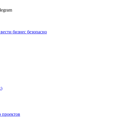
legram
к вести бизнес безопасно
х)
p проектов