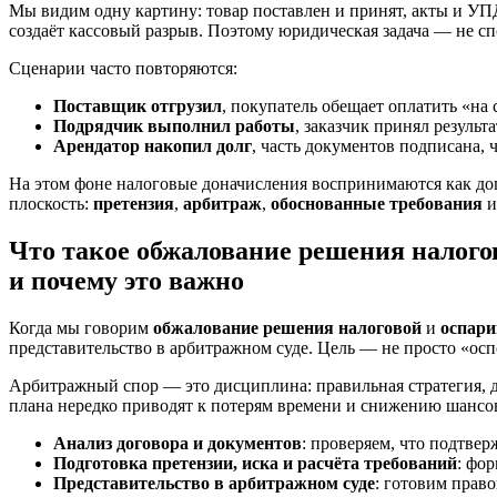
Мы видим одну картину: товар поставлен и принят, акты и УПД
создаёт кассовый разрыв. Поэтому юридическая задача — не сп
Сценарии часто повторяются:
Поставщик отгрузил
, покупатель обещает оплатить «на
Подрядчик выполнил работы
, заказчик принял результ
Арендатор накопил долг
, часть документов подписана,
На этом фоне налоговые доначисления воспринимаются как доп
плоскость:
претензия
,
арбитраж
,
обоснованные требования
и
Что такое обжалование решения налого
и почему это важно
Когда мы говорим
обжалование решения налоговой
и
оспар
представительство в арбитражном суде. Цель — не просто «осп
Арбитражный спор — это дисциплина: правильная стратегия, до
плана нередко приводят к потерям времени и снижению шансов
Анализ договора и документов
: проверяем, что подтве
Подготовка претензии, иска и расчёта требований
: фо
Представительство в арбитражном суде
: готовим прав