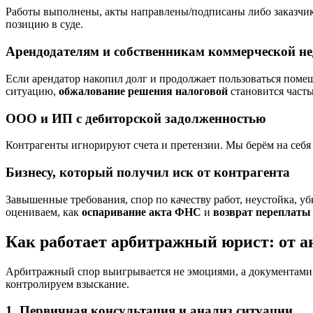
Работы выполнены, акты направлены/подписаны либо заказчик 
позицию в суде.
Арендодателям и собственникам коммерческой н
Если арендатор накопил долг и продолжает пользоваться поме
ситуацию,
обжалование решения налоговой
становится часть
ООО и ИП с дебиторской задолженностью
Контрагенты игнорируют счета и претензии. Мы берём на себя 
Бизнесу, который получил иск от контрагента
Завышенные требования, спор по качеству работ, неустойка, уб
оцениваем, как
оспаривание акта ФНС
и
возврат переплаты
Как работает арбитражный юрист: от ан
Арбитражный спор выигрывается не эмоциями, а документами, с
контролируем взыскание.
1. Первичная консультация и анализ ситуации