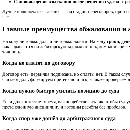
Сопровождение взыскания после решения суда
: контр
Лучше подключаться заранее — на стадии переговоров, претенз
вас.
Главные преимущества обжалования и
На кону не только долг и не только налоги. На кону
сроки
,
ден
накладываются на дебиторскую задолженность, компания риску
точность.
Когда не платят по договору
Договор есть, первичка подписана, но оплаты нет. В таком слу
считаем долг, формируем претензию и иск, а также проверяем 
Когда нужно быстро усилить позицию до суда
Если должник тянет время, важно действовать так, чтобы суд 
претензионную дисциплину и готовим расчёты без пробелов.
Когда спор уже дошёл до арбитражного суда
После подачи иска критична скорость и качество процессуаль