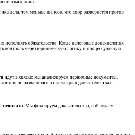
ия по взысканию.
ика дела, тем меньше шансов, что спор развернётся против
о исполнять обязательства. Когда налоговые доначисления
уть контроль через юридическую логику и процессуальную
ти
идут в связке: мы анализируем первичные документы,
зиция не развалилась из-за «дыр» в доказательствах.
—
неоплата
. Мы фиксируем доказательства, соблюдаем
зражения, заявляем ходатайства и поддерживаем единую линию