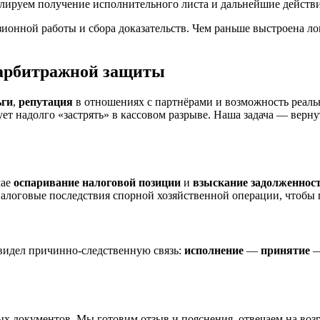
олируем получение исполнительного листа и дальнейшие действ
ионной работы и сбора доказательств. Чем раньше выстроена лог
 арбитражной защиты
ьги
,
репутация
в отношениях с партнёрами и возможность реальн
ет надолго «застрять» в кассовом разрыве. Наша задача — верн
чае
оспаривание налоговой позиции
и
взыскание задолженнос
налоговые последствия спорной хозяйственной операции, чтобы по
увидел причинно-следственную связь:
исполнение
—
принятие
ных документов. Мы готовим отзыв и пояснения, отвечаем на во