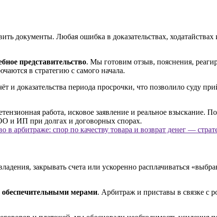
вить документы. Любая ошибка в доказательствах, ходатайствах
ебное представительство
. Мы готовим отзыв, пояснения, реаги
чаются в стратегию с самого начала.
ёт и доказательства периода просрочки, что позволило суду при
о в арбитраже: спор по качеству товара и возврат денег — стра
владения, закрывать счета или ускоренно расплачиваться «выбр
с
обеспечительными мерами
. Арбитраж и приставы в связке с 