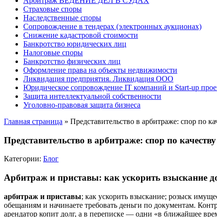
Арбитраж ВЕДЕНИЕ ДЕЛ В СУДАХ
Страховые споры
Наследственные споры
Сопровождение в тендерах (электронных аукционах)
Снижение кадастровой стоимости
Банкротство юридических лиц
Налоговые споры
Банкротство физических лиц
Оформление права на объекты недвижимости
Ликвидация предприятия. Ликвидация ООО
Юридическое сопровождение IT компаний и Start-up прое
Защита интеллектуальной собственности
Уголовно-правовая защита бизнеса
Главная страница
»
Представительство в арбитраже: спор по ка
Представительство в арбитраже: спор по качеству
Категории:
Блог
Арбитраж и приставы: как ускорить взыскание до
арбитраж и приставы
; как ускорить взыскание; розыск имуще
обещаниям и начинаете требовать деньги по документам. Контр
арендатор копит долг, а в переписке — одни «в ближайшее вре