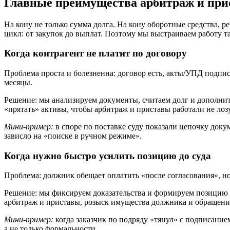
Главные преимущества арбитраж и при
На кону не только сумма долга. На кону оборотные средства, р
цикл: от закупок до выплат. Поэтому мы выстраиваем работу т
Когда контрагент не платит по договору
Проблема проста и болезненна: договор есть, акты/УПД подпис
месяцы.
Решение: мы анализируем документы, считаем долг и дополни
«прятать» активы, чтобы арбитраж и приставы работали не лоз
Мини-пример:
в споре по поставке суду показали цепочку док
зависло на «поиске в ручном режиме».
Когда нужно быстро усилить позицию до суда
Проблема: должник обещает оплатить «после согласования», но
Решение: мы фиксируем доказательства и формируем позицию та
арбитраж и приставы, розыск имущества должника и обращение
Мини-пример:
когда заказчик по подряду «тянул» с подписание
а не только формальности.