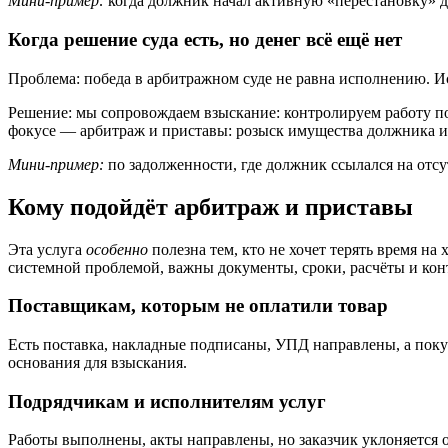
Мини-пример:
когда должник начал активную «перестановку» д
Когда решение суда есть, но денег всё ещё нет
Проблема: победа в арбитражном суде не равна исполнению. И
Решение: мы сопровождаем взыскание: контролируем работу по
фокусе — арбитраж и приставы: розыск имущества должника и
Мини-пример:
по задолженности, где должник ссылался на отсу
Кому подойдёт арбитраж и приставы
Эта услуга
особенно
полезна тем, кто не хочет терять время н
системной проблемой, важны документы, сроки, расчёты и кон
Поставщикам, которым не оплатили товар
Есть поставка, накладные подписаны, УПД направлены, а покуп
основания для взыскания.
Подрядчикам и исполнителям услуг
Работы выполнены, акты направлены, но заказчик уклоняется о