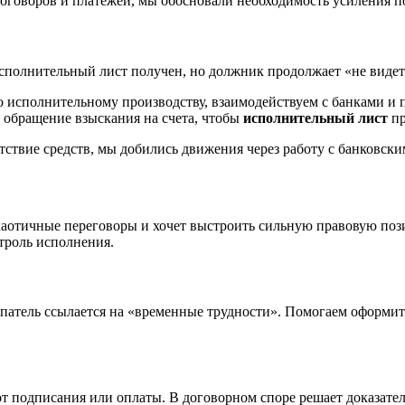
оговоров и платежей, мы обосновали необходимость усиления по
сполнительный лист получен, но должник продолжает «не видет
 исполнительному производству, взаимодействуем с банками и 
 обращение взыскания на счета, чтобы
исполнительный лист
пр
тствие средств, мы добились движения через работу с банковск
а хаотичные переговоры и хочет выстроить сильную правовую по
троль исполнения.
атель ссылается на «временные трудности». Помогаем оформить 
т подписания или оплаты. В договорном споре решает доказатель