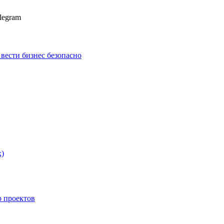
legram
к вести бизнес безопасно
х)
p проектов