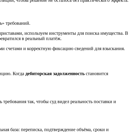
зиции, чтобы решение не осталось без практического эффекта.
ь» требований.
приставами, используем инструменты для поиска имущества. В
евратился в реальный платёж.
ими счетами и корректную фиксацию сведений для взыскания.
зицию. Когда
дебиторская задолженность
становится
требования так, чтобы суд видел реальность поставки и
ная база: переписка, подтверждение объёма, сроки и