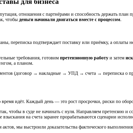
ставы для бизнеса
епутация, отношения с партнёрами и способность держать план пр
ак, чтобы
деньги начинали двигаться вместе с процессом
.
аны, переписка подтверждает поставку или приёмку, а оплаты н
тельные требования, готовим
претензионную работу
и затем
иск
унгом, а планом.
ументов (договор → накладные → УПД → счета → переписка о при
 время идёт. Каждый день — это рост просрочки, риски по обор
к, чтобы в суде не начинать с нуля. Направляем претензию и с
 взыскания на счета заранее прорабатываются сценарии исполн
м актов, мы выстроили доказательства фактического выполнения 