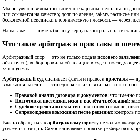
Мы регулярно видим три типичные картины: неоплата по догов
или ссылается на качество; долг по аренде, займу, расписке ил
бесконечной переписки в юридическую плоскость — через прет
Наша задача — помочь бизнесу вернуть контроль над ситуацией
Что такое арбитраж и приставы и поче
Арбитражный спор — это не только подача
искового заявлени
обязателен), выбор правильной позиции в суде и последующее
защищаться.
Арбитражный суд
оценивает факты и право, а
приставы
— пр
взыскания на счета — это единая логика: выиграть спор и обес
Правовой анализ договора и документов
: что именно п
Подготовка претензии, иска и расчёта требований
: за
Судебное представительство
: подготовка отзывов, поясн
Сопровождение взыскания после решения
: контроль 
Важно обращаться к
арбитражному юристу
не только «когда у
усиления позиции. Самостоятельные попытки разбираться в про