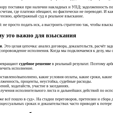
ору поставки при наличии накладных и УПД; задолженность по 
и счетам, где платежи обещают, но фактически не переводят. И к
ензию, арбитражный суд и реальное взыскание.
: не просто подать иск, а выстроить стратегию так, чтобы взыс
му это важно для взыскания
я
. Это целая цепочка: анализ договора, доказательств, расчёт 
 сопровождение исполнения. Когда мы подключаемся к делу, мы 
евращают
судебное решение
в реальный результат. Поэтому ар
печить исполнение.
оставлено/выполнено, какие условия оплаты, какие сроки, какие
долженность, проценты, неустойка, судебные расходы.
ений, ходатайств, участие в заседаниях.
получения исполнительного листа и дальнейших действий по исп
же всё пошло в суд». На стадии переговоров, претензии и сбора
цессуальных сроках и доказательствах часто приводят к потере 