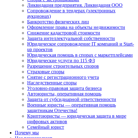
Ликвидация предприятия. Ликвидация ООО
Сопровождение в тендерах (электронных
аукционах)
Банкротство физических лиц
Оформление права на объекты недвижимости
Снижение кадастровой стоимости
Защита интеллектуальной собственности
Юридическое сопровождение IT компаний и Start-
up проектов
Юридическая помощь в спорах с маркетплейсами
Юридические услуги по 115 ФЗ
Разрешение строительных споров
Страховые споры
Снятие с регистрационного учета
Наследственные споры
Уголовно-правовая защита бизнеса
Автоюристы, оперативная помощь
Защита от субсидиарной ответственности
Военные юристы — оперативная помощь
защитникам Отечества!
Криптоюристы — юридическая защита в мире
цифровых активов
Семейный юрист
Почему мы