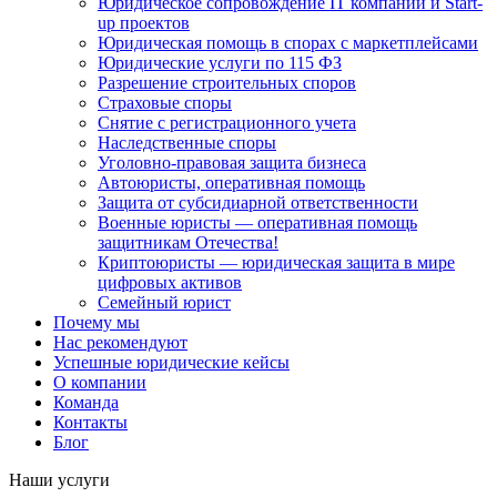
Юридическое сопровождение IT компаний и Start-
up проектов
Юридическая помощь в спорах с маркетплейсами
Юридические услуги по 115 ФЗ
Разрешение строительных споров
Страховые споры
Снятие с регистрационного учета
Наследственные споры
Уголовно-правовая защита бизнеса
Автоюристы, оперативная помощь
Защита от субсидиарной ответственности
Военные юристы — оперативная помощь
защитникам Отечества!
Криптоюристы — юридическая защита в мире
цифровых активов
Семейный юрист
Почему мы
Нас рекомендуют
Успешные юридические кейсы
О компании
Команда
Контакты
Блог
Наши услуги