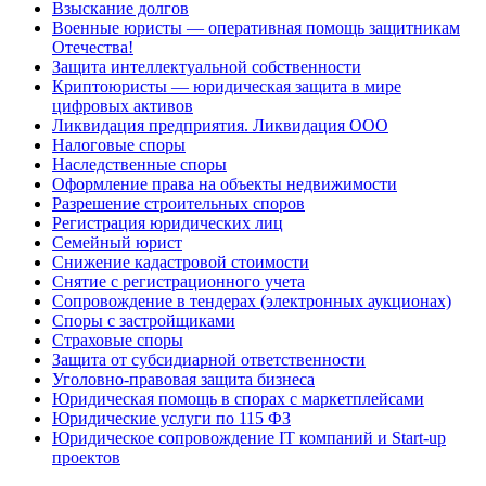
Взыскание долгов
Военные юристы — оперативная помощь защитникам
Отечества!
Защита интеллектуальной собственности
Криптоюристы — юридическая защита в мире
цифровых активов
Ликвидация предприятия. Ликвидация ООО
Налоговые споры
Наследственные споры
Оформление права на объекты недвижимости
Разрешение строительных споров
Регистрация юридических лиц
Семейный юрист
Снижение кадастровой стоимости
Снятие с регистрационного учета
Сопровождение в тендерах (электронных аукционах)
Споры с застройщиками
Страховые споры
Защита от субсидиарной ответственности
Уголовно-правовая защита бизнеса
Юридическая помощь в спорах с маркетплейсами
Юридические услуги по 115 ФЗ
Юридическое сопровождение IT компаний и Start-up
проектов