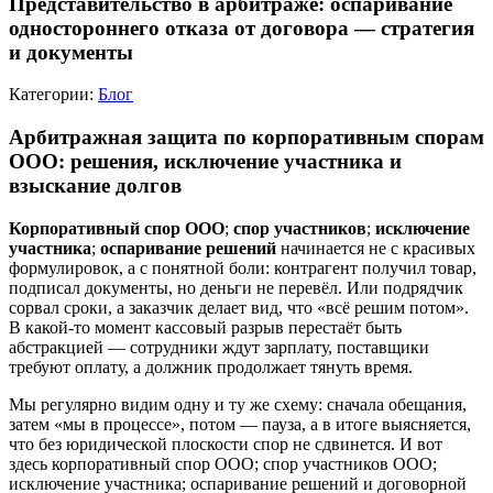
Представительство в арбитраже: оспаривание
одностороннего отказа от договора — стратегия
и документы
Категории:
Блог
Арбитражная защита по корпоративным спорам
ООО: решения, исключение участника и
взыскание долгов
Корпоративный спор ООО
;
спор участников
;
исключение
участника
;
оспаривание решений
начинается не с красивых
формулировок, а с понятной боли: контрагент получил товар,
подписал документы, но деньги не перевёл. Или подрядчик
сорвал сроки, а заказчик делает вид, что «всё решим потом».
В какой-то момент кассовый разрыв перестаёт быть
абстракцией — сотрудники ждут зарплату, поставщики
требуют оплату, а должник продолжает тянуть время.
Мы регулярно видим одну и ту же схему: сначала обещания,
затем «мы в процессе», потом — пауза, а в итоге выясняется,
что без юридической плоскости спор не сдвинется. И вот
здесь корпоративный спор ООО; спор участников ООО;
исключение участника; оспаривание решений и договорной