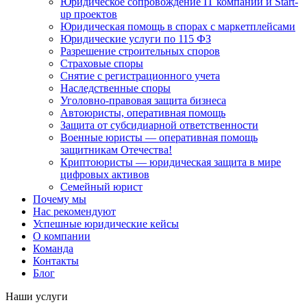
Юридическое сопровождение IT компаний и Start-
up проектов
Юридическая помощь в спорах с маркетплейсами
Юридические услуги по 115 ФЗ
Разрешение строительных споров
Страховые споры
Снятие с регистрационного учета
Наследственные споры
Уголовно-правовая защита бизнеса
Автоюристы, оперативная помощь
Защита от субсидиарной ответственности
Военные юристы — оперативная помощь
защитникам Отечества!
Криптоюристы — юридическая защита в мире
цифровых активов
Семейный юрист
Почему мы
Нас рекомендуют
Успешные юридические кейсы
О компании
Команда
Контакты
Блог
Наши услуги