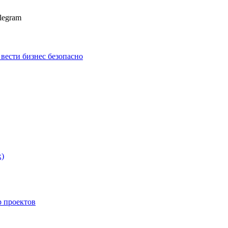
legram
к вести бизнес безопасно
х)
p проектов