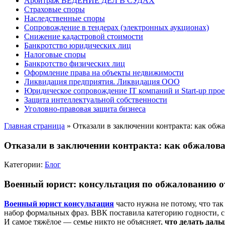
Арбитраж ВЕДЕНИЕ ДЕЛ В СУДАХ
Страховые споры
Наследственные споры
Сопровождение в тендерах (электронных аукционах)
Снижение кадастровой стоимости
Банкротство юридических лиц
Налоговые споры
Банкротство физических лиц
Оформление права на объекты недвижимости
Ликвидация предприятия. Ликвидация ООО
Юридическое сопровождение IT компаний и Start-up прое
Защита интеллектуальной собственности
Уголовно-правовая защита бизнеса
Главная страница
»
Отказали в заключении контракта: как обж
Отказали в заключении контракта: как обжалов
Категории:
Блог
Военный юрист: консультация по обжалованию от
Военный юрист консультация
часто нужна не потому, что та
набор формальных фраз. ВВК поставила категорию годности, с
И самое тяжёлое — семье никто не объясняет,
что делать даль