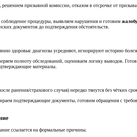
й, решением призывной комиссии, отказом в отсрочке от призыва
м соблюдение процедуры, выявляем нарушения и готовим
жалоб
нских документов до подтверждения обстоятельств.
оянию здоровья: диагнозы усредняют, игнорируют историю болез
веряем полноту обследований, оцениваем логику выводов. Гото
одтверждающие материалы.
сле ранения/страхового случая) нередко тянутся без чётких сро
обираем подтверждающие документы, готовим обращения с требо
ние
ование ссылается на формальные причины.