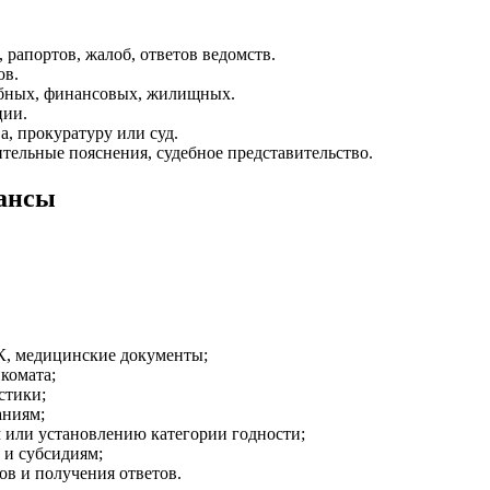
 рапортов, жалоб, ответов ведомств.
ов.
бных, финансовых, жилищных.
ции.
а, прокуратуру или суд.
тельные пояснения, судебное представительство.
юансы
К, медицинские документы;
комата;
стики;
аниям;
 или установлению категории годности;
и субсидиям;
ов и получения ответов.