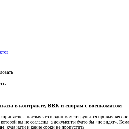
ктов
аловать
ать
каза в контракте, ВВК и спорам с военкоматом
к «принято», а потому что в один момент рушится привычная опо
 которой вы не согласны, а документы будто бы «не видят». Ко
ше
, куда идти и какие сроки не пропустить.