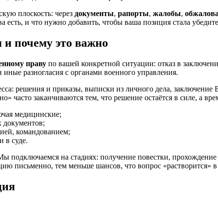
скую плоскость: через
документы
,
рапорты
,
жалобы
,
обжалов
а есть, и что нужно добавить, чтобы ваша позиция стала убедит
 и почему это важно
енному праву
по вашей конкретной ситуации: отказ в заключени
 иные разногласия с органами военного управления.
есса: решения и приказы, выписки из личного дела, заключение
» часто заканчиваются тем, что решение остаётся в силе, а вре
ючая медицинские;
х документов;
ией, командованием;
 в суде.
 Мы подключаемся на стадиях: получение повестки, прохождение
ию письменно, тем меньше шансов, что вопрос «растворится» в
ция