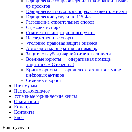
Юридическое сопровождение IT компаний и Start-
up проектов
Юридическая помощь в спорах с маркетплейсами
Юридические услуги по 115 ФЗ
Разрешение строительных споров
Страховые споры
Снятие с регистрационного учета
Наследственные споры
Уголовно-правовая защита бизнеса
Автоюристы, оперативная помощь
Защита от субсидиарной ответственности
Военные юристы — оперативная помощь
защитникам Отечества!
Криптоюристы — юридическая защита в мире
цифровых активов
Семейный юрист
Почему мы
Нас рекомендуют
Успешные юридические кейсы
О компании
Команда
Контакты
Блог
Наши услуги