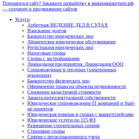
Понравился сайт? Закажите разработку в микромаркетинг.рф
— создание и продвижение сайтов
Услуги
Арбитраж ВЕДЕНИЕ ДЕЛ В СУДАХ
Взыскание долгов
Банкротство юридических лиц
Абонентское юридическое обслуживание
Регистрация юридических лиц
Налоговые споры
Споры с застройщиками
Ликвидация предприятия. Ликвидация ООО
Сопровождение в тендерах (электронных
аукционах)
Банкротство физических лиц
Оформление права на объекты недвижимости
Снижение кадастровой стоимости
Защита интеллектуальной собственности
Юридическое сопровождение IT компаний и Start-
up проектов
Юридическая помощь в спорах с маркетплейсами
Юридические услуги по 115 ФЗ
Разрешение строительных споров
Страховые споры
Снятие с регистрационного учета