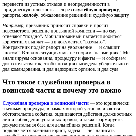
перевести из устных отказов и неопределённости в
юридическую плоскость — через
служебную проверку
,
рапорты,
жалобу
, обжалование решений и судебную защиту.
Например
, призывник приносит справки и просит
пересмотреть решение призывной комиссии — но ему
отвечают “поздно”. Мобилизованный пытается добиться
корректных выплат — а в документах “размыто”.
Контрактник подаёт рапорт на увольнение — и слышит
“потом”. В таких ситуациях мы не спорим “на эмоциях”. Мы
анализируем основания, процедуру и факты — и собираем
доказательства так, чтобы позиция выглядела убедительно и
для командования, и для надзорных органов, и для суда.
Что такое служебная проверка в
воинской части и почему это важно
Служебная проверка в воинской части
— это юридически
значимая процедура, в рамках которой устанавливаются
обстоятельства события, оцениваются действия должностных
лиц и соблюдение уставных правил, а также формируется
документальная база для дальнейших решений. Когда
подключается военный юрист, задача — не “написать
жалобу”, а выстроить правовую линию: от анализа материалов