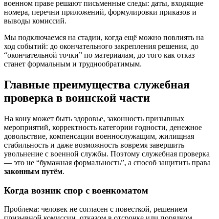
военном праве решают письменные следы: даты, входящие
номера, перечни приложений, формулировки приказов и
выводы комиссий.
Мы подключаемся на стадии, когда ещё можно повлиять на
ход событий: до окончательного закрепления решения, до
“окончательной точки” по материалам, до того как отказ
станет формальным и труднообратимым.
Главные преимущества служебная
проверка в воинской части
На кону может быть здоровье, законность призывных
мероприятий, корректность категории годности, денежное
довольствие, компенсации военнослужащим, жилищная
стабильность и даже возможность вовремя завершить
увольнение с военной службы. Поэтому служебная проверка
— это не “бумажная формальность”, а способ защитить права
законным путём
.
Когда возник спор с военкоматом
Проблема: человек не согласен с повесткой, решением
призывной комиссии, отказом в отсрочке или порядком