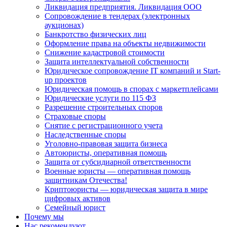
Ликвидация предприятия. Ликвидация ООО
Сопровождение в тендерах (электронных
аукционах)
Банкротство физических лиц
Оформление права на объекты недвижимости
Снижение кадастровой стоимости
Защита интеллектуальной собственности
Юридическое сопровождение IT компаний и Start-
up проектов
Юридическая помощь в спорах с маркетплейсами
Юридические услуги по 115 ФЗ
Разрешение строительных споров
Страховые споры
Снятие с регистрационного учета
Наследственные споры
Уголовно-правовая защита бизнеса
Автоюристы, оперативная помощь
Защита от субсидиарной ответственности
Военные юристы — оперативная помощь
защитникам Отечества!
Криптоюристы — юридическая защита в мире
цифровых активов
Семейный юрист
Почему мы
Нас рекомендуют