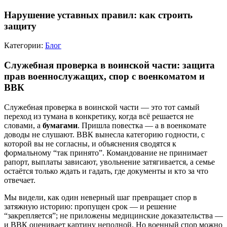
Нарушение уставных правил: как строить
защиту
Категории:
Блог
Служебная проверка в воинской части: защита
прав военнослужащих, спор с военкоматом и
ВВК
Служебная проверка в воинской части — это тот самый
переход из тумана в конкретику, когда всё решается не
словами, а
бумагами
. Пришла повестка — а в военкомате
доводы не слушают. ВВК вынесла категорию годности, с
которой вы не согласны, и объяснения сводятся к
формальному “так принято”. Командование не принимает
рапорт, выплаты зависают, увольнение затягивается, а семье
остаётся только ждать и гадать, где документы и кто за что
отвечает.
Мы видели, как один неверный шаг превращает спор в
затяжную историю: пропущен срок — и решение
“закрепляется”; не приложены медицинские доказательства —
и ВВК оценивает картину неполной. Но военный спор можно