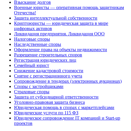
Взыскание долгов
Военные юристы — оперативная помощь защитникам
Отечества!
Защита интеллектуальной собственности
Криптоюристы — юридическая защита в мире
цифровых активов
Ликвидация предприятия. Ликвидация ООО
Налоговые споры
Наследственные споры
Оформление права на объекты недвижимости
Разрешение строительных споров
Регистрация юридических лиц
Семейный юрист
Снижение кадастровой стоимости
Снятие с регистрационного учета
Сопровождение в тендерах (электронных аукционах)
Споры с застройщиками
Страховые споры
Защита от субсидиарной ответственности
Уголовно-правовая защита бизнеса
Юридическая помощь в спорах с маркетплейсами
Юридические услуги по 115 ФЗ
Юридическое сопровождение IT компаний и Start-up
проектов