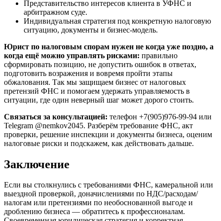
Представительство интересов клиента в УФНС и
арбитражном суде.
Индивидуальная стратегия под конкретную налоговую
ситуацию, документы и бизнес-модель.
Юрист по налоговым спорам нужен не когда уже поздно, а
когда ещё можно управлять рисками:
правильно
сформировать позицию, не допустить ошибок в ответах,
подготовить возражения и вовремя пройти этапы
обжалования. Так мы защищаем бизнес от налоговых
претензий ФНС и помогаем удержать управляемость в
ситуации, где один неверный шаг может дорого стоить.
Связаться за консультацией:
телефон +7(905)976-99-94 или
Telegram @nemkov2045. Разберём требование ФНС, акт
проверки, решение инспекции и документы бизнеса, оценим
налоговые риски и подскажем, как действовать дальше.
Заключение
Если вы столкнулись с требованиями ФНС, камеральной или
выездной проверкой, доначислениями по НДС/расходам/
налогам или претензиями по необоснованной выгоде и
дроблению бизнеса — обратитесь к профессионалам.
Своевременная юридическая стратегия и корректная