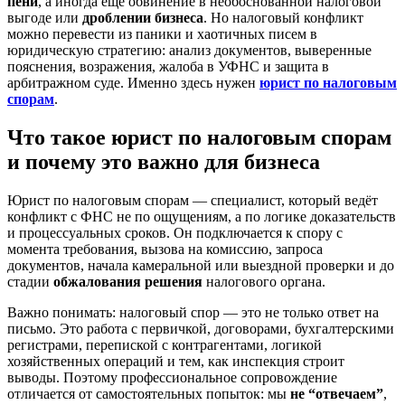
пени
, а иногда ещё обвинение в необоснованной налоговой
выгоде или
дроблении бизнеса
. Но налоговый конфликт
можно перевести из паники и хаотичных писем в
юридическую стратегию: анализ документов, выверенные
пояснения, возражения, жалоба в УФНС и защита в
арбитражном суде. Именно здесь нужен
юрист по налоговым
спорам
.
Что такое юрист по налоговым спорам
и почему это важно для бизнеса
Юрист по налоговым спорам — специалист, который ведёт
конфликт с ФНС не по ощущениям, а по логике доказательств
и процессуальных сроков. Он подключается к спору с
момента требования, вызова на комиссию, запроса
документов, начала камеральной или выездной проверки и до
стадии
обжалования решения
налогового органа.
Важно понимать: налоговый спор — это не только ответ на
письмо. Это работа с первичкой, договорами, бухгалтерскими
регистрами, перепиской с контрагентами, логикой
хозяйственных операций и тем, как инспекция строит
выводы. Поэтому профессиональное сопровождение
отличается от самостоятельных попыток: мы
не “отвечаем”
,