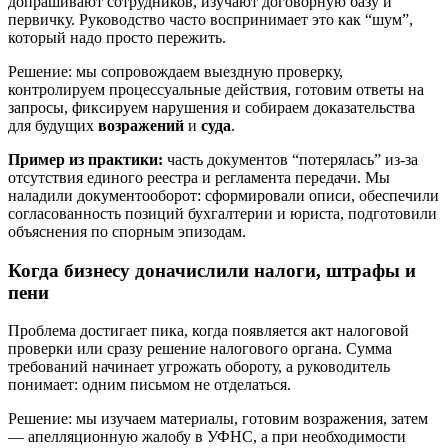
допрашивают сотрудников, изучают договорную базу и
первичку. Руководство часто воспринимает это как “шум”,
который надо просто пережить.
Решение: мы сопровождаем выездную проверку,
контролируем процессуальные действия, готовим ответы на
запросы, фиксируем нарушения и собираем доказательства
для будущих
возражений
и
суда
.
Пример из практики:
часть документов “потерялась” из-за
отсутствия единого реестра и регламента передачи. Мы
наладили документооборот: сформировали описи, обеспечили
согласованность позиций бухгалтерии и юриста, подготовили
объяснения по спорным эпизодам.
Когда бизнесу доначислили налоги, штрафы и
пени
Проблема достигает пика, когда появляется акт налоговой
проверки или сразу решение налогового органа. Сумма
требований начинает угрожать обороту, а руководитель
понимает: одним письмом не отделаться.
Решение: мы изучаем материалы, готовим возражения, затем
— апелляционную жалобу в УФНС, а при необходимости