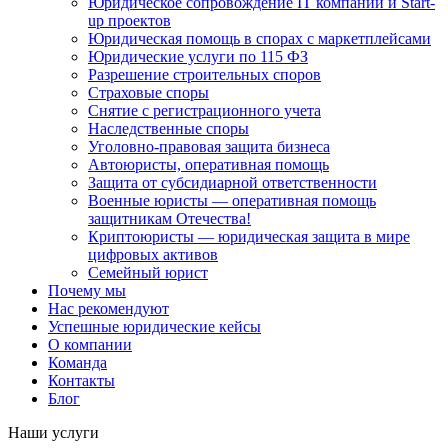
Юридическое сопровождение IT компаний и Start-
up проектов
Юридическая помощь в спорах с маркетплейсами
Юридические услуги по 115 ФЗ
Разрешение строительных споров
Страховые споры
Снятие с регистрационного учета
Наследственные споры
Уголовно-правовая защита бизнеса
Автоюристы, оперативная помощь
Защита от субсидиарной ответственности
Военные юристы — оперативная помощь
защитникам Отечества!
Криптоюристы — юридическая защита в мире
цифровых активов
Семейный юрист
Почему мы
Нас рекомендуют
Успешные юридические кейсы
О компании
Команда
Контакты
Блог
Наши услуги