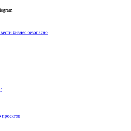
legram
к вести бизнес безопасно
х)
p проектов