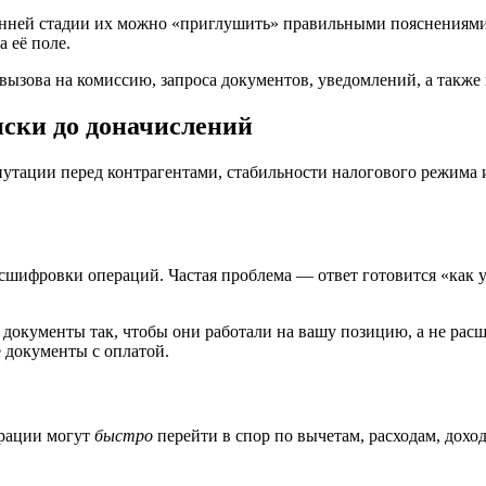
анней стадии их можно «приглушить» правильными пояснениями и
а её поле.
вызова на комиссию, запроса документов, уведомлений, а также
иски до доначислений
епутации перед контрагентами, стабильности налогового режима 
сшифровки операций. Частая проблема — ответ готовится «как у
 документы так, чтобы они работали на вашу позицию, а не ра
 документы с оплатой.
арации могут
быстро
перейти в спор по вычетам, расходам, дохо