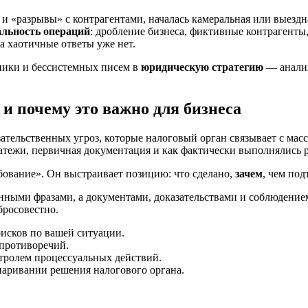
«разрывы» с контрагентами, началась камеральная или выездна
альность операций
: дробление бизнеса, фиктивные контрагенты
а хаотичные ответы уже нет.
ники и бессистемных писем в
юридическую стратегию
— анализ
и почему это важно для бизнеса
ательственных угроз, которые налоговый орган связывает с ма
латежи, первичная документация и как фактически выполнялись 
бование». Он выстраивает позицию: что сделано,
зачем
, чем под
нными фразами, а документами, доказательствами и соблюдение
бросовестно.
рисков по вашей ситуации.
противоречий.
тролем процессуальных действий.
аривании решения налогового органа.