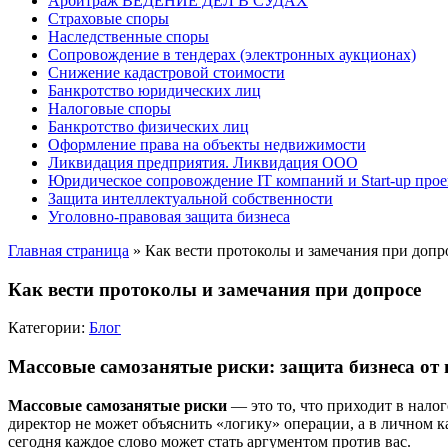
Арбитраж ВЕДЕНИЕ ДЕЛ В СУДАХ
Страховые споры
Наследственные споры
Сопровождение в тендерах (электронных аукционах)
Снижение кадастровой стоимости
Банкротство юридических лиц
Налоговые споры
Банкротство физических лиц
Оформление права на объекты недвижимости
Ликвидация предприятия. Ликвидация ООО
Юридическое сопровождение IT компаний и Start-up прое
Защита интеллектуальной собственности
Уголовно-правовая защита бизнеса
Главная страница
»
Как вести протоколы и замечания при допр
Как вести протоколы и замечания при допросе
Категории:
Блог
Массовые самозанятые риски: защита бизнеса от
Массовые самозанятые риски
— это то, что приходит в налог
директор не может объяснить «логику» операции, а в личном к
сегодня каждое слово может стать аргументом против вас.