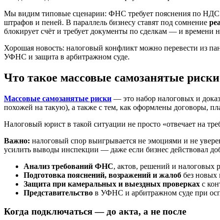
Мы видим типовые сценарии: ФНС требует пояснения по НДС и 
штрафов и пеней. В параллель бизнесу ставят под сомнение
ре
блокирует счёт и требует документы по сделкам — и времени н
Хорошая новость: налоговый конфликт можно перевести из па
УФНС и защита в арбитражном суде.
Что такое массовые самозанятые риски 
Массовые самозанятые риски
— это набор налоговых и доказ
похожей на такую), а также с тем, как оформлены договоры, п
Налоговый юрист в такой ситуации не просто «отвечает на тре
Важно:
налоговый спор выигрывается не эмоциями и не увере
усилить выводы инспекции — даже если бизнес действовал до
Анализ требований ФНС
, актов, решений и налоговых 
Подготовка пояснений, возражений и жалоб
без новых 
Защита при камеральных и выездных проверках
с кон
Представительство
в УФНС и арбитражном суде при осп
Когда подключаться — до акта, а не после