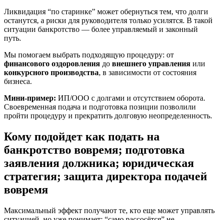
Ликвидация “по старинке” может обернуться тем, что долги
останутся, а риски для руководителя только усилятся. В такой
ситуации банкротство — более управляемый и законный
путь.
Мы помогаем выбрать подходящую процедуру: от
финансового оздоровления
до
внешнего управления
или
конкурсного производства
, в зависимости от состояния
бизнеса.
Мини-пример:
ИП/ООО с долгами и отсутствием оборота.
Своевременная подача и подготовка позиции позволили
пройти процедуру и прекратить долговую неопределенность.
Кому подойдет
как подать на
банкротство вовремя
;
подготовка
заявления должника
;
юридическая
стратегия
;
защита директора подачей
вовремя
Максимальный эффект получают те, кто еще может управлять
ситуацией, но уже понимает: “само рассосётся” не