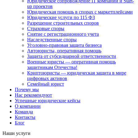
Юридическое сопровождение IT компаний и Start-
up проектов
Юридическая помощь в спорах с маркетплейсами
Юридические услуги по 115 ФЗ
Разрешение строительных споров
Страховые споры
Снятие с регистрационного учета
Наследственные споры
Уголовно-правовая защита бизнеса
Автоюристы, оперативная помощь
Защита от субсидиарной ответственности
Военные юристы — оперативная помощь
защитникам Отечества!
Криптоюристы — юридическая защита в мире
цифровых активов
Семейный юрист
Почему мы
Нас рекомендуют
Успешные юридические кейсы
О компании
Команда
Контакты
Блог
Наши услуги