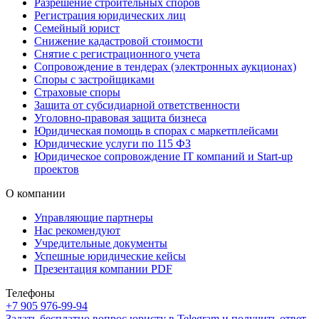
Разрешение строительных споров
Регистрация юридических лиц
Семейный юрист
Снижение кадастровой стоимости
Снятие с регистрационного учета
Сопровождение в тендерах (электронных аукционах)
Споры с застройщиками
Страховые споры
Защита от субсидиарной ответственности
Уголовно-правовая защита бизнеса
Юридическая помощь в спорах с маркетплейсами
Юридические услуги по 115 ФЗ
Юридическое сопровождение IT компаний и Start-up
проектов
О компании
Управляющие партнеры
Нас рекомендуют
Учредительные документы
Успешные юридические кейсы
Презентация компании PDF
Телефоны
+7 905 976-99-94
Задать бесплатно вопрос юристу в Telegram и получить ответ