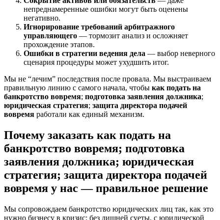
Сокрытие активов или обязательств
— даже
непреднамеренные ошибки могут быть оценены
негативно.
Игнорирование требований арбитражного
управляющего
— тормозит анализ и осложняет
прохождение этапов.
Ошибки в стратегии ведения дела
— выбор неверного
сценария процедуры может ухудшить итог.
Мы не “лечим” последствия после провала. Мы выстраиваем
правильную линию с самого начала, чтобы
как подать на
банкротство вовремя
;
подготовка заявления должника
;
юридическая стратегия
;
защита директора подачей
вовремя
работали как единый механизм.
Почему заказать
как подать на
банкротство вовремя
;
подготовка
заявления должника
;
юридическая
стратегия
;
защита директора подачей
вовремя
у нас — правильное решение
Мы сопровождаем банкротство юридических лиц так, как это
нужно бизнесу в кризис: без лишней суеты, с юридической