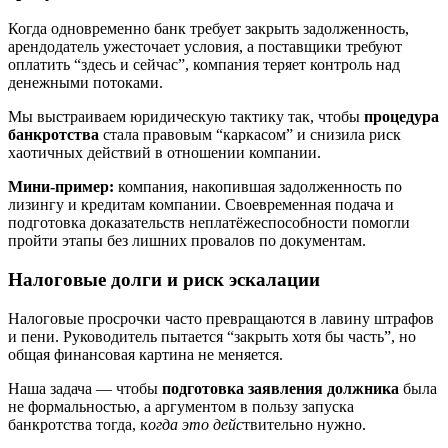
Когда одновременно банк требует закрыть задолженность,
арендодатель ужесточает условия, а поставщики требуют
оплатить “здесь и сейчас”, компания теряет контроль над
денежными потоками.
Мы выстраиваем юридическую тактику так, чтобы
процедура
банкротства
стала правовым “каркасом” и снизила риск
хаотичных действий в отношении компании.
Мини-пример:
компания, накопившая задолженность по
лизингу и кредитам компании. Своевременная подача и
подготовка доказательств неплатёжеспособности помогли
пройти этапы без лишних провалов по документам.
Налоговые долги и риск эскалации
Налоговые просрочки часто превращаются в лавину штрафов
и пени. Руководитель пытается “закрыть хотя бы часть”, но
общая финансовая картина не меняется.
Наша задача — чтобы
подготовка заявления должника
была
не формальностью, а аргументом в пользу запуска
банкротства тогда, к
огда это дейс
твительно нужно.