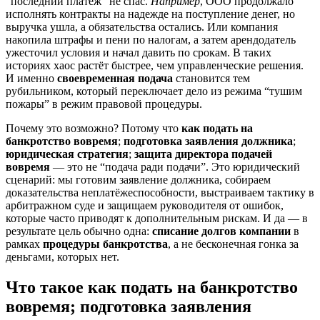
“последний платёж” не спас.
Например
, ООО продолжало
исполнять контракты на надежде на поступление денег, но
выручка ушла, а обязательства остались. Или компания
накопила штрафы и пени по налогам, а затем арендодатель
ужесточил условия и начал давить по срокам. В таких
историях хаос растёт быстрее, чем управленческие решения.
И именно
своевременная подача
становится тем
рубильником, который переключает дело из режима “тушим
пожары” в режим правовой процедуры.
Почему это возможно? Потому что
как подать на
банкротство вовремя
;
подготовка заявления должника
;
юридическая стратегия
;
защита директора подачей
вовремя
— это не “подача ради подачи”. Это юридический
сценарий: мы готовим заявление должника, собираем
доказательства неплатёжеспособности, выстраиваем тактику в
арбитражном суде и защищаем руководителя от ошибок,
которые часто приводят к дополнительным рискам. И да — в
результате цель обычно одна:
списание долгов компании
в
рамках
процедуры банкротства
, а не бесконечная гонка за
деньгами, которых нет.
Что такое
как подать на банкротство
вовремя
;
подготовка заявления