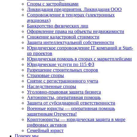
Споры с застройщиками
Ликвидация предприятия. Ликвидация ООО
Сопровождение в тендерах (электронных
аукционах)
Банкротство физических лиц
Оформление права на объекты недвижимости
Снижение кадастровой стоимости
Защита интеллектуальной собственности
Юридическое сопровождение IT компаний и Start-
up проектов
Юридическая помощь в спорах с маркетплейсами
Юридические услуги по 115 ФЗ
Разрешение строительных споров
Страховые споры
Снятие с регистрационного учета
Наследственные споры
Уголовно-правовая защита бизнеса
Автоюристы, оперативная помощь
Защита от субсидиарной ответственности
Военные юристы — оперативная помощь
защитникам Отечества!
Криптоюристы — юридическая защита в мире
цифровых активов
Семейный юрист
Почему мы