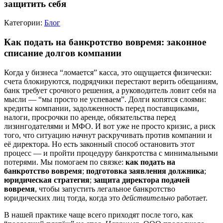
защитить себя
Категории:
Блог
Как подать на банкротство вовремя: законное
списание долгов компании
Когда у бизнеса “ломается” касса, это ощущается физически:
счета блокируются, подрядчики перестают верить обещаниям,
банк требует срочного решения, а руководитель ловит себя на
мысли — “мы просто не успеваем”. Долги копятся слоями:
кредиты компании, задолженность перед поставщиками,
налоги, просрочки по аренде, обязательства перед
лизингодателями и МФО. И вот уже не просто кризис, а риск
того, что ситуацию начнут раскручивать против компании и
её директора. Но есть законный способ остановить этот
процесс — и пройти процедуру банкротства с минимальными
потерями. Мы помогаем по связке:
как подать на
банкротство вовремя
;
подготовка заявления должника
;
юридическая стратегия
;
защита директора подачей
вовремя
, чтобы запустить легальное банкротство
юридических лиц тогда, когда это
действительно
работает.
В нашей практике чаще всего приходят после того, как