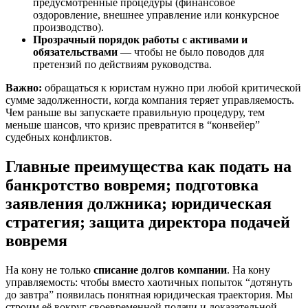
предусмотренные процедуры (финансовое
оздоровление, внешнее управление или конкурсное
производство).
Прозрачный порядок работы с активами и
обязательствами
— чтобы не было поводов для
претензий по действиям руководства.
Важно:
обращаться к юристам нужно при любой критической
сумме задолженности, когда компания теряет управляемость.
Чем раньше вы запускаете правильную процедуру, тем
меньше шансов, что кризис превратится в “конвейер”
судебных конфликтов.
Главные преимущества
как подать на
банкротство вовремя
;
подготовка
заявления должника
;
юридическая
стратегия
;
защита директора подачей
вовремя
На кону не только
списание долгов компании
. На кону
управляемость: чтобы вместо хаотичных попыток “дотянуть
до завтра” появилась понятная юридическая траектория. Мы
строим её вокруг своевременной подачи и доказательной