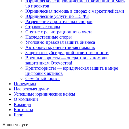
Юридическое сопровождение IT компаний и Start-
up проектов
Юридическая помощь в спорах с маркетплейсами
Юридические услуги по 115 ФЗ
Разрешение строительных споров
Страховые споры
Снятие с регистрационного учета
Наследственные споры
Уголовно-правовая защита бизнеса
Автоюристы, оперативная помощь
Защита от субсидиарной ответственности
Военные юристы — оперативная помощь
защитникам Отечества!
Криптоюристы — юридическая защита в мире
цифровых активов
Семейный юрист
Почему мы
Нас рекомендуют
Успешные юридические кейсы
О компании
Команда
Контакты
Блог
Наши услуги