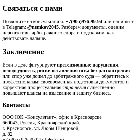
Связаться с нами
Позвоните на консультацию:
+7(905)976-99-94
или напишите
в Telegram:
@nemkov2045
. Разберём документы, оценим
перспективы арбитражного спора и подскажем, как
действовать дальше.
Заключение
Если в деле фигурируют
претензионные нарушения
,
неподсудность
,
риски оставления иска без рассмотрения
или спор уже дошёл до арбитражного суда — обратитесь к
профессионалам: своевременная подготовка документов и
корректная процессуальная с
тратегия су
щественно
повышают шансы на взыскание и защиту бизнеса.
Контакты
ООО ЮК «Консультант», офис в Красноярске
660043, Россия, Красноярский край,
г. Красноярск, ул. Любы Шевцовой,
д. 82
+7 (905) 976 99 94
(Telegram)