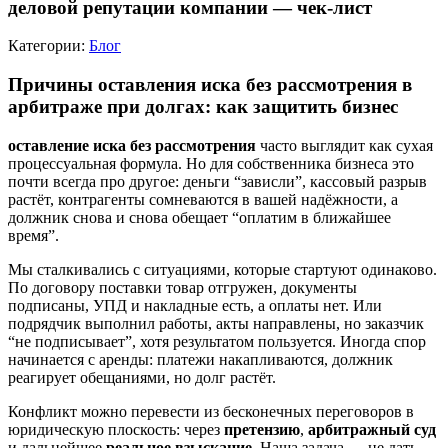
деловой репутации компании — чек-лист
Категории:
Блог
Причины оставления иска без рассмотрения в
арбитраже при долгах: как защитить бизнес
оставление иска без рассмотрения
часто выглядит как сухая
процессуальная формула. Но для собственника бизнеса это
почти всегда про другое: деньги “зависли”, кассовый разрыв
растёт, контрагенты сомневаются в вашей надёжности, а
должник снова и снова обещает “оплатим в ближайшее
время”.
Мы сталкивались с ситуациями, которые стартуют одинаково.
По договору поставки товар отгружен, документы
подписаны, УПД и накладные есть, а оплаты нет. Или
подрядчик выполнил работы, акты направлены, но заказчик
“не подписывает”, хотя результатом пользуется. Иногда спор
начинается с аренды: платежи накапливаются, должник
реагирует обещаниями, но долг растёт.
Конфликт можно перевести из бесконечных переговоров в
юридическую плоскость: через
претензию
,
арбитражный суд
и дальнейшее
реальное взыскание
. Наша задача — не дать