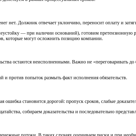
нег нет. Должник отвечает уклончиво, переносит оплату и затяги
неустойку — при наличии оснований), готовим претензионную р
ов, которые могут осложнить позицию компании.
ельства остаются неисполненными. Важно не «переговаривать до 
й и против попыток размыть факт исполнения обязательств.
я ошибка становится дорогой: пропуск сроков, слабые доказате
датайства, собираем доказательства и последовательно представ
енежные потоки. В таких случаях оцениваем риски и при необх