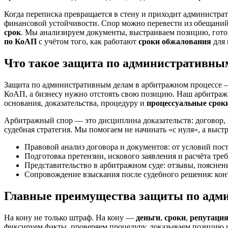
Когда переписка превращается в стену и приходит администрат
финансовой устойчивости. Спор можно перевести из обещаний
срок
. Мы анализируем документы, выстраиваем позицию, готов
по КоАП
с учётом того, как работают
сроки обжалования
для 
Что такое защита по административным
Защита по административным делам в арбитражном процессе —
КоАП, а бизнесу нужно отстоять свою позицию. Наш арбитражны
основания, доказательства, процедуру и
процессуальные срок
Арбитражный спор — это дисциплина доказательств: договор, п
судебная стратегия. Мы помогаем не начинать «с нуля», а выс
Правовой анализ договора и документов: от условий пос
Подготовка претензии, искового заявления и расчёта тре
Представительство в арбитражном суде: отзывы, пояснения
Сопровождение взыскания после судебного решения: кон
Главные преимущества защиты по адм
На кону не только штраф. На кону —
деньги
,
сроки
,
репутаци
фиксируем факты, проверяем процедуру, доказываем позицию и