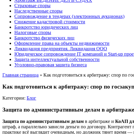
Арбитраж ВЕДЕНИЕ ДЕЛ В СУДАХ
Страховые споры
Наследственные споры
Сопровождение в тендерах (электронных аукционах)
Снижение кадастровой стоимости
Банкротство юридических лиц
Налоговые споры
Банкротство физических лиц
Оформление права на объекты недвижимости
Ликвидация предприятия. Ликвидация ООО
Юридическое сопровождение IT компаний и Start-up прое
Защита интеллектуальной собственности
Уголовно-правовая защита бизнеса
Главная страница
»
Как подготовиться к арбитражу: спор по г
Как подготовиться к арбитражу: спор по госзаку
Категории:
Блог
Защита по административным делам в арбитраже
Защита по административным делам
в арбитраже и
КоАП дл
штраф, а параллельно зависли деньги по договору. Контрагент 
практике всё выглядит очевидным, но должник тянет время — и