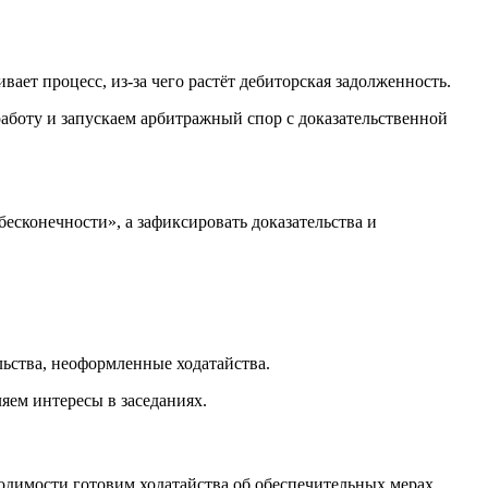
вает процесс, из-за чего растёт дебиторская задолженность.
аботу и запускаем арбитражный спор с доказательственной
бесконечности», а зафиксировать доказательства и
льства, неоформленные ходатайства.
ляем интересы в заседаниях.
одимости готовим ходатайства об обеспечительных мерах,