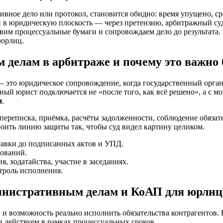
ивное дело или протокол, становится обидно: время упущено, с
 в юридическую плоскость — через претензию, арбитражный су
им процессуальные бумаги и сопровождаем дело до результата. 
юрлиц.
 делам в арбитраже и почему это важно 
 это юридическое сопровождение, когда государственный орган
й юрист подключается не «после того, как всё решено», а с мо
и
.
ереписка, приёмка, расчёты задолженности, соблюдение обязател
троить линию защиты так, чтобы суд видел картину целиком.
тавки до подписанных актов и УПД.
бований.
, ходатайства, участие в заседаниях.
троль исполнения.
инистративным делам и КоАП для юрлиц
я
и возможность реально исполнить обязательства контрагентов. К
 действуем в рамках процессуальных сроков.