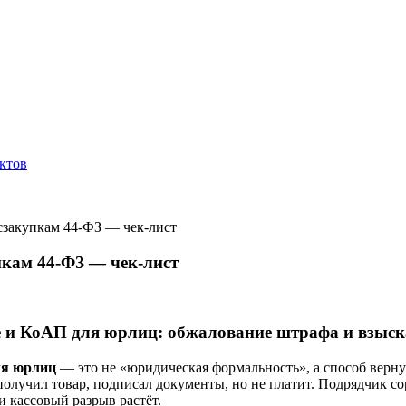
ктов
осзакупкам 44-ФЗ — чек-лист
пкам 44-ФЗ — чек-лист
 и КоАП для юрлиц: обжалование штрафа и взыск
я юрлиц
— это не «юридическая формальность», а способ верну
получил товар, подписал документы, но не платит. Подрядчик со
 кассовый разрыв растёт.