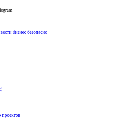
legram
к вести бизнес безопасно
х)
p проектов