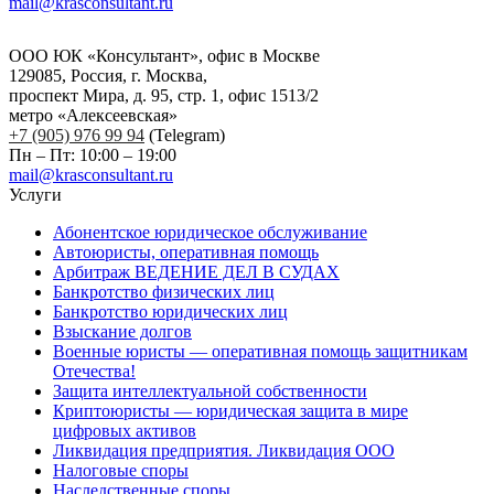
mail@krasconsultant.ru
ООО ЮК «Консультант», офис в Москве
129085, Россия, г. Москва,
проспект Мира, д. 95, стр. 1, офис 1513/2
метро «Алексеевская»
+7 (905) 976 99 94
(Telegram)
Пн – Пт: 10:00 – 19:00
mail@krasconsultant.ru
Услуги
Абонентское юридическое обслуживание
Автоюристы, оперативная помощь
Арбитраж ВЕДЕНИЕ ДЕЛ В СУДАХ
Банкротство физических лиц
Банкротство юридических лиц
Взыскание долгов
Военные юристы — оперативная помощь защитникам
Отечества!
Защита интеллектуальной собственности
Криптоюристы — юридическая защита в мире
цифровых активов
Ликвидация предприятия. Ликвидация ООО
Налоговые споры
Наследственные споры