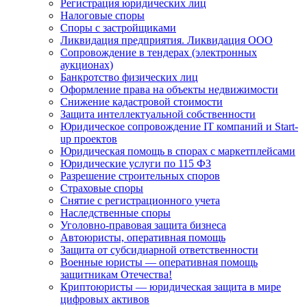
Регистрация юридических лиц
Налоговые споры
Споры с застройщиками
Ликвидация предприятия. Ликвидация ООО
Сопровождение в тендерах (электронных
аукционах)
Банкротство физических лиц
Оформление права на объекты недвижимости
Снижение кадастровой стоимости
Защита интеллектуальной собственности
Юридическое сопровождение IT компаний и Start-
up проектов
Юридическая помощь в спорах с маркетплейсами
Юридические услуги по 115 ФЗ
Разрешение строительных споров
Страховые споры
Снятие с регистрационного учета
Наследственные споры
Уголовно-правовая защита бизнеса
Автоюристы, оперативная помощь
Защита от субсидиарной ответственности
Военные юристы — оперативная помощь
защитникам Отечества!
Криптоюристы — юридическая защита в мире
цифровых активов