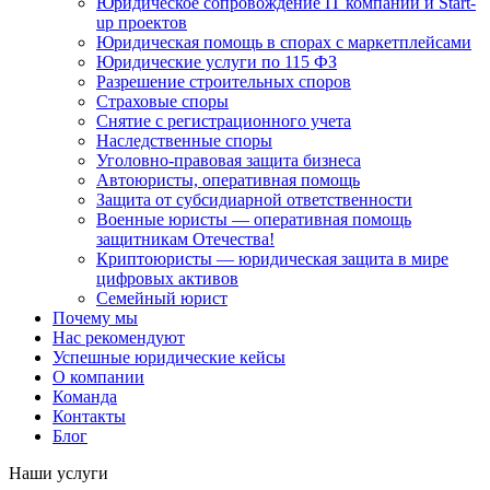
Юридическое сопровождение IT компаний и Start-
up проектов
Юридическая помощь в спорах с маркетплейсами
Юридические услуги по 115 ФЗ
Разрешение строительных споров
Страховые споры
Снятие с регистрационного учета
Наследственные споры
Уголовно-правовая защита бизнеса
Автоюристы, оперативная помощь
Защита от субсидиарной ответственности
Военные юристы — оперативная помощь
защитникам Отечества!
Криптоюристы — юридическая защита в мире
цифровых активов
Семейный юрист
Почему мы
Нас рекомендуют
Успешные юридические кейсы
О компании
Команда
Контакты
Блог
Наши услуги