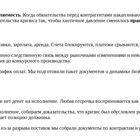
ляемость
. Когда обязательства перед контрагентами накапливаю
тельства кризиса так, чтобы хаотичное давление сменилось
пра
авки, зарплата, аренда. Счета блокируются, платежи срываются
чинно-следственную связь между рыночными изменениями и нево
я до конкурсного производства.
график оплат. Мы подготовили пакет документов о динамике би
ии нет денег на исполнение. Любая отсрочка воспринимается как
лнение, собираем доказательства, что кризис был обусловлен 
вает позицию должника.
 из-за разрыва поставок мы собрали документы по контрактам 