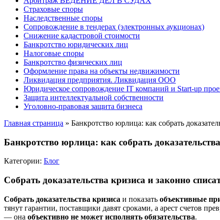
Арбитраж ВЕДЕНИЕ ДЕЛ В СУДАХ
Страховые споры
Наследственные споры
Сопровождение в тендерах (электронных аукционах)
Снижение кадастровой стоимости
Банкротство юридических лиц
Налоговые споры
Банкротство физических лиц
Оформление права на объекты недвижимости
Ликвидация предприятия. Ликвидация ООО
Юридическое сопровождение IT компаний и Start-up прое
Защита интеллектуальной собственности
Уголовно-правовая защита бизнеса
Главная страница
»
Банкротство юрлица: как собрать доказател
Банкротство юрлица: как собрать доказательств
Категории:
Блог
Собрать доказательства кризиса и законно списа
Собрать доказательства кризиса
и показать
объективные пр
тянут гарантии, поставщики давят сроками, а арест счетов пр
— она
объективно не может исполнять обязательства
.