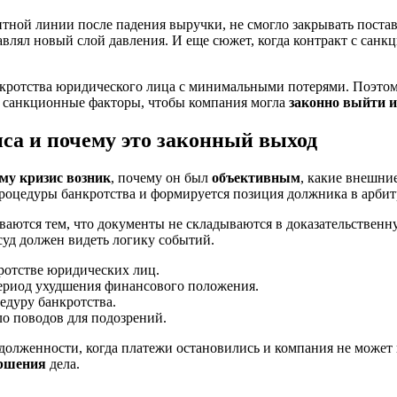
тной линии после падения выручки, не смогло закрывать поста
авлял новый слой давления. И еще сюжет, когда контракт с санк
анкротства юридического лица с минимальными потерями. Поэто
и санкционные факторы, чтобы компания могла
законно выйти и
иса и почему это законный выход
му кризис возник
, почему он был
объективным
, какие внешни
 процедуры банкротства и формируется позиция должника в арбит
ваются тем, что документы не складываются в доказательственн
 суд должен видеть логику событий.
ротстве юридических лиц.
ериод ухудшения финансового положения.
едуру банкротства.
ло поводов для подозрений.
долженности, когда платежи остановились и компания не может
ершения
дела.