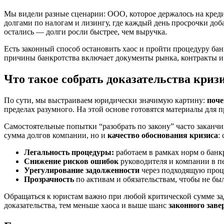
Мы видели разные сценарии: ООО, которое держалось на креди
долгами по налогам и лизингу, где каждый день просрочки доб
остались — долги росли быстрее, чем выручка.
Есть законный способ остановить хаос и пройти процедуру б
причины банкротства включает документы рынка, контракты 
Что такое собрать доказательства криз
По сути, мы выстраиваем юридически значимую картину:
поче
пределах разумного. На этой основе готовятся материалы для
Самостоятельные попытки “разобрать по закону” часто заканчи
сумма долгов компании, но и
качество обоснования кризиса
:
Легальность процедуры:
работаем в рамках норм о банк
Снижение рисков ошибок
руководителя и компании в п
Урегулирование задолженности
через подходящую проц
Прозрачность
по активам и обязательствам, чтобы не бы
Обращаться к юристам важно при любой критической сумме за
доказательства, тем меньше хаоса и выше шанс
законного зав