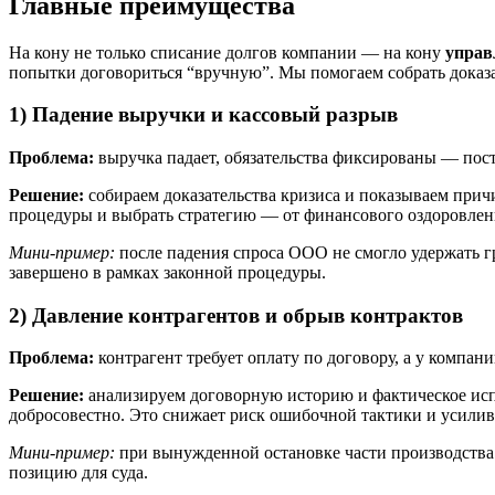
Главные преимущества
На кону не только списание долгов компании — на кону
управ
попытки договориться “вручную”. Мы помогаем собрать доказа
1) Падение выручки и кассовый разрыв
Проблема:
выручка падает, обязательства фиксированы — пост
Решение:
собираем доказательства кризиса и показываем при
процедуры и выбрать стратегию — от финансового оздоровлени
Мини-пример:
после падения спроса ООО не смогло удержать 
завершено в рамках законной процедуры.
2) Давление контрагентов и обрыв контрактов
Проблема:
контрагент требует оплату по договору, а у компан
Решение:
анализируем договорную историю и фактическое испо
добросовестно. Это снижает риск ошибочной тактики и усили
Мини-пример:
при вынужденной остановке части производства
позицию для суда.