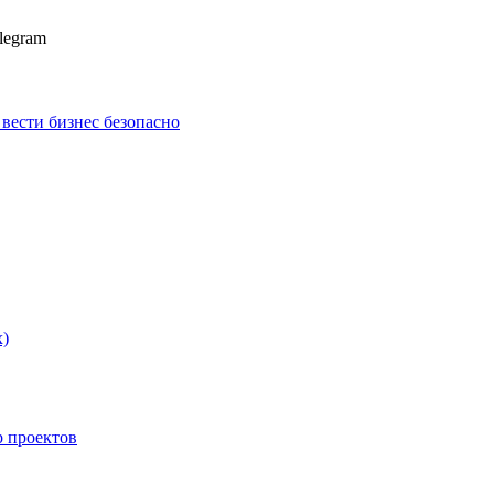
legram
к вести бизнес безопасно
х)
p проектов