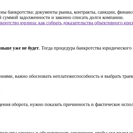
кротство юрлица: как собрать доказательства объективного кри
аньше уже не будет
. Тогда процедура банкротства юридического
ениями, важно обосновать неплатежеспособность и выбрать тра
и
дения оборота, нужно показать причинность и фактическое испол
ательства кризиса и объективность ухудшения, чтобы суд видел 