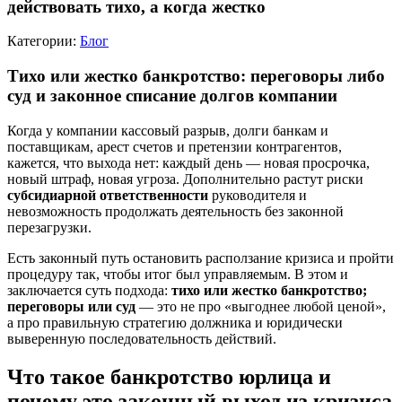
действовать тихо, а когда жестко
Категории:
Блог
Тихо или жестко банкротство: переговоры либо
суд и законное списание долгов компании
Когда у компании кассовый разрыв, долги банкам и
поставщикам, арест счетов и претензии контрагентов,
кажется, что выхода нет: каждый день — новая просрочка,
новый штраф, новая угроза. Дополнительно растут риски
субсидиарной ответственности
руководителя и
невозможность продолжать деятельность без законной
перезагрузки.
Есть законный путь остановить расползание кризиса и пройти
процедуру так, чтобы итог был управляемым. В этом и
заключается суть подхода:
тихо или жестко банкротство;
переговоры или суд
— это не про «выгоднее любой ценой»,
а про правильную стратегию должника и юридически
выверенную последовательность действий.
Что такое банкротство юрлица и
почему это законный выход из кризиса