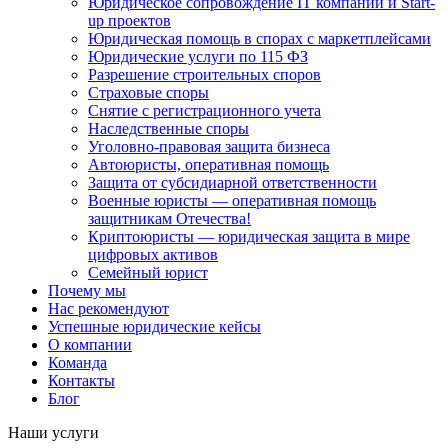
Юридическое сопровождение IT компаний и Start-
up проектов
Юридическая помощь в спорах с маркетплейсами
Юридические услуги по 115 ФЗ
Разрешение строительных споров
Страховые споры
Снятие с регистрационного учета
Наследственные споры
Уголовно-правовая защита бизнеса
Автоюристы, оперативная помощь
Защита от субсидиарной ответственности
Военные юристы — оперативная помощь
защитникам Отечества!
Криптоюристы — юридическая защита в мире
цифровых активов
Семейный юрист
Почему мы
Нас рекомендуют
Успешные юридические кейсы
О компании
Команда
Контакты
Блог
Наши услуги