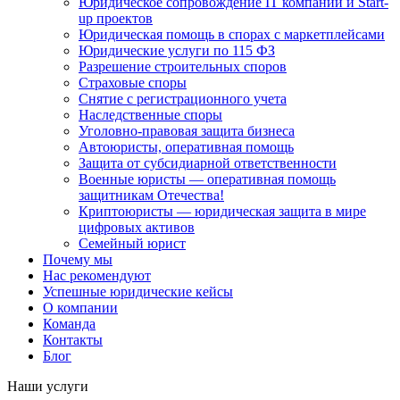
Юридическое сопровождение IT компаний и Start-
up проектов
Юридическая помощь в спорах с маркетплейсами
Юридические услуги по 115 ФЗ
Разрешение строительных споров
Страховые споры
Снятие с регистрационного учета
Наследственные споры
Уголовно-правовая защита бизнеса
Автоюристы, оперативная помощь
Защита от субсидиарной ответственности
Военные юристы — оперативная помощь
защитникам Отечества!
Криптоюристы — юридическая защита в мире
цифровых активов
Семейный юрист
Почему мы
Нас рекомендуют
Успешные юридические кейсы
О компании
Команда
Контакты
Блог
Наши услуги