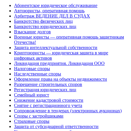
Абонентское юридическое обслуживание
Автоюристы, оперативная помощь
Арбитраж ВЕДЕНИЕ ДЕЛ В СУДАХ
Банкротство физических лиц
Банкротство юридических лиц
Взыскание долгов
Военные юристы — оперативная помощь защитникам
Отечества!
Защита интеллектуальной собственности
Криптоюристы — юридическая защита в мире
цифровых активов
Ликвидация предприятия. Ликвидация ООО
Налоговые споры
Наследственные споры
Оформление права на объекты недвижимости
Разрешение строительных споров
Регистрация юридических лиц
Семейный юрист
Снижение кадастровой стоимости
Снятие с регистрационного учета
Сопровождение в тендерах (электронных аукционах)
Споры с застройщиками
Страховые споры
Защита от субсидиарной ответственности