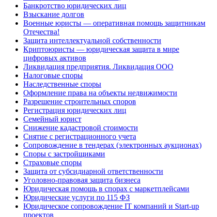
Банкротство юридических лиц
Взыскание долгов
Военные юристы — оперативная помощь защитникам
Отечества!
Защита интеллектуальной собственности
Криптоюристы — юридическая защита в мире
цифровых активов
Ликвидация предприятия. Ликвидация ООО
Налоговые споры
Наследственные споры
Оформление права на объекты недвижимости
Разрешение строительных споров
Регистрация юридических лиц
Семейный юрист
Снижение кадастровой стоимости
Снятие с регистрационного учета
Сопровождение в тендерах (электронных аукционах)
Споры с застройщиками
Страховые споры
Защита от субсидиарной ответственности
Уголовно-правовая защита бизнеса
Юридическая помощь в спорах с маркетплейсами
Юридические услуги по 115 ФЗ
Юридическое сопровождение IT компаний и Start-up
проектов