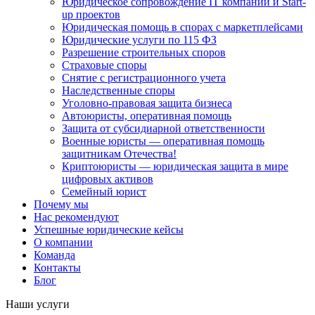
Юридическое сопровождение IT компаний и Start-
up проектов
Юридическая помощь в спорах с маркетплейсами
Юридические услуги по 115 ФЗ
Разрешение строительных споров
Страховые споры
Снятие с регистрационного учета
Наследственные споры
Уголовно-правовая защита бизнеса
Автоюристы, оперативная помощь
Защита от субсидиарной ответственности
Военные юристы — оперативная помощь
защитникам Отечества!
Криптоюристы — юридическая защита в мире
цифровых активов
Семейный юрист
Почему мы
Нас рекомендуют
Успешные юридические кейсы
О компании
Команда
Контакты
Блог
Наши услуги