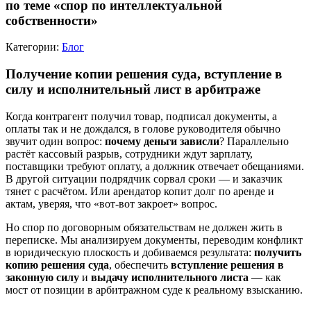
по теме «спор по интеллектуальной
собственности»
Категории:
Блог
Получение копии решения суда, вступление в
силу и исполнительный лист в арбитраже
Когда контрагент получил товар, подписал документы, а
оплаты так и не дождался, в голове руководителя обычно
звучит один вопрос:
почему деньги зависли
? Параллельно
растёт кассовый разрыв, сотрудники ждут зарплату,
поставщики требуют оплату, а должник отвечает обещаниями.
В другой ситуации подрядчик сорвал сроки — и заказчик
тянет с расчётом. Или арендатор копит долг по аренде и
актам, уверяя, что «вот-вот закроет» вопрос.
Но спор по договорным обязательствам не должен жить в
переписке. Мы анализируем документы, переводим конфликт
в юридическую плоскость и добиваемся результата:
получить
копию решения суда
, обеспечить
вступление решения в
законную силу
и
выдачу исполнительного листа
— как
мост от позиции в арбитражном суде к реальному взысканию.