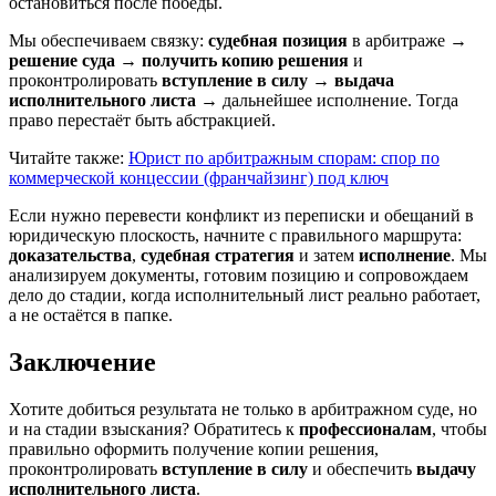
остановиться после победы.
Мы обеспечиваем связку:
судебная позиция
в арбитраже →
решение суда
→
получить копию решения
и
проконтролировать
вступление в силу
→
выдача
исполнительного листа
→ дальнейшее исполнение. Тогда
право перестаёт быть абстракцией.
Читайте также:
Юрист по арбитражным спорам: спор по
коммерческой концессии (франчайзинг) под ключ
Если нужно перевести конфликт из переписки и обещаний в
юридическую плоскость, начните с правильного маршрута:
доказательства
,
судебная стратегия
и затем
исполнение
. Мы
анализируем документы, готовим позицию и сопровождаем
дело до стадии, когда исполнительный лист реально работает,
а не остаётся в папке.
Заключение
Хотите добиться результата не только в арбитражном суде, но
и на стадии взыскания? Обратитесь к
профессионалам
, чтобы
правильно оформить получение копии решения,
проконтролировать
вступление в силу
и обеспечить
выдачу
исполнительного листа
.