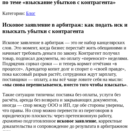
по теме «взыскание убытков с контрагента»
Категории:
Блог
Исковое заявление в арбитраж: как подать иск и
взыскать убытки с контрагента
Исковое заявление в арбитраж — это не набор канцелярских
слов. Это момент, когда бизнес перестаёт жить обещаниями и
начинает требовать деньги по закону. Контрагент получил
товар, подписал документы, но оплату «переносит» неделями.
Подрядчик сорвал сроки — и теперь кормит отчётами «в
процессе». Арендатор копит долг и спорит о «своей правде»,
пока кассовый разрыв растёт, сотрудники ждут зарплату,
поставщики — оплату, а вы всё чаще ловите себя на мысли:
«мы снова переписываемся, вместо того чтобы взыскать»
.
Такие ситуации типичны: поставка без оплаты, услуги без
расчёта, аренда без возврата и закрывающих документов,
иногда — спор между ООО и ИП, где обе стороны уверены,
что правы. Но спор можно перевести из переговоров в
юридическую плоскость: через претензионную работу,
грамотно
подготовленное
исковое заявление
, корректные
доказательства и сопровождение до результата в арбитражном