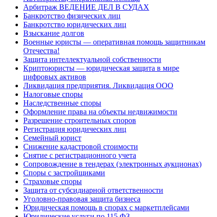
Арбитраж ВЕДЕНИЕ ДЕЛ В СУДАХ
Банкротство физических лиц
Банкротство юридических лиц
Взыскание долгов
Военные юристы — оперативная помощь защитникам
Отечества!
Защита интеллектуальной собственности
Криптоюристы — юридическая защита в мире
цифровых активов
Ликвидация предприятия. Ликвидация ООО
Налоговые споры
Наследственные споры
Оформление права на объекты недвижимости
Разрешение строительных споров
Регистрация юридических лиц
Семейный юрист
Снижение кадастровой стоимости
Снятие с регистрационного учета
Сопровождение в тендерах (электронных аукционах)
Споры с застройщиками
Страховые споры
Защита от субсидиарной ответственности
Уголовно-правовая защита бизнеса
Юридическая помощь в спорах с маркетплейсами
Юридические услуги по 115 ФЗ