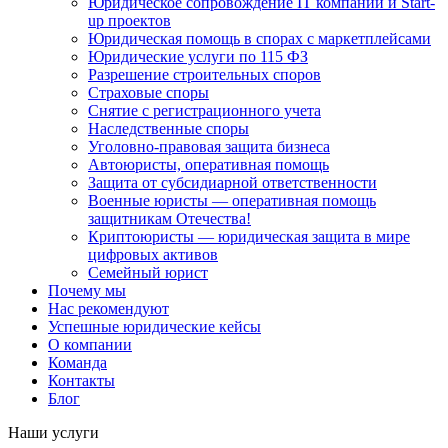
Юридическое сопровождение IT компаний и Start-
up проектов
Юридическая помощь в спорах с маркетплейсами
Юридические услуги по 115 ФЗ
Разрешение строительных споров
Страховые споры
Снятие с регистрационного учета
Наследственные споры
Уголовно-правовая защита бизнеса
Автоюристы, оперативная помощь
Защита от субсидиарной ответственности
Военные юристы — оперативная помощь
защитникам Отечества!
Криптоюристы — юридическая защита в мире
цифровых активов
Семейный юрист
Почему мы
Нас рекомендуют
Успешные юридические кейсы
О компании
Команда
Контакты
Блог
Наши услуги