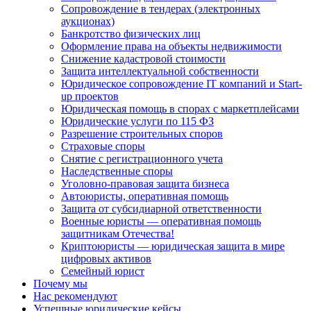
Сопровождение в тендерах (электронных
аукционах)
Банкротство физических лиц
Оформление права на объекты недвижимости
Снижение кадастровой стоимости
Защита интеллектуальной собственности
Юридическое сопровождение IT компаний и Start-
up проектов
Юридическая помощь в спорах с маркетплейсами
Юридические услуги по 115 ФЗ
Разрешение строительных споров
Страховые споры
Снятие с регистрационного учета
Наследственные споры
Уголовно-правовая защита бизнеса
Автоюристы, оперативная помощь
Защита от субсидиарной ответственности
Военные юристы — оперативная помощь
защитникам Отечества!
Криптоюристы — юридическая защита в мире
цифровых активов
Семейный юрист
Почему мы
Нас рекомендуют
Успешные юридические кейсы