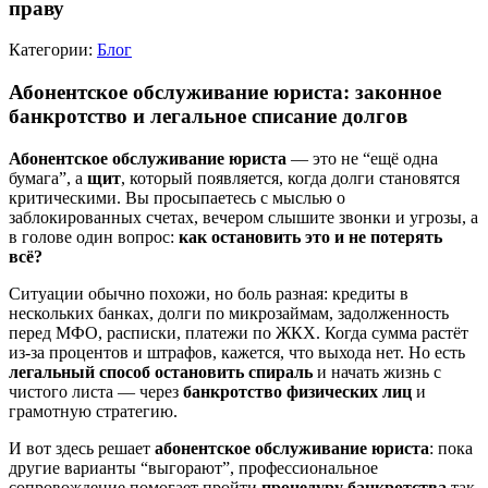
праву
Категории:
Блог
Абонентское обслуживание юриста: законное
банкротство и легальное списание долгов
Абонентское обслуживание юриста
— это не “ещё одна
бумага”, а
щит
, который появляется, когда долги становятся
критическими. Вы просыпаетесь с мыслью о
заблокированных счетах, вечером слышите звонки и угрозы, а
в голове один вопрос:
как остановить это и не потерять
всё?
Ситуации обычно похожи, но боль разная: кредиты в
нескольких банках, долги по микрозаймам, задолженность
перед МФО, расписки, платежи по ЖКХ. Когда сумма растёт
из‑за процентов и штрафов, кажется, что выхода нет. Но есть
легальный способ остановить спираль
и начать жизнь с
чистого листа — через
банкротство физических лиц
и
грамотную стратегию.
И вот здесь решает
абонентское обслуживание юриста
: пока
другие варианты “выгорают”, профессиональное
сопровождение помогает пройти
процедуру банкротства
так,