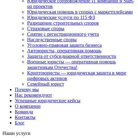
Юридическое сопровождение IT компаний и Start-
up проектов
Юридическая помощь в спорах с маркетплейсами
Юридические услуги по 115 ФЗ
Разрешение строительных споров
Страховые споры
Снятие с регистрационного учета
Наследственные споры
Уголовно-правовая защита бизнеса
Автоюристы, оперативная помощь
Защита от субсидиарной ответственности
Военные юристы — оперативная помощь
защитникам Отечества!
Криптоюристы — юридическая защита в мире
цифровых активов
Семейный юрист
Почему мы
Нас рекомендуют
Успешные юридические кейсы
О компании
Команда
Контакты
Блог
Наши услуги