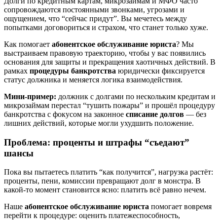
Долги по кредитным картам, микрозаймам и МФО часто
сопровождаются постоянными звонками, угрозами и
ощущением, что “сейчас придут”. Вы мечетесь между
попытками договориться и страхом, что станет только хуже.
Как помогает
абонентское обслуживание юриста
? Мы
выстраиваем правовую траекторию, чтобы у вас появились
основания для защиты и прекращения хаотичных действий. В
рамках
процедуры банкротства
юридически фиксируется
статус должника и меняется логика взаимодействия.
Мини‑пример:
должник с долгами по нескольким кредитам и
микрозаймам перестал “тушить пожары” и прошёл процедуру
банкротства с фокусом на законное
списание долгов
— без
лишних действий, которые могли ухудшить положение.
Проблема: проценты и штрафы “съедают”
шансы
Пока вы пытаетесь платить “как получится”, нагрузка растёт:
проценты, пени, комиссии превращают долг в монстра. В
какой-то момент становится ясно: платить всё равно нечем.
Наше
абонентское обслуживание юриста
помогает вовремя
перейти к процедуре: оценить платежеспособность,