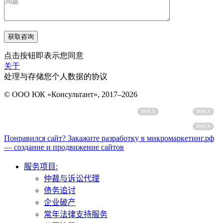
点击按钮即表示您同意
关于
处理与存储您个人数据的协议
© ООО ЮК «Консультант», 2017–2026
个人数据处理政策
用户协议
DOCX
DOCX
个人数据处理同意书
DOCX
Понравился сайт? Закажите разработку в микромаркетинг.рф
— создание и продвижение сайтов
服务项目:
仲裁与诉讼代理
债务追讨
企业破产
常年法律支持服务