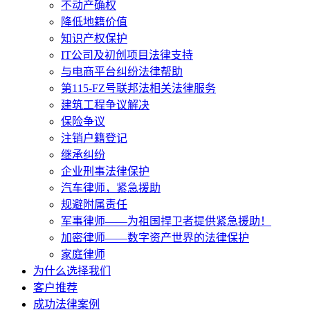
不动产确权
降低地籍价值
知识产权保护
IT公司及初创项目法律支持
与电商平台纠纷法律帮助
第115-FZ号联邦法相关法律服务
建筑工程争议解决
保险争议
注销户籍登记
继承纠纷
企业刑事法律保护
汽车律师，紧急援助
规避附属责任
军事律师——为祖国捍卫者提供紧急援助！
加密律师——数字资产世界的法律保护
家庭律师
为什么选择我们
客户推荐
成功法律案例