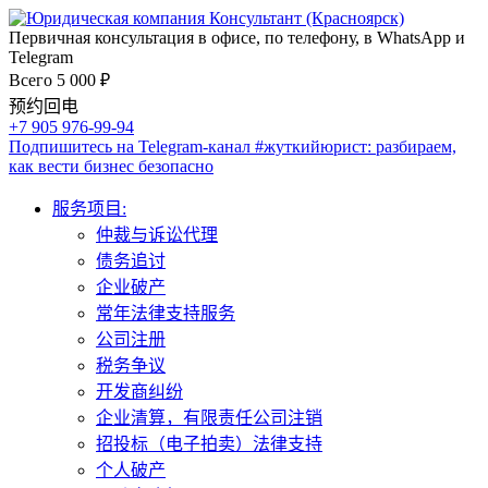
Первичная консультация в офисе, по телефону, в WhatsApp и
Telegram
Всего 5 000 ₽
预约回电
+7 905 976-99-94
Подпишитесь на Telegram-канал
#жуткийюрист
: разбираем,
как вести бизнес безопасно
服务项目:
仲裁与诉讼代理
债务追讨
企业破产
常年法律支持服务
公司注册
税务争议
开发商纠纷
企业清算，有限责任公司注销
招投标（电子拍卖）法律支持
个人破产