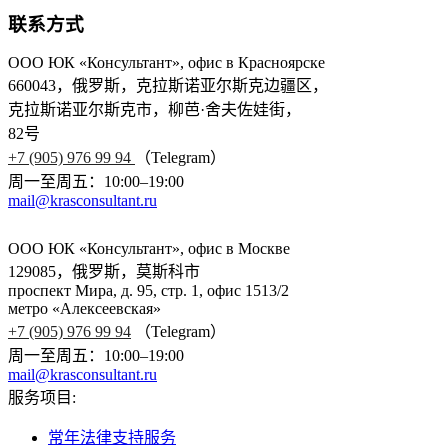
联系方式
ООО ЮК «Консультант», офис в Красноярске
660043，俄罗斯，克拉斯诺亚尔斯克边疆区，
克拉斯诺亚尔斯克市，柳芭·舍夫佐娃街，
82号
+7 (905) 976 99 94
（Telegram）
周一至周五：10:00–19:00
mail@krasconsultant.ru
ООО ЮК «Консультант», офис в Москве
129085，俄罗斯，莫斯科市
проспект Мира, д. 95, стр. 1, офис 1513/2
метро «Алексеевская»
+7 (905) 976 99 94
（Telegram）
周一至周五：10:00–19:00
mail@krasconsultant.ru
服务项目:
常年法律支持服务