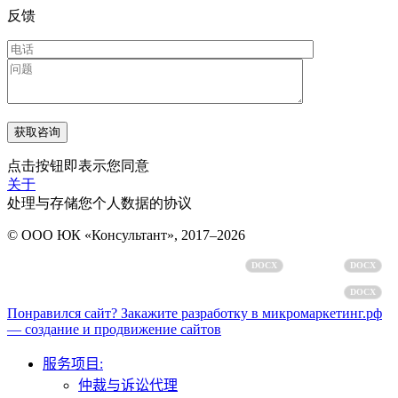
反馈
点击按钮即表示您同意
关于
处理与存储您个人数据的协议
© ООО ЮК «Консультант», 2017–2026
个人数据处理政策
用户协议
DOCX
DOCX
个人数据处理同意书
DOCX
Понравился сайт? Закажите разработку в микромаркетинг.рф
— создание и продвижение сайтов
服务项目:
仲裁与诉讼代理