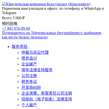
Первичная консультация в офисе, по телефону, в WhatsApp и
Telegram
Всего 5 000 ₽
预约回电
+7 905 976-99-94
Подпишитесь на Telegram-канал
#жуткийюрист
: разбираем,
как вести бизнес безопасно
服务项目:
仲裁与诉讼代理
债务追讨
企业破产
常年法律支持服务
公司注册
税务争议
开发商纠纷
企业清算，有限责任公司注销
招投标（电子拍卖）法律支持
个人破产