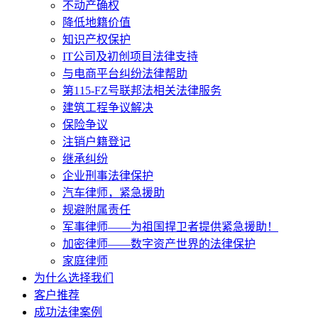
不动产确权
降低地籍价值
知识产权保护
IT公司及初创项目法律支持
与电商平台纠纷法律帮助
第115-FZ号联邦法相关法律服务
建筑工程争议解决
保险争议
注销户籍登记
继承纠纷
企业刑事法律保护
汽车律师，紧急援助
规避附属责任
军事律师——为祖国捍卫者提供紧急援助！
加密律师——数字资产世界的法律保护
家庭律师
为什么选择我们
客户推荐
成功法律案例