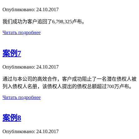
Опубликовано:
24.10.2017
我们成功为客户追回了6,798,325卢布。
Читать подробнее
案例7
Опубликовано:
24.10.2017
通过与本公司的高效合作，客户成功阻止了一名潜在债权人被
列入债权人名册，该债权人提出的债权总额超过700万卢布。
Читать подробнее
案例8
Опубликовано:
24.10.2017