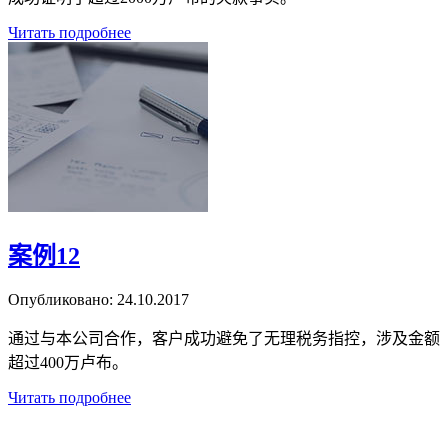
Читать подробнее
案例12
Опубликовано:
24.10.2017
通过与本公司合作，客户成功避免了无理税务指控，涉及金额
超过400万卢布。
Читать подробнее