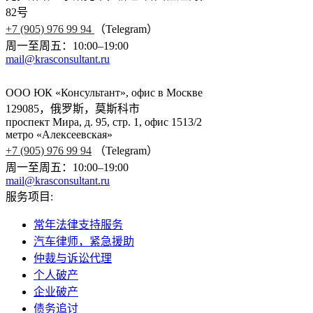
82号
+7 (905) 976 99 94
（Telegram）
周一至周五：10:00–19:00
mail@krasconsultant.ru
ООО ЮК «Консультант», офис в Москве
129085，俄罗斯，莫斯科市
проспект Мира, д. 95, стр. 1, офис 1513/2
метро «Алексеевская»
+7 (905) 976 99 94
（Telegram）
周一至周五：10:00–19:00
mail@krasconsultant.ru
服务项目:
常年法律支持服务
汽车律师，紧急援助
仲裁与诉讼代理
个人破产
企业破产
债务追讨