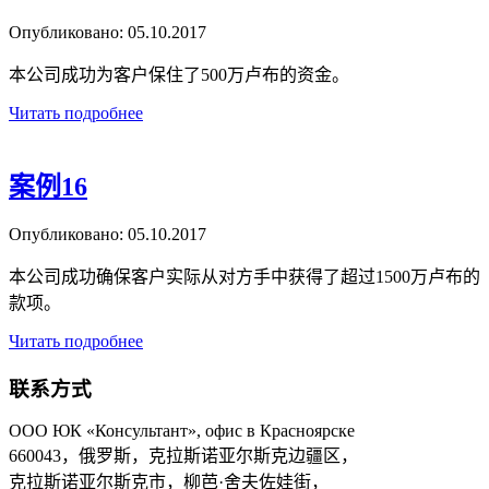
Опубликовано:
05.10.2017
本公司成功为客户保住了500万卢布的资金。
Читать подробнее
案例16
Опубликовано:
05.10.2017
本公司成功确保客户实际从对方手中获得了超过1500万卢布的
款项。
Читать подробнее
联系方式
ООО ЮК «Консультант», офис в Красноярске
660043，俄罗斯，克拉斯诺亚尔斯克边疆区，
克拉斯诺亚尔斯克市，柳芭·舍夫佐娃街，