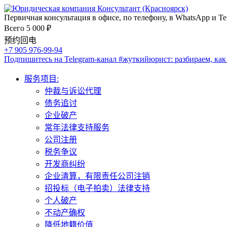
Первичная консультация в офисе, по телефону, в WhatsApp и Te
Всего 5 000 ₽
预约回电
+7 905 976-99-94
Подпишитесь на Telegram-канал
#жуткийюрист
: разбираем, ка
服务项目:
仲裁与诉讼代理
债务追讨
企业破产
常年法律支持服务
公司注册
税务争议
开发商纠纷
企业清算，有限责任公司注销
招投标（电子拍卖）法律支持
个人破产
不动产确权
降低地籍价值