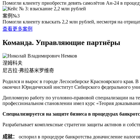
Помогли клиенту приобрести девять самолётов Ан-24 в процеду
案例№3
Помогли клиенту взыскать 2,2 млн рублей, несмотря на отриц
查看更多案例
Команда. Управляющие партнёры
涅姆科夫
尼古拉·弗拉基米罗维奇
Родился и вырос в городе Лесосибирске Красноярского края. В
окончил Юридический институт Сибирского федерального уни
Дипломную работу по уголовно-правовой специализации на те
профессиональном становлении имел курс «Теория доказывани
Специализируется на защите бизнеса в процедурах банкр
Разрабатывает комплексные стратегии защиты активов и собс
成就：
оспорил в процедуре банкротства доначисление налого