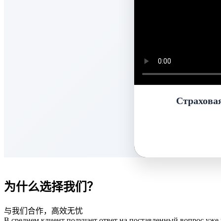
Страхова
为什么选择我们？
与我们合作，高效无忧
В среднем клиент получает ответ на поставленный вопрос уже 