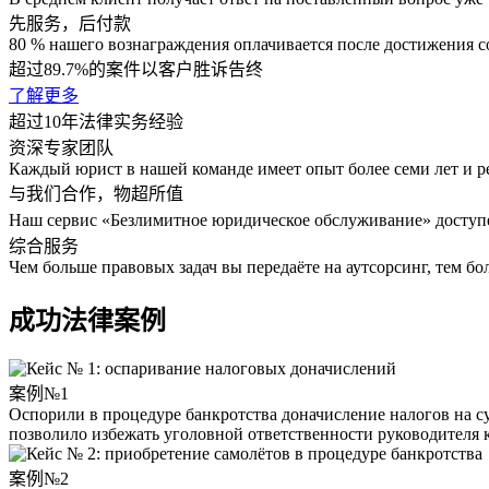
先服务，后付款
80 % нашего вознаграждения оплачивается после достижения со
超过89.7%的案件以客户胜诉告终
了解更多
超过10年法律实务经验
资深专家团队
Каждый юрист в нашей команде имеет опыт более семи лет и 
与我们合作，物超所值
Наш сервис «Безлимитное юридическое обслуживание» доступе
综合服务
Чем больше правовых задач вы передаёте на аутсорсинг, тем бо
成功法律案例
案例№1
Оспорили в процедуре банкротства доначисление налогов на 
позволило избежать уголовной ответственности руководителя 
案例№2