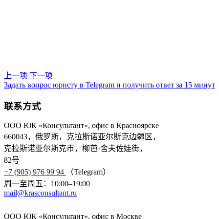
上一项
下一项
Задать вопрос юристу в Telegram и получить ответ за 15 минут
联系方式
ООО ЮК «Консультант», офис в Красноярске
660043，俄罗斯，克拉斯诺亚尔斯克边疆区，
克拉斯诺亚尔斯克市，柳芭·舍夫佐娃街，
82号
+7 (905) 976 99 94
（Telegram）
周一至周五：10:00–19:00
mail@krasconsultant.ru
ООО ЮК «Консультант», офис в Москве