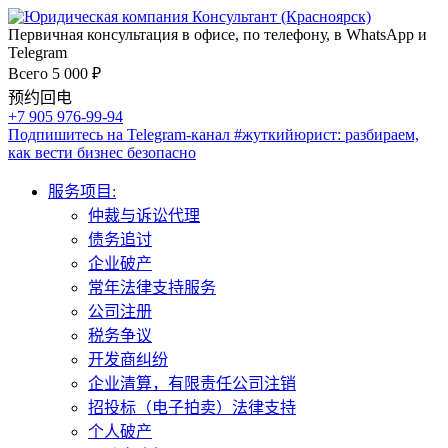
Первичная консультация в офисе, по телефону, в WhatsApp и
Telegram
Всего 5 000 ₽
预约回电
+7 905 976-99-94
Подпишитесь на Telegram-канал
#жуткийюрист
: разбираем,
как вести бизнес безопасно
服务项目:
仲裁与诉讼代理
债务追讨
企业破产
常年法律支持服务
公司注册
税务争议
开发商纠纷
企业清算，有限责任公司注销
招投标（电子拍卖）法律支持
个人破产