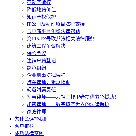
不动产确权
降低地籍价值
知识产权保护
IT公司及初创项目法律支持
与电商平台纠纷法律帮助
第115-FZ号联邦法相关法律服务
建筑工程争议解决
保险争议
注销户籍登记
继承纠纷
企业刑事法律保护
汽车律师，紧急援助
规避附属责任
军事律师——为祖国捍卫者提供紧急援助！
加密律师——数字资产世界的法律保护
家庭律师
为什么选择我们
客户推荐
成功法律案例