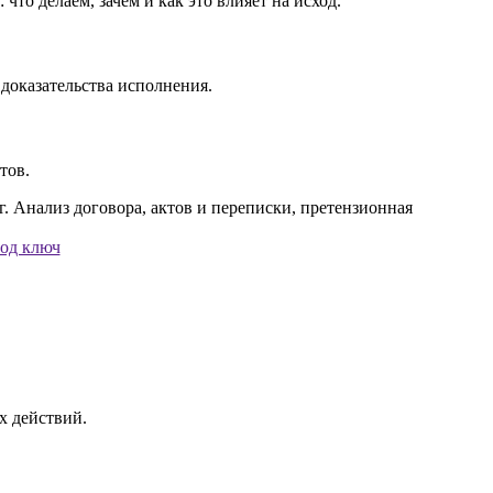
о делаем, зачем и как это влияет на исход.
 доказательства исполнения.
тов.
под ключ
х действий.