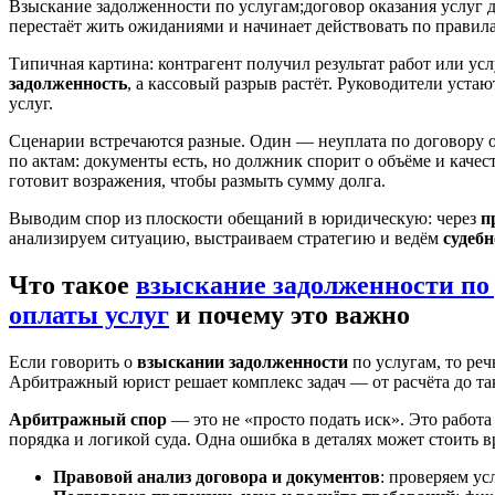
Взыскание задолженности по услугам;договор оказания услуг д
перестаёт жить ожиданиями и начинает действовать по правила
Типичная картина: контрагент получил результат работ или ус
задолженность
, а кассовый разрыв растёт. Руководители устаю
услуг.
Сценарии встречаются разные. Один — неуплата по договору ок
по актам: документы есть, но должник спорит о объёме и каче
готовит возражения, чтобы размыть сумму долга.
Выводим спор из плоскости обещаний в юридическую: через
п
анализируем ситуацию, выстраиваем стратегию и ведём
судебн
Что такое
взыскание задолженности по 
оплаты услуг
и почему это важно
Если говорить о
взыскании задолженности
по услугам, то реч
Арбитражный юрист решает комплекс задач — от расчёта до та
Арбитражный спор
— это не «просто подать иск». Это работа
порядка и логикой суда. Одна ошибка в деталях может стоить в
Правовой анализ договора и документов
: проверяем ус