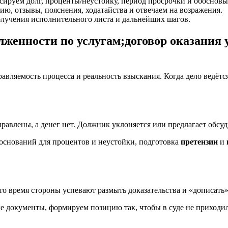
ксируем долг, проценты/неустойку, период просрочки и обосновы
ию, отзывы, пояснения, ходатайства и отвечаем на возражения.
олучения исполнительного листа и дальнейших шагов.
женности по услугам;договор оказания у
равляемость процесса и реальность взыскания. Когда дело ведётс
равлены, а денег нет. Должник уклоняется или предлагает обсуд
 оснований для процентов и неустойки, подготовка
претензии
и
 это время стороны успевают размыть доказательства и «дописать
 документы, формируем позицию так, чтобы в суде не приходило