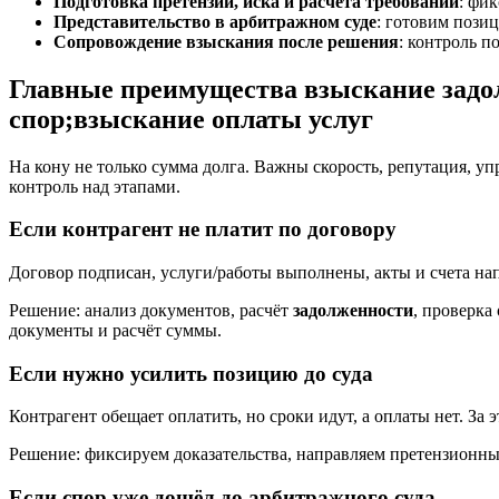
Подготовка претензии, иска и расчёта требований
: фи
Представительство в арбитражном суде
: готовим позиц
Сопровождение взыскания после решения
: контроль п
Главные преимущества взыскание задол
спор;взыскание оплаты услуг
На кону не только сумма долга. Важны скорость, репутация, уп
контроль над этапами.
Если контрагент не платит по договору
Договор подписан, услуги/работы выполнены, акты и счета нап
Решение: анализ документов, расчёт
задолженности
, проверка
документы и расчёт суммы.
Если нужно усилить позицию до суда
Контрагент обещает оплатить, но сроки идут, а оплаты нет. За
Решение: фиксируем доказательства, направляем претензионные
Если спор уже дошёл до арбитражного суда