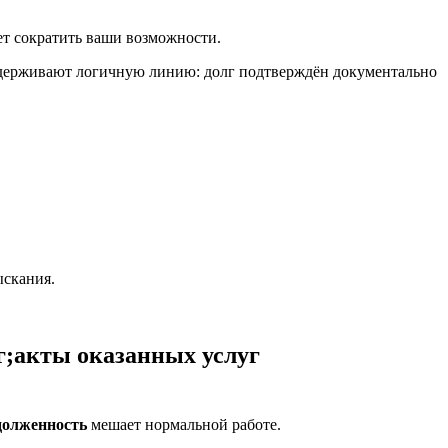
ет сократить ваши возможности.
и удерживают логичную линию: долг подтверждён документально
ыскания.
г;акты оказанных услуг
долженность
мешает нормальной работе.