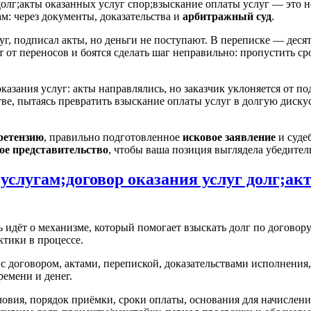
олг;акты оказанных услуг спор;взыскание оплаты услуг — это н
м: через документы, доказательства и
арбитражный суд
.
луг, подписал акты, но деньги не поступают. В переписке — дес
т от переносов и боятся сделать шаг неправильно: пропустить ср
азания услуг: акты направлялись, но заказчик уклоняется от п
стве, пытаясь превратить взыскание оплаты услуг в долгую диск
ретензию
, правильно подготовленное
исковое заявление
и суде
ое представительство
, чтобы ваша позиция выглядела убедител
услугам;договор оказания услуг долг;ак
ь идёт о механизме, который помогает взыскать долг по договору
ктики в процессе.
 с договором, актами, перепиской, доказательствами исполнени
ремени и денег.
ловия, порядок приёмки, сроки оплаты, основания для начислени