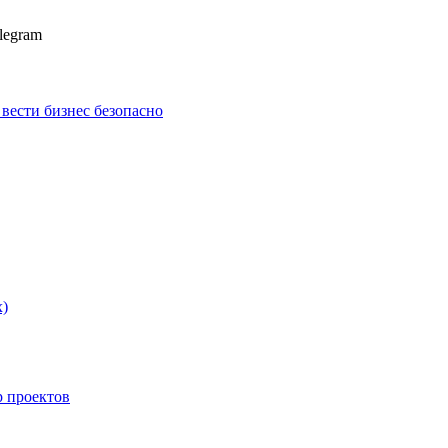
legram
к вести бизнес безопасно
х)
p проектов