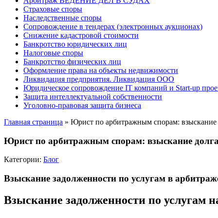
Арбитраж ВЕДЕНИЕ ДЕЛ В СУДАХ
Страховые споры
Наследственные споры
Сопровождение в тендерах (электронных аукционах)
Снижение кадастровой стоимости
Банкротство юридических лиц
Налоговые споры
Банкротство физических лиц
Оформление права на объекты недвижимости
Ликвидация предприятия. Ликвидация ООО
Юридическое сопровождение IT компаний и Start-up прое
Защита интеллектуальной собственности
Уголовно-правовая защита бизнеса
Главная страница
»
Юрист по арбитражным спорам: взыскание 
Юрист по арбитражным спорам: взыскание долга
Категории:
Блог
Взыскание задолженности по услугам в арбитраже:
Взыскание задолженности по услугам н