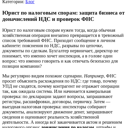
Категории:
Блог
Юрист по налоговым спорам: защита бизнеса от
доначислений НДС и проверок ФНС
Юрист по налоговым спорам нужен тогда, когда обычная
хозяйственная операция внезапно превращается в тревожный
список требований ФНС. Приходит сообщение в личном
кабинете: пояснения по НДС, разрывы по цепочке,
документы по сделкам. Бухгалтер нервничает, директор не
понимает, что именно хочет инспекция, а в голове один
вопрос: что именно говорить и как отвечать безопасно для
позиции компании?
Мы регулярно видим похожие сценарии.
Например
, ФНС
просит объяснить расхождения по НДС: где товар, почему
УПД не сходятся, почему контрагент не отражает операции
так, как ожидала система. Или начинается камеральная
проверка: по декларации задают вопросы, запрашивают
регистры, расшифровки, договоры, первичку. Затем —
выездная налоговая проверка: инспекторы собирают
документы, анализируют движение денег, запрашивают
сведения и оценивают реальность хозяйственной
деятельности. А иногда всё заканчивается актом и решением
налогового органа:
доначисления по налогам
, штрафы и