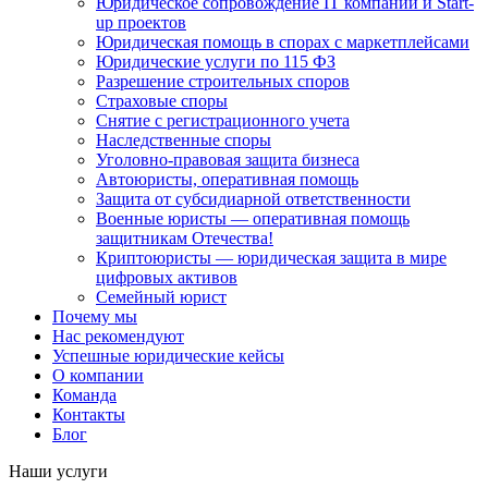
Юридическое сопровождение IT компаний и Start-
up проектов
Юридическая помощь в спорах с маркетплейсами
Юридические услуги по 115 ФЗ
Разрешение строительных споров
Страховые споры
Снятие с регистрационного учета
Наследственные споры
Уголовно-правовая защита бизнеса
Автоюристы, оперативная помощь
Защита от субсидиарной ответственности
Военные юристы — оперативная помощь
защитникам Отечества!
Криптоюристы — юридическая защита в мире
цифровых активов
Семейный юрист
Почему мы
Нас рекомендуют
Успешные юридические кейсы
О компании
Команда
Контакты
Блог
Наши услуги