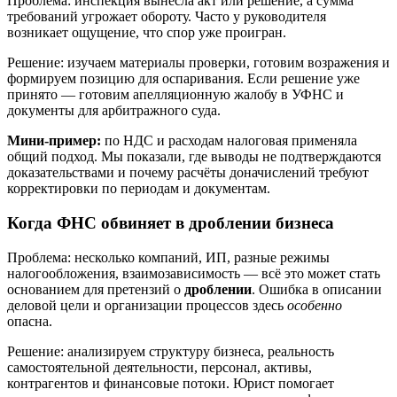
Проблема: инспекция вынесла акт или решение, а сумма
требований угрожает обороту. Часто у руководителя
возникает ощущение, что спор уже проигран.
Решение: изучаем материалы проверки, готовим возражения и
формируем позицию для оспаривания. Если решение уже
принято — готовим апелляционную жалобу в УФНС и
документы для арбитражного суда.
Мини-пример:
по НДС и расходам налоговая применяла
общий подход. Мы показали, где выводы не подтверждаются
доказательствами и почему расчёты доначислений требуют
корректировки по периодам и документам.
Когда ФНС обвиняет в дроблении бизнеса
Проблема: несколько компаний, ИП, разные режимы
налогообложения, взаимозависимость — всё это может стать
основанием для претензий о
дроблении
. Ошибка в описании
деловой цели и организации процессов здесь
особенно
опасна.
Решение: анализируем структуру бизнеса, реальность
самостоятельной деятельности, персонал, активы,
контрагентов и финансовые потоки. Юрист помогает