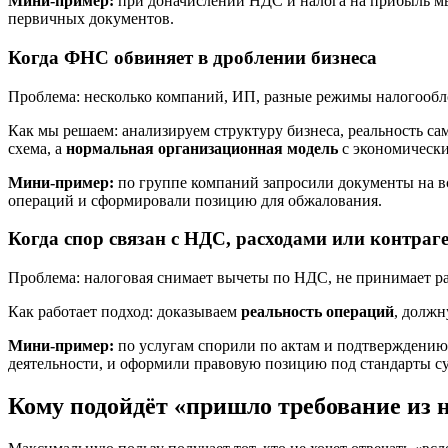
Мини-пример:
при доначислении НДС и налога на прибыль мы 
первичных документов.
Когда ФНС обвиняет в дроблении бизнеса
Проблема: несколько компаний, ИП, разные режимы налогообло
Как мы решаем: анализируем структуру бизнеса, реальность сам
схема, а
нормальная организационная модель
с экономическ
Мини-пример:
по группе компаний запросили документы на вс
операций и сформировали позицию для обжалования.
Когда спор связан с НДС, расходами или контраг
Проблема: налоговая снимает вычеты по НДС, не принимает р
Как работает подход: доказываем
реальность операций
, должн
Мини-пример:
по услугам спорили по актам и подтверждению р
деятельности, и оформили правовую позицию под стандарты с
Кому подойдёт «пришло требование из 