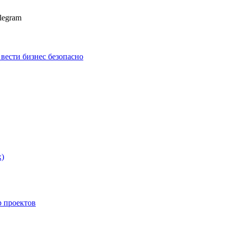
legram
к вести бизнес безопасно
х)
p проектов