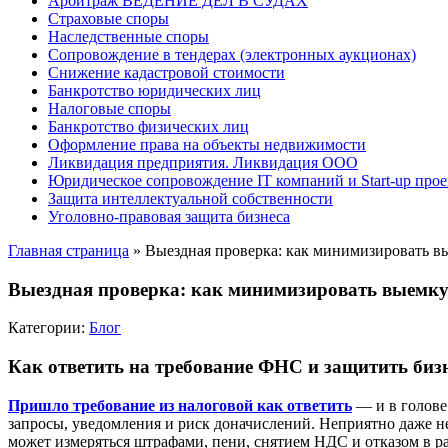
Арбитраж ВЕДЕНИЕ ДЕЛ В СУДАХ
Страховые споры
Наследственные споры
Сопровождение в тендерах (электронных аукционах)
Снижение кадастровой стоимости
Банкротство юридических лиц
Налоговые споры
Банкротство физических лиц
Оформление права на объекты недвижимости
Ликвидация предприятия. Ликвидация ООО
Юридическое сопровождение IT компаний и Start-up прое
Защита интеллектуальной собственности
Уголовно-правовая защита бизнеса
Главная страница
»
Выездная проверка: как минимизировать в
Выездная проверка: как минимизировать выемку
Категории:
Блог
Как ответить на требование ФНС и защитить биз
Пришло требование из налоговой как ответить
— и в голове
запросы, уведомления и риск доначислений. Неприятно даже н
может измеряться штрафами, пени, снятием НДС и отказом в р