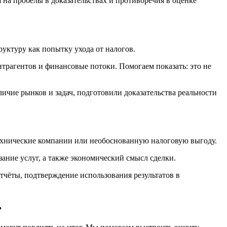
на пробелы в доказательствах и противоречия в оценке
уктуру как попытку ухода от налогов.
нтрагентов и финансовые потоки. Помогаем показать: это не
ичие рынков и задач, подготовили доказательства реальности
технические компании или необоснованную налоговую выгоду.
зание услуг, а также экономический смысл сделки.
отчёты, подтверждение использования результатов в
ь