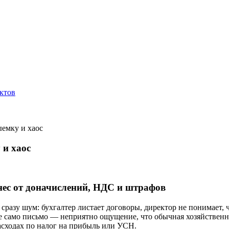
ктов
ыемку и хаос
 и хаос
нес от доначислений, НДС и штрафов
 сразу шум: бухгалтер листает договоры, директор не понимает
е само письмо — неприятно ощущение, что обычная хозяйственна
асходах по налог на прибыль или УСН.