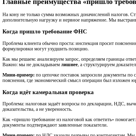
Главные преимущества «пришло требов
На кону не только сумма возможных доначислений налогов. Стр
дополнительную нагрузку и нервное напряжение. Мы выстраив
Когда пришло требование ФНС
Проблема клиента обычно проста: инспекция просит пояснения
формулировки могут ухудшить позицию.
Как мы решаем: анализируем запрос, определяем границы ответ
Важно: мы не докладываем
лишнее
, а структурируем доказател
Мини-пример:
по цепочке поставок запросили документы по 
пояснения, где экономический смысл операции был изложен юр
Когда идёт камеральная проверка
Проблема: налоговая задаёт вопросы по декларации, НДС, выче
доказательства, а не уверенность.
Как «пришло требование из налоговой как ответить» помогает
документы подтверждают заявленные показатели.
Мини-пример:
по НДС указали разрывы по контрагентам. Мы 