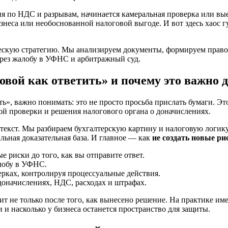
 по НДС и разрывам, начинается камеральная проверка или выез
знеса или необоснованной налоговой выгоде. И вот здесь хаос г
скую стратегию. Мы анализируем документы, формируем правов
рез жалобу в УФНС и арбитражный суд.
овой как ответить» и почему это важно д
ть», важно понимать: это не просто просьба прислать бумаги. 
й проверки и решения налогового органа о доначислениях.
 текст. Мы разбираем бухгалтерскую картину и налоговую логи
льная доказательная база. И главное — как
не создать новые ри
 риски до того, как вы отправите ответ.
лобу в УФНС.
ках, контролируя процессуальные действия.
доначислениях, НДС, расходах и штрафах.
т не только после того, как вынесено решение. На практике им
и и насколько у бизнеса останется пространство для защиты.