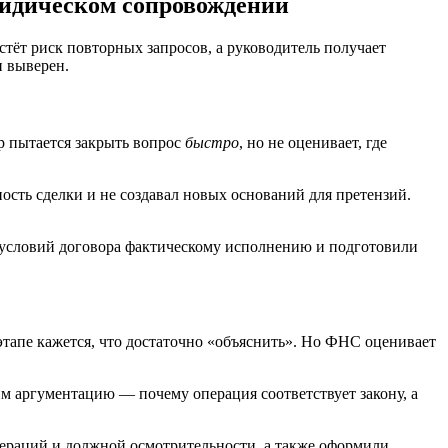
ридическом сопровождении
стёт риск повторных запросов, а руководитель получает
и выверен.
р пытается закрыть вопрос
быстро
, но не оценивает, где
ость сделки и не создавал новых оснований для претензий.
 условий договора фактическому исполнению и подготовили
этапе кажется, что достаточно «объяснить». Но ФНС оценивает
м аргументацию — почему операция соответствует закону, а
ераций и должной осмотрительности, а также оформили