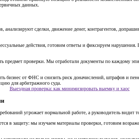
первичных данных.
 анализируют сделки, движение денег, контрагентов, допрашив
цессуальные действия, готовим ответы и фиксируем нарушения.
ь предмет проверки. Мы отработали документы по каждому эпиз
Выездная проверка: как минимизировать выемку и хаос
ни
ребований угрожает нормальной работе, а руководитель видит то
ется в защиту: мы изучаем материалы проверки, готовим возраж