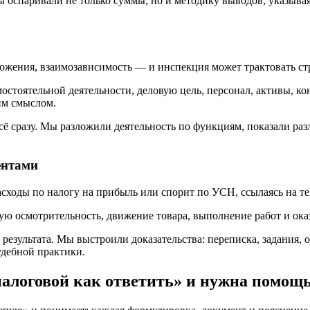
оспаривали не только суммы, но и методику выводов, указывая 
жения, взаимозависимость — и инспекция может трактовать стр
остоятельной деятельности, деловую цель, персонал, активы, ко
им смыслом.
ё сразу. Мы разложили деятельность по функциям, показали разл
ентами
асходы по налогу на прибыль или спорит по УСН, ссылаясь на 
ую осмотрительность, движение товара, выполнение работ и ока
езультата. Мы выстроили доказательства: переписка, задания, 
удебной практики.
налоговой как ответить» и нужна помощ