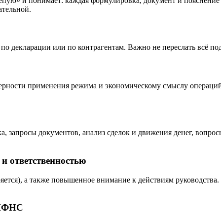
лепую» и понимает: каждая формулировка, документ и пояснение
ательной.
по декларации или по контрагентам. Важно не переслать всё под
омерности применения режима и экономическому смыслу операц
а, запросы документов, анализ сделок и движения денег, вопрос
и ответственностью
тряется), а также повышенное внимание к действиям руководст
 ИФНС