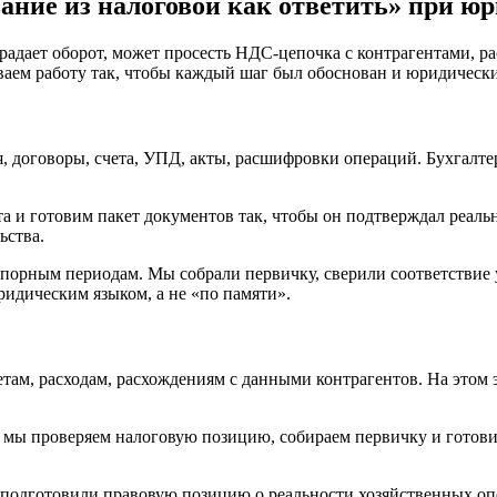
ание из налоговой как ответить» при ю
адает оборот, может просесть НДС-цепочка с контрагентами, ра
аем работу так, чтобы каждый шаг был обоснован и юридическ
, договоры, счета, УПД, акты, расшифровки операций. Бухгалте
а и готовим пакет документов так, чтобы он подтверждал реальн
ьства.
спорным периодам. Мы собрали первичку, сверили соответствие
идическим языком, а не «по памяти».
там, расходам, расхождениям с данными контрагентов. На этом 
: мы проверяем налоговую позицию, собираем первичку и готови
подготовили правовую позицию о реальности хозяйственных оп