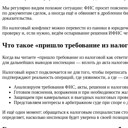
Мы регулярно видим похожие ситуации: ФНС просит пояснения
по документам сделок, а иногда ещё и обвиняет в дроблении би
доказательства.
Но налоговый конфликт можно перевести из паники в юридиче
проверку и, если нужно, ведём оспаривание решения ИФНС че
Что такое «пришло требование из налог
Когда вы читаете «пришло требование из налоговой как ответи
для дальнейших выводов инспекции — вплоть до акта налогово
Налоговый юрист подключается не для того, чтобы переписать
подтверждают реальность операций, где уязвимости, а где — си
Анализируем требования ФНС, акты, решения и налоговые
Готовим пояснения, возражения и при необходимости жа
Защищаем при камеральных и выездных налоговых провер
Представляем интересы в арбитражном суде при споре о 
И ещё один момент: обращаться к налоговым специалистам стои
определяет, насколько инспекция будет уверена в своей позици