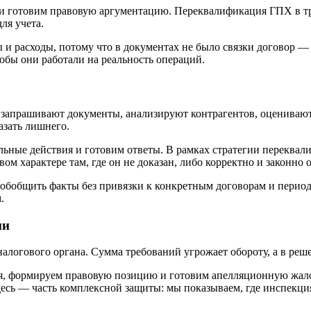
 и готовим правовую аргументацию. Переквалификация ГПХ в тр
ля учета.
 и расходы, потому что в документах не было связки договор 
обы они работали на реальность операций.
запрашивают документы, анализируют контрагентов, оценивают 
азать лишнего.
ьные действия и готовим ответы. В рамках стратегии переквал
 характере там, где он не доказан, либо корректно и законно о
обобщить факты без привязки к конкретным договорам и период
.
ни
налогового органа. Сумма требований угрожает обороту, а в ре
ия, формируем правовую позицию и готовим апелляционную жа
есь — часть комплексной защиты: мы показываем, где инспекци