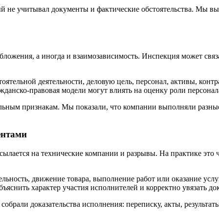
ый не учитывал документы и фактические обстоятельства. Мы в
ожения, а иногда и взаимозависимость. Инспекция может связа
стоятельной деятельности, деловую цель, персонал, активы, ко
ражданско-правовая модели могут влиять на оценку роли персона
льным признакам. Мы показали, что компании выполняли разны
ентами
ылается на технические компании и разрывы. На практике это ча
льность, движение товара, выполнение работ или оказание услуг
ъяснить характер участия исполнителей и корректно увязать д
собрали доказательства исполнения: переписку, акты, результат