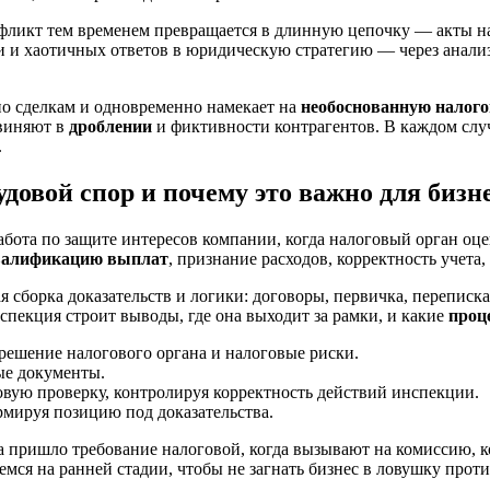
онфликт тем временем превращается в длинную цепочку — акты н
ки и хаотичных ответов в юридическую стратегию — через анал
о сделкам и одновременно намекает на
необоснованную налог
бвиняют в
дроблении
и фиктивности контрагентов. В каждом слу
.
овой спор и почему это важно для бизн
бота по защите интересов компании, когда налоговый орган оц
валификацию выплат
, признание расходов, корректность учета
 сборка доказательств и логики: договоры, первичка, переписка
спекция строит выводы, где она выходит за рамки, и какие
проц
решение налогового органа и налоговые риски.
ые документы.
ую проверку, контролируя корректность действий инспекции.
мируя позицию под доказательства.
а пришло требование налоговой, когда вызывают на комиссию, к
мся на ранней стадии, чтобы не загнать бизнес в ловушку прот