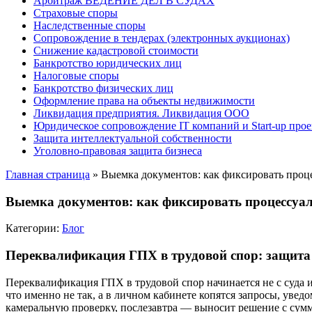
Арбитраж ВЕДЕНИЕ ДЕЛ В СУДАХ
Страховые споры
Наследственные споры
Сопровождение в тендерах (электронных аукционах)
Снижение кадастровой стоимости
Банкротство юридических лиц
Налоговые споры
Банкротство физических лиц
Оформление права на объекты недвижимости
Ликвидация предприятия. Ликвидация ООО
Юридическое сопровождение IT компаний и Start-up прое
Защита интеллектуальной собственности
Уголовно-правовая защита бизнеса
Главная страница
»
Выемка документов: как фиксировать проц
Выемка документов: как фиксировать процессуа
Категории:
Блог
Переквалификация ГПХ в трудовой спор: защита 
Переквалификация ГПХ в трудовой спор начинается не с суда и 
что именно не так, а в личном кабинете копятся запросы, уве
камеральную проверку, послезавтра — выносит решение с сумма