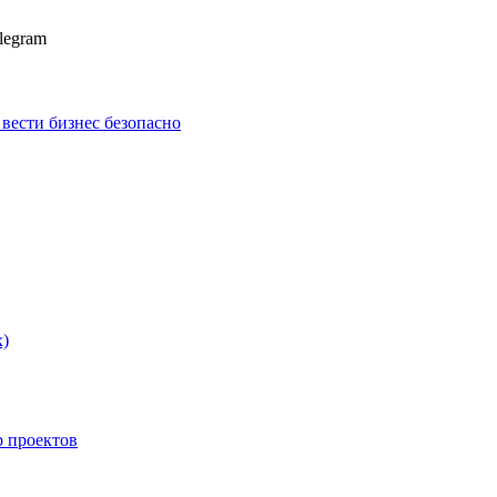
legram
к вести бизнес безопасно
х)
p проектов