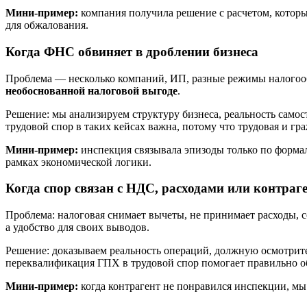
Мини-пример:
компания получила решение с расчетом, котор
для обжалования.
Когда ФНС обвиняет в дроблении бизнеса
Проблема — несколько компаний, ИП, разные режимы налогообл
необоснованной налоговой выгоде
.
Решение: мы анализируем структуру бизнеса, реальность само
трудовой спор в таких кейсах важна, потому что трудовая и г
Мини-пример:
инспекция связывала эпизоды только по форма
рамках экономической логики.
Когда спор связан с НДС, расходами или контраг
Проблема: налоговая снимает вычеты, не принимает расходы, сс
а удобство для своих выводов.
Решение: доказываем реальность операций, должную осмотрите
переквалификация ГПХ в трудовой спор помогает правильно об
Мини-пример:
когда контрагент не понравился инспекции, мы 