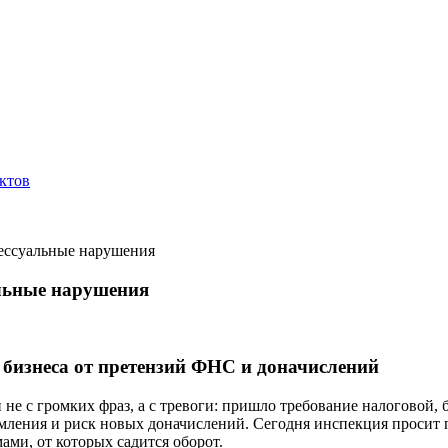
ктов
ессуальные нарушения
льные нарушения
бизнеса от претензий ФНС и доначислений
не с громких фраз, а с тревоги: пришло требование налоговой, 
домления и риск новых доначислений. Сегодня инспекция просит
ми, от которых садится оборот.