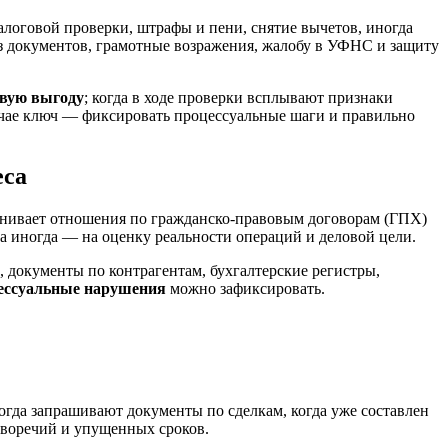
алоговой проверки, штрафы и пени, снятие вычетов, иногда
из документов, грамотные возражения, жалобу в УФНС и защиту
овую выгоду
; когда в ходе проверки всплывают признаки
чае ключ — фиксировать процессуальные шаги и правильно
еса
енивает отношения по гражданско-правовым договорам (ГПХ)
, а иногда — на оценку реальности операций и деловой цели.
, документы по контрагентам, бухгалтерские регистры,
ессуальные нарушения
можно зафиксировать.
огда запрашивают документы по сделкам, когда уже составлен
иворечий и упущенных сроков.