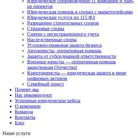
Юридическое сопровождение IT компаний и Start-
up проектов
Юридическая помощь в спорах с маркетплейсами
Юридические услуги по 115 ФЗ
Разрешение строительных споров
Страховые споры
Снятие с регистрационного учета
Наследственные споры
Уголовно-правовая защита бизнеса
Автоюристы, оперативная помощь
Защита от субсидиарной ответственности
Военные юристы — оперативная помощь
защитникам Отечества!
Криптоюристы — юридическая защита в мире
цифровых активов
Семейный юрист
Почему мы
Нас рекомендуют
Успешные юридические кейсы
О компании
Команда
Контакты
Блог
Наши услуги