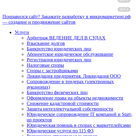
Пользовательское соглашение
DOCX
Согласие на обработку персональных данных
DOCX
Понравился сайт? Закажите разработку в микромаркетинг.рф
— создание и продвижение сайтов
Услуги
Арбитраж ВЕДЕНИЕ ДЕЛ В СУДАХ
Взыскание долгов
Банкротство юридических лиц
Абонентское юридическое обслуживание
Регистрация юридических лиц
Налоговые споры
Споры с застройщиками
Ликвидация предприятия. Ликвидация ООО
Сопровождение в тендерах (электронных
аукционах)
Банкротство физических лиц
Оформление права на объекты недвижимости
Снижение кадастровой стоимости
Защита интеллектуальной собственности
Юридическое сопровождение IT компаний и Start-
up проектов
Юридическая помощь в спорах с маркетплейсами
Юридические услуги по 115 ФЗ