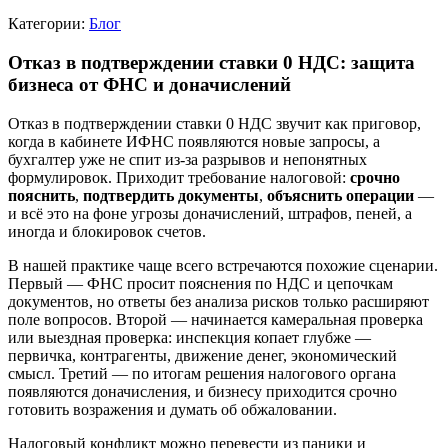
Категории:
Блог
Отказ в подтверждении ставки 0 НДС: защита
бизнеса от ФНС и доначислений
Отказ в подтверждении ставки 0 НДС звучит как приговор,
когда в кабинете ИФНС появляются новые запросы, а
бухгалтер уже не спит из‑за разрывов и непонятных
формулировок. Приходит требование налоговой:
срочно
пояснить
,
подтвердить документы
,
объяснить операции
—
и всё это на фоне угрозы доначислений, штрафов, пеней, а
иногда и блокировок счетов.
В нашей практике чаще всего встречаются похожие сценарии.
Первый — ФНС просит пояснения по НДС и цепочкам
документов, но ответы без анализа рисков только расширяют
поле вопросов. Второй — начинается камеральная проверка
или выездная проверка: инспекция копает глубже —
первичка, контрагенты, движение денег, экономический
смысл. Третий — по итогам решения налогового органа
появляются доначисления, и бизнесу приходится срочно
готовить возражения и думать об обжаловании.
Налоговый конфликт можно перевести из паники и