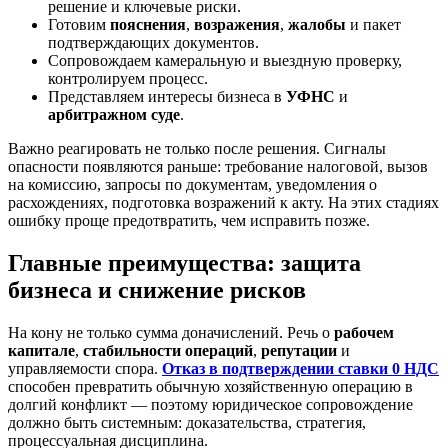
решение и ключевые риски.
Готовим
пояснения
,
возражения
,
жалобы
и пакет
подтверждающих документов.
Сопровождаем камеральную и выездную проверку,
контролируем процесс.
Представляем интересы бизнеса в
УФНС
и
арбитражном суде
.
Важно реагировать не только после решения. Сигналы
опасности появляются раньше: требование налоговой, вызов
на комиссию, запросы по документам, уведомления о
расхождениях, подготовка возражений к акту. На этих стадиях
ошибку проще предотвратить, чем исправить позже.
Главные преимущества: защита
бизнеса и снижение рисков
На кону не только сумма доначислений. Речь о
рабочем
капитале
,
стабильности операций
,
репутации
и
управляемости спора.
Отказ в подтверждении ставки 0 НДС
способен превратить обычную хозяйственную операцию в
долгий конфликт — поэтому юридическое сопровождение
должно быть системным: доказательства, стратегия,
процессуальная дисциплина.