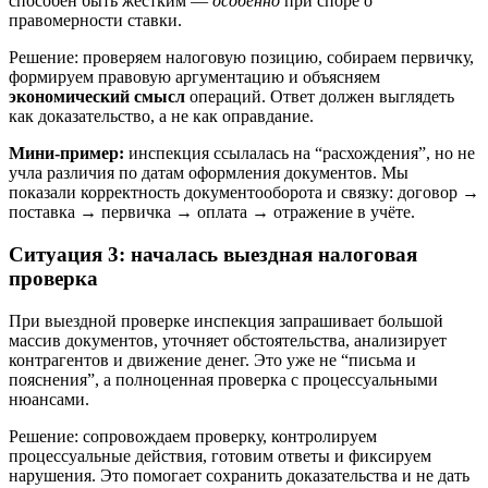
способен быть жёстким —
особенно
при споре о
правомерности ставки.
Решение: проверяем налоговую позицию, собираем первичку,
формируем правовую аргументацию и объясняем
экономический смысл
операций. Ответ должен выглядеть
как доказательство, а не как оправдание.
Мини‑пример:
инспекция ссылалась на “расхождения”, но не
учла различия по датам оформления документов. Мы
показали корректность документооборота и связку: договор →
поставка → первичка → оплата → отражение в учёте.
Ситуация 3: началась выездная налоговая
проверка
При выездной проверке инспекция запрашивает большой
массив документов, уточняет обстоятельства, анализирует
контрагентов и движение денег. Это уже не “письма и
пояснения”, а полноценная проверка с процессуальными
нюансами.
Решение: сопровождаем проверку, контролируем
процессуальные действия, готовим ответы и фиксируем
нарушения. Это помогает сохранить доказательства и не дать