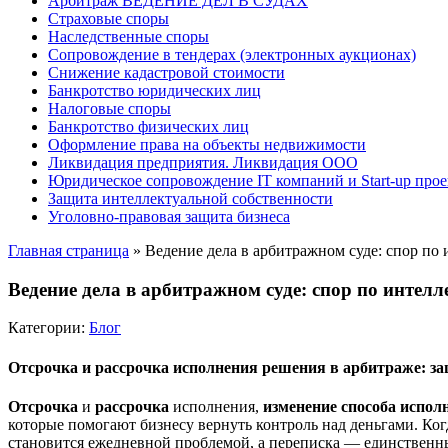
Арбитраж ВЕДЕНИЕ ДЕЛ В СУДАХ
Страховые споры
Наследственные споры
Сопровождение в тендерах (электронных аукционах)
Снижение кадастровой стоимости
Банкротство юридических лиц
Налоговые споры
Банкротство физических лиц
Оформление права на объекты недвижимости
Ликвидация предприятия. Ликвидация ООО
Юридическое сопровождение IT компаний и Start-up прое
Защита интеллектуальной собственности
Уголовно-правовая защита бизнеса
Главная страница
»
Ведение дела в арбитражном суде: спор по
Ведение дела в арбитражном суде: спор по интел
Категории:
Блог
Отсрочка и рассрочка исполнения решения в арбитраже: з
Отсрочка
и
рассрочка
исполнения,
изменение способа испол
которые помогают бизнесу вернуть контроль над деньгами. Когд
становится ежедневной проблемой, а переписка — единствен