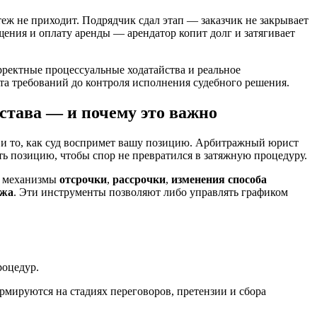
еж не приходит. Подрядчик сдал этап — заказчик не закрывает
щения и оплату аренды — арендатор копит долг и затягивает
рректные процессуальные ходатайства и реальное
та требований до контроля исполнения судебного решения.
истава — и почему это важно
ы и то, как суд воспримет вашу позицию. Арбитражный юрист
ть позицию, чтобы спор не превратился в затяжную процедуру.
ся механизмы
отсрочки
,
рассрочки
,
изменения способа
ажа
. Эти инструменты позволяют либо управлять графиком
роцедур.
рмируются на стадиях переговоров, претензии и сбора