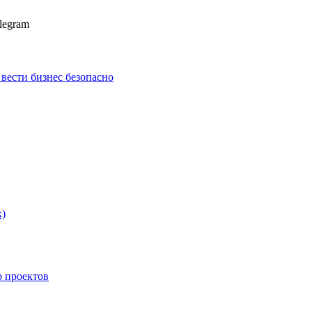
legram
к вести бизнес безопасно
х)
p проектов