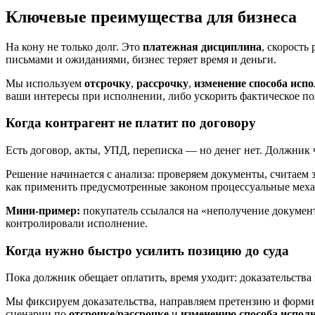
Ключевые преимущества для бизнеса
На кону не только долг. Это
платежная дисциплина
, скорость
письмами и ожиданиями, бизнес теряет время и деньги.
Мы используем
отсрочку
,
рассрочку
,
изменение способа исп
ваши интересы при исполнении, либо ускорить фактическое п
Когда контрагент не платит по договору
Есть договор, акты, УПД, переписка — но денег нет. Должник 
Решение начинается с анализа: проверяем документы, считаем 
как применить предусмотренные законом процессуальные механ
Мини-пример:
покупатель ссылался на «неполучение документ
контролировали исполнение.
Когда нужно быстро усилить позицию до суда
Пока должник обещает оплатить, время уходит: доказательства 
Мы фиксируем доказательства, направляем претензию и форм
сценарии по
отсрочке
/
рассрочке
и
изменению способа испол