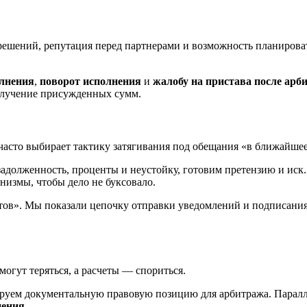
 решений, репутация перед партнерами и возможность планирова
олнения
,
поворот исполнения
и
жалобу на пристава после арб
олучение присужденных сумм.
часто выбирает тактику затягивания под обещания «в ближайшее
задолженность, проценты и неустойку, готовим претензию и иск
измы, чтобы дело не буксовало.
ов». Мы показали цепочку отправки уведомлений и подписания 
могут теряться, а расчеты — спориться.
ируем документальную правовую позицию для арбитража. Парал
нения
.