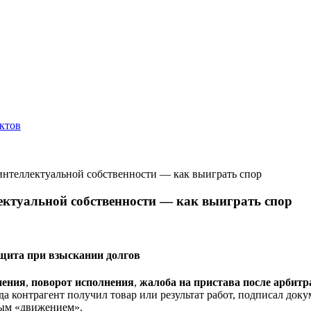
ктов
 интеллектуальной собственности — как выиграть спор
лектуальной собственности — как выиграть спор
ащита при взыскании долгов
нения
,
поворот исполнения
,
жалоба на пристава после арбит
а контрагент получил товар или результат работ, подписал доку
ным «движением».