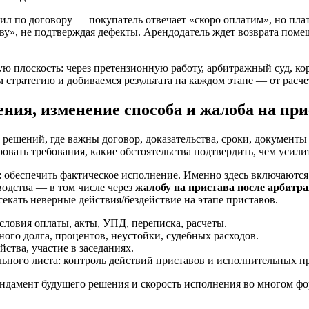
л по договору — покупатель отвечает «скоро оплатим», но плат
ву», не подтверждая дефекты. Арендодатель ждет возврата поме
 плоскость: через претензионную работу, арбитражный суд, ко
стратегию и добиваемся результата на каждом этапе — от расче
ения, изменение способа и жалоба на пр
 решений, где важны договор, доказательства, сроки, документ
овать требования, какие обстоятельства подтвердить, чем усили
ча: обеспечить фактическое исполнение. Именно здесь включают
водства — в том числе через
жалобу на пристава после арбитр
екать неверные действия/бездействие на этапе приставов.
словия оплаты, акты, УПД, переписка, расчеты.
ного долга, процентов, неустойки, судебных расходов.
ства, участие в заседаниях.
ьного листа: контроль действий приставов и исполнительных п
Фундамент будущего решения и скорость исполнения во многом фо