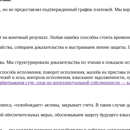
 но не предоставлял подтвержденный график платежей. Мы кор
т на конечный результат. Любая ошибка способна стоить времени
атайства, собираем доказательства и выстраиваем линию защиты
ва. Мы структурировали доказательства по этапам и показали и
арбитражном суде: спор по интеллектуальной собственности — к
неса, «освобождает» активы, закрывает счета. В таком случае д
об обеспечительных мерах, обосновываем защиту будущего взыс
о — мы усилили позицию ходатайствами и добились сохранения