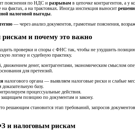
ит пояснения по НДС и
разрывам
в цепочке контрагентов, а у 
не на фактах, а на трактовках. Иногда инспекция выносит
решение
нной налоговой выгоды
.
атегию
— через анализ документов, грамотные пояснения, возра
 рискам и почему это важно
одить проверки и споры с ФНС так, чтобы не ухудшить позицию 
скую логику и судебную практику.
й, движением денег, контрагентами, экономическим смыслом опе
основания для претензий.
ия
налогового органа — выявляем налоговые риски и слабые мес
доказательную базу.
нтролируем процессуальные действия.
защищаем позицию по документам и закону.
сто решающим становится этап требований, запросов документов
ФЗ и налоговым рискам