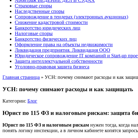
Арбитраж ВЕДЕНИЕ ДЕЛ В СУДАХ
Страховые споры
Наследственные споры
Сопровождение в тендерах (электронных аукционах)
Снижение кадастровой стоимости
Банкротство юридических лиц
Налоговые споры
Банкротство физических лиц
Оформление права на объекты недвижимости
Ликвидация предприятия. Ликвидация ООО
Юридическое сопровождение IT компаний и Start-up прое
Защита интеллектуальной собственности
Уголовно-правовая защита бизнеса
Главная страница
»
УСН: почему снимают расходы и как защи
УСН: почему снимают расходы и как защищать
Категории:
Блог
Юрист по 115 ФЗ и налоговым рискам: защита б
Юрист по 115 ФЗ и налоговым рискам
нужен тогда, когда на
понять логику инспекции, а в личном кабинете копятся запрос