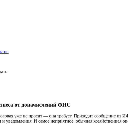
ктов
щать
изнеса от доначислений ФНС
логовая уже не просит — она требует. Приходит сообщение из И
ы и уведомления. И самое неприятное: обычная хозяйственная о