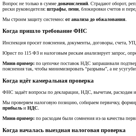
Вопрос не только в сумме
доначислений
. Страдают оборот, ре
риски руководителя:
штрафы
,
пени
, блокировки счетов и пер
Мы строим защиту системно:
от анализа до обжалования
.
Когда пришло требование ФНС
Инспекция просит пояснения, документы, договоры, счета, УП
Юрист по 115 ФЗ и налоговым рискам анализирует запрос, опре
Мини-пример:
по цепочке поставок НДС запрашивали подтвер
пояснения так, чтобы минимизировать “разрывы”, а не усугуби
Когда идёт камеральная проверка
ФНС задаёт вопросы по декларации, НДС, вычетам, расходам и
Мы проверяем налоговую позицию, собираем первичку, форми
прибыль
и
НДС
.
Мини-пример:
по расходам были сомнения из-за качества пе
Когда началась выездная налоговая проверка