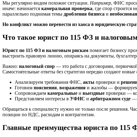
Мы регулярно видим похожие ситуации.
Например
, ФНС прос
иначе: начинается
камеральная проверка
, где спор строится 
параллельно поднимая темы
дробления бизнеса
и
необоснова
Но конфликт можно перевести из хаоса в юридическую стр
Что такое юрист по 115 ФЗ и налоговым
Юрист по 115 ФЗ и налоговым рискам
помогает бизнесу прох
выстроить правовую линию, опираясь на документы, бухгалтер
Важно:
налоговый спор
— это работа с договорами, первичко
Самостоятельные ответы без стратегии нередко создают новые 
Анализируем требования ФНС,
акты
проверки и
решен
Готовим
пояснения
,
возражения
и жалобы — формируем 
Сопровождаем
камеральные
и
выездные
проверки — ко
Представляем интересы в
УФНС
и
арбитражном суде
— 
Обращаться к специалисту нужно не только после решения. Ча
позиции по НДС, расходам и контрагентам.
Главные преимущества юриста по 115 