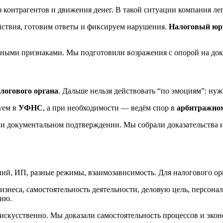
з контрагентов и движения денег. В такой ситуации компания ле
ствия, готовим ответы и фиксируем нарушения.
Налоговый юр
ными признаками. Мы подготовили возражения с опорой на док
логового органа
. Дальше нельзя действовать “по эмоциям”: нуж
уем в
УФНС
, а при необходимости — ведём спор в
арбитражном
и документальном подтверждении. Мы собрали доказательства и
ий, ИП, разные режимы, взаимозависимость. Для налогового орг
знеса, самостоятельность деятельности, деловую цель, персона
цию.
кусственно. Мы доказали самостоятельность процессов и эконо