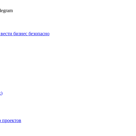
legram
к вести бизнес безопасно
х)
p проектов