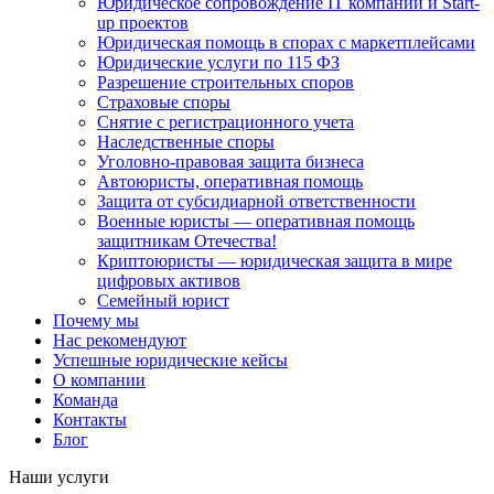
Юридическое сопровождение IT компаний и Start-
up проектов
Юридическая помощь в спорах с маркетплейсами
Юридические услуги по 115 ФЗ
Разрешение строительных споров
Страховые споры
Снятие с регистрационного учета
Наследственные споры
Уголовно-правовая защита бизнеса
Автоюристы, оперативная помощь
Защита от субсидиарной ответственности
Военные юристы — оперативная помощь
защитникам Отечества!
Криптоюристы — юридическая защита в мире
цифровых активов
Семейный юрист
Почему мы
Нас рекомендуют
Успешные юридические кейсы
О компании
Команда
Контакты
Блог
Наши услуги