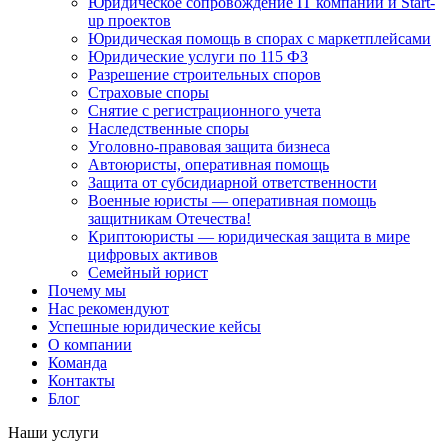
Юридическое сопровождение IT компаний и Start-
up проектов
Юридическая помощь в спорах с маркетплейсами
Юридические услуги по 115 ФЗ
Разрешение строительных споров
Страховые споры
Снятие с регистрационного учета
Наследственные споры
Уголовно-правовая защита бизнеса
Автоюристы, оперативная помощь
Защита от субсидиарной ответственности
Военные юристы — оперативная помощь
защитникам Отечества!
Криптоюристы — юридическая защита в мире
цифровых активов
Семейный юрист
Почему мы
Нас рекомендуют
Успешные юридические кейсы
О компании
Команда
Контакты
Блог
Наши услуги