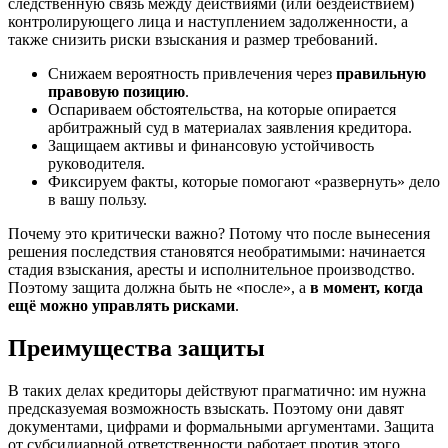
следственную связь между действиями (или бездействием)
контролирующего лица и наступлением задолженности, а
также снизить риски взыскания и размер требований.
Снижаем вероятность привлечения через
правильную
правовую позицию
.
Оспариваем обстоятельства, на которые опирается
арбитражный суд в материалах заявления кредитора.
Защищаем активы и финансовую устойчивость
руководителя.
Фиксируем факты, которые помогают «развернуть» дело
в вашу пользу.
Почему это критически важно? Потому что после вынесения
решения последствия становятся необратимыми: начинается
стадия взыскания, аресты и исполнительное производство.
Поэтому защита должна быть не «после», а
в момент, когда
ещё можно управлять рисками
.
Преимущества защиты
В таких делах кредиторы действуют прагматично: им нужна
предсказуемая возможность взыскать. Поэтому они давят
документами, цифрами и формальными аргументами. Защита
от субсидиарной ответственности работает против этого